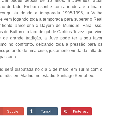
 Campeões depois de 13 anos, a Juventus, atual
ção de lado. Embora sonhe com a idade até a final e
 conquista desde a temporada 1995/1996, a Velha
ue vem jogando toda a temporada para superar o Real
nfronto Barcelona x Bayern de Munique. Para isso,
de Buffon e o faro de gol de Carlitos Tevez, que vive
de grande tradição, a Juve pode ter a seu favor
ismo no confronto, deixando toda a pressão para os
cuperando de uma crise, justamente vinda da falta de
 passada.
rid será disputada no dia 5 de maio, em Turim com o
mo mês, em Madrid, no estádio Santiago Bernabéu.
Google
Tumblr
Pinterest