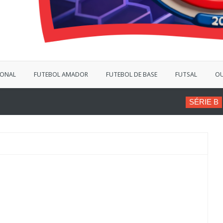
IONAL
FUTEBOL AMADOR
FUTEBOL DE BASE
FUTSAL
OU
SÉRIE B
VINÍCIUS BERGANTIN