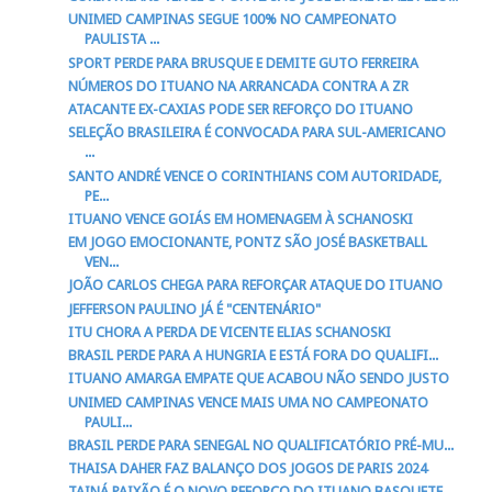
UNIMED CAMPINAS SEGUE 100% NO CAMPEONATO
PAULISTA ...
SPORT PERDE PARA BRUSQUE E DEMITE GUTO FERREIRA
NÚMEROS DO ITUANO NA ARRANCADA CONTRA A ZR
ATACANTE EX-CAXIAS PODE SER REFORÇO DO ITUANO
SELEÇÃO BRASILEIRA É CONVOCADA PARA SUL-AMERICANO
...
SANTO ANDRÉ VENCE O CORINTHIANS COM AUTORIDADE,
PE...
ITUANO VENCE GOIÁS EM HOMENAGEM À SCHANOSKI
EM JOGO EMOCIONANTE, PONTZ SÃO JOSÉ BASKETBALL
VEN...
JOÃO CARLOS CHEGA PARA REFORÇAR ATAQUE DO ITUANO
JEFFERSON PAULINO JÁ É "CENTENÁRIO"
ITU CHORA A PERDA DE VICENTE ELIAS SCHANOSKI
BRASIL PERDE PARA A HUNGRIA E ESTÁ FORA DO QUALIFI...
ITUANO AMARGA EMPATE QUE ACABOU NÃO SENDO JUSTO
UNIMED CAMPINAS VENCE MAIS UMA NO CAMPEONATO
PAULI...
BRASIL PERDE PARA SENEGAL NO QUALIFICATÓRIO PRÉ-MU...
THAISA DAHER FAZ BALANÇO DOS JOGOS DE PARIS 2024
TAINÁ PAIXÃO É O NOVO REFORÇO DO ITUANO BASQUETE