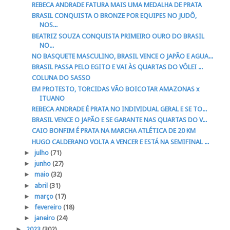
REBECA ANDRADE FATURA MAIS UMA MEDALHA DE PRATA
BRASIL CONQUISTA O BRONZE POR EQUIPES NO JUDÔ,
NOS...
BEATRIZ SOUZA CONQUISTA PRIMEIRO OURO DO BRASIL
NO...
NO BASQUETE MASCULINO, BRASIL VENCE O JAPÃO E AGUA...
BRASIL PASSA PELO EGITO E VAI ÀS QUARTAS DO VÔLEI ...
COLUNA DO SASSO
EM PROTESTO, TORCIDAS VÃO BOICOTAR AMAZONAS x
ITUANO
REBECA ANDRADE É PRATA NO INDIVIDUAL GERAL E SE TO...
BRASIL VENCE O JAPÃO E SE GARANTE NAS QUARTAS DO V...
CAIO BONFIM É PRATA NA MARCHA ATLÉTICA DE 20 KM
HUGO CALDERANO VOLTA A VENCER E ESTÁ NA SEMIFINAL ...
►
julho
(71)
►
junho
(27)
►
maio
(32)
►
abril
(31)
►
março
(17)
►
fevereiro
(18)
►
janeiro
(24)
►
2023
(302)