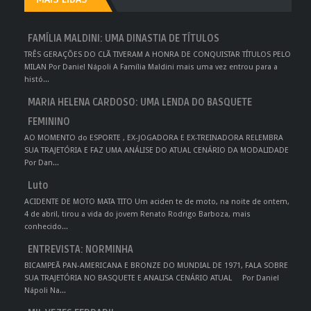
FAMÍLIA MALDINI: UMA DINASTIA DE TÍTULOS
TRÊS GERAÇÕES DO CLÃ TIVERAM A HONRA DE CONQUISTAR TÍTULOS PELO
MILAN Por Daniel Nápoli A Família Maldini mais uma vez entrou para a
histó...
MARIA HELENA CARDOSO: UMA LENDA DO BASQUETE
FEMININO
AO MOMENTO do ESPORTE , EX-JOGADORA E EX-TREINADORA RELEMBRA
SUA TRAJETÓRIA E FAZ UMA ANÁLISE DO ATUAL CENÁRIO DA MODALIDADE
Por Dan...
Luto
ACIDENTE DE MOTO MATA TITO Um aciden te de moto, na noite de ontem,
4 de abril, tirou a vida do jovem Renato Rodrigo Barboza, mais
conhecido...
ENTREVISTA: NORMINHA
BICAMPEÃ PAN-AMERICANA E BRONZE DO MUNDIAL DE 1971, FALA SOBRE
SUA TRAJETÓRIA NO BASQUETE E ANALISA CENÁRIO ATUAL Por Daniel
Nápoli Na...