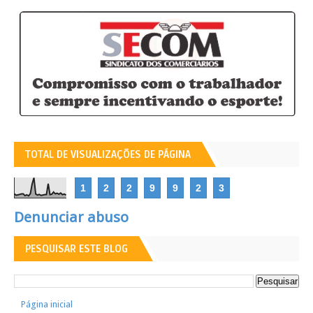
TOTAL DE VISUALIZAÇÕES DE PÁGINA
1
2
2
9
9
2
3
Denunciar abuso
PESQUISAR ESTE BLOG
Página inicial