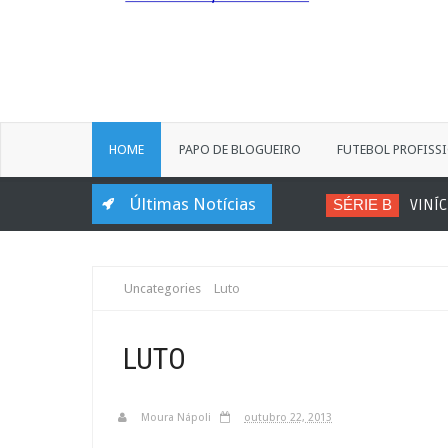
HOME
PAPO DE BLOGUEIRO
FUTEBOL PROFISS
Últimas Notícias
SÉRIE B
VINÍCIUS
Luto
Uncategories
LUTO
Moura Nápoli
outubro 22, 2013