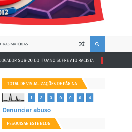
B
TRAS MATÉRIAS
ADOR SUB-20 DO ITUANO SOFRE ATO RACISTA
Futebol Amador
U
S
TOTAL DE VISUALIZAÇÕES DE PÁGINA
C
1
2
3
0
0
0
4
A
Denunciar abuso
PESQUISAR ESTE BLOG