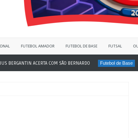
IONAL
FUTEBOL AMADOR
FUTEBOL DE BASE
FUTSAL
OU
 BERGANTIN ACERTA COM SÃO BERNARDO
Futebol de Base
JOG