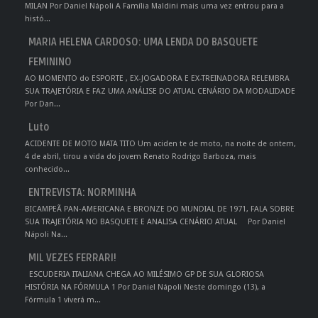
MILAN Por Daniel Nápoli A Família Maldini mais uma vez entrou para a
histó...
MARIA HELENA CARDOSO: UMA LENDA DO BASQUETE
FEMININO
AO MOMENTO do ESPORTE , EX-JOGADORA E EX-TREINADORA RELEMBRA
SUA TRAJETÓRIA E FAZ UMA ANÁLISE DO ATUAL CENÁRIO DA MODALIDADE
Por Dan...
Luto
ACIDENTE DE MOTO MATA TITO Um aciden te de moto, na noite de ontem,
4 de abril, tirou a vida do jovem Renato Rodrigo Barboza, mais
conhecido...
ENTREVISTA: NORMINHA
BICAMPEÃ PAN-AMERICANA E BRONZE DO MUNDIAL DE 1971, FALA SOBRE
SUA TRAJETÓRIA NO BASQUETE E ANALISA CENÁRIO ATUAL Por Daniel
Nápoli Na...
MIL VEZES FERRARI!
ESCUDERIA ITALIANA CHEGA AO MILÉSIMO GP DE SUA GLORIOSA
HISTÓRIA NA FÓRMULA 1 Por Daniel Nápoli Neste domingo (13), a
Fórmula 1 viverá m...