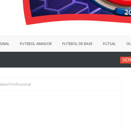
IONAL
FUTEBOL AMADOR
FUTEBOL DE BASE
FUTSAL
OU
SÉRIE B
VINÍCIUS BERGA
tebol Profissional