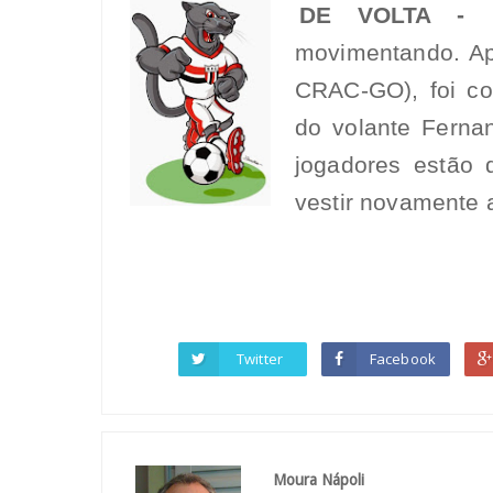
DE VOLTA -
movimentando. Ap
CRAC-GO), foi co
do volante Ferna
jogadores estão d
vestir novamente 
Twitter
Facebook
Moura Nápoli