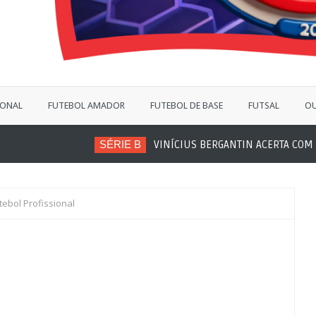
IONAL
FUTEBOL AMADOR
FUTEBOL DE BASE
FUTSAL
OU
SÉRIE B
VINÍCIUS BERGANTIN ACERTA COM SÃO BERNAR
tebol Profissional