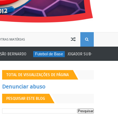
B
TRAS MATÉRIAS
DO
Futebol de Base
JOGADOR SUB-20 DO ITUANO SOFRE ATO RA
U
S
TOTAL DE VISUALIZAÇÕES DE PÁGINA
C
Denunciar abuso
A
PESQUISAR ESTE BLOG