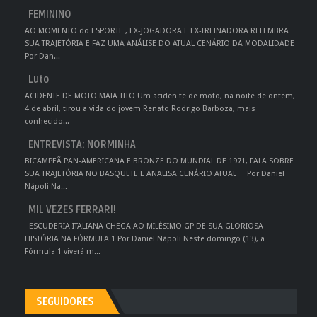
FEMININO
AO MOMENTO do ESPORTE , EX-JOGADORA E EX-TREINADORA RELEMBRA
SUA TRAJETÓRIA E FAZ UMA ANÁLISE DO ATUAL CENÁRIO DA MODALIDADE
Por Dan...
Luto
ACIDENTE DE MOTO MATA TITO Um aciden te de moto, na noite de ontem,
4 de abril, tirou a vida do jovem Renato Rodrigo Barboza, mais
conhecido...
ENTREVISTA: NORMINHA
BICAMPEÃ PAN-AMERICANA E BRONZE DO MUNDIAL DE 1971, FALA SOBRE
SUA TRAJETÓRIA NO BASQUETE E ANALISA CENÁRIO ATUAL Por Daniel
Nápoli Na...
MIL VEZES FERRARI!
ESCUDERIA ITALIANA CHEGA AO MILÉSIMO GP DE SUA GLORIOSA
HISTÓRIA NA FÓRMULA 1 Por Daniel Nápoli Neste domingo (13), a
Fórmula 1 viverá m...
SEGUIDORES