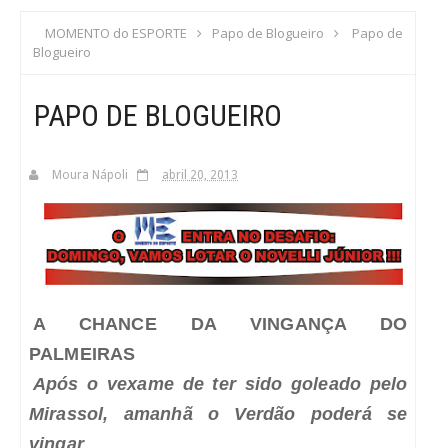
S
MOMENTO do ESPORTE
Papo de Blogueiro
Papo de
Blogueiro
C
PAPO DE BLOGUEIRO
A
Moura Nápoli
abril 20, 2013
A CHANCE DA VINGANÇA DO
PALMEIRAS
Após o vexame de ter sido goleado pelo
Mirassol, amanhã o Verdão poderá se
vingar