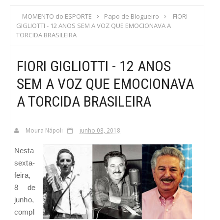
S
MOMENTO do ESPORTE
Papo de Blogueiro
FIORI
GIGLIOTTI - 12 ANOS SEM A VOZ QUE EMOCIONAVA A
C
TORCIDA BRASILEIRA
A
FIORI GIGLIOTTI - 12 ANOS
SEM A VOZ QUE EMOCIONAVA
A TORCIDA BRASILEIRA
Moura Nápoli
junho 08, 2018
Nesta
sexta-
feira,
8 de
junho,
compl