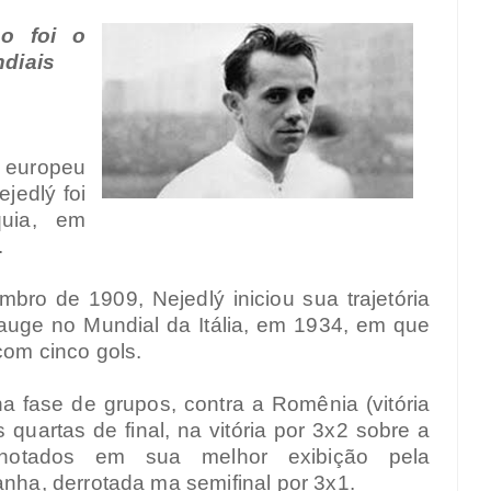
o foi o
ndiais
 europeu
jedlý foi
quia, em
.
ro de 1909, Nejedlý iniciou sua trajetória
auge no Mundial da Itália, em 1934, em que
com cinco gols.
na fase de grupos, contra a Romênia (vitória
quartas de final, na vitória por 3x2 sobre a
anotados em sua melhor exibição pela
anha, derrotada ma semifinal por 3x1.