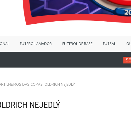
IONAL
FUTEBOL AMADOR
FUTEBOL DE BASE
FUTSAL
OU
SÉRIE B
VINÍCIUS BERG
ARTILHEIROS DAS COPAS: OLDRICH NEJEDLÝ
OLDRICH NEJEDLÝ