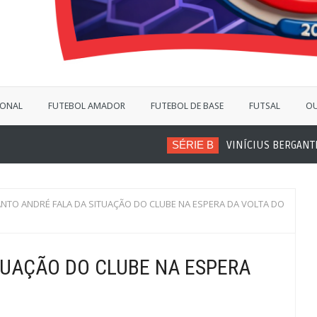
IONAL
FUTEBOL AMADOR
FUTEBOL DE BASE
FUTSAL
OU
SÉRIE B
VINÍCIUS BERGANTIN ACERTA COM 
NTO ANDRÉ FALA DA SITUAÇÃO DO CLUBE NA ESPERA DA VOLTA DO
TUAÇÃO DO CLUBE NA ESPERA