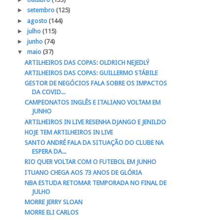
►
setembro
(125)
►
agosto
(144)
►
julho
(115)
►
junho
(74)
▼
maio
(37)
ARTILHEIROS DAS COPAS: OLDRICH NEJEDLÝ
ARTILHEIROS DAS COPAS: GUILLERMO STÁBILE
GESTOR DE NEGÓCIOS FALA SOBRE OS IMPACTOS
DA COVID...
CAMPEONATOS INGLÊS E ITALIANO VOLTAM EM
JUNHO
ARTILHEIROS IN LIVE RESENHA DJANGO E JENILDO
HOJE TEM ARTILHEIROS IN LIVE
SANTO ANDRÉ FALA DA SITUAÇÃO DO CLUBE NA
ESPERA DA...
RIO QUER VOLTAR COM O FUTEBOL EM JUNHO
ITUANO CHEGA AOS 73 ANOS DE GLÓRIA
NBA ESTUDA RETOMAR TEMPORADA NO FINAL DE
JULHO
MORRE JERRY SLOAN
MORRE ELI CARLOS