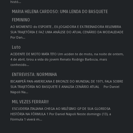
histó...
MARIA HELENA CARDOSO: UMA LENDA DO BASQUETE
FEMININO
AO MOMENTO do ESPORTE , EX-JOGADORA E EX-TREINADORA RELEMBRA
SUA TRAJETÓRIA E FAZ UMA ANÁLISE DO ATUAL CENÁRIO DA MODALIDADE
Por Dan...
Luto
ACIDENTE DE MOTO MATA TITO Um aciden te de moto, na noite de ontem,
4 de abril, tirou a vida do jovem Renato Rodrigo Barboza, mais
conhecido...
ENTREVISTA: NORMINHA
BICAMPEÃ PAN-AMERICANA E BRONZE DO MUNDIAL DE 1971, FALA SOBRE
SUA TRAJETÓRIA NO BASQUETE E ANALISA CENÁRIO ATUAL Por Daniel
Nápoli Na...
MIL VEZES FERRARI!
ESCUDERIA ITALIANA CHEGA AO MILÉSIMO GP DE SUA GLORIOSA
HISTÓRIA NA FÓRMULA 1 Por Daniel Nápoli Neste domingo (13), a
Fórmula 1 viverá m...