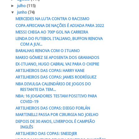
►
julho
(115)
▼
junho
(74)
MERCEDES NA LUTA CONTRA O RACISMO
COPA AFRICANA DE NAÇÕES É ADIADA PARA 2022
MESSI CHEGA AO 700º GOL NA CARREIRA
LENDA DO FUTEBOL ITALIANO, BUFFON RENOVA
COM A JUV...
BARALHAS RENOVA COM O ITUANO
MARIO GÓMEZ SE APOSENTA DOS GRAMADOS
EX-ITUANO, HUGO CABRAL VAI PARA O CHIPRE
ARTILHEIROS DAS COPAS: HARRY KANE
ARTILHEIROS DAS COPAS: JAMES RODRÍGUEZ
NBA DIVULGA CALENDÁRIO DE JOGOS DO
RESTANTE DA TEM...
NBA: 16 JOGADORES TESTAM POSITIVO PARA
COVID-19
ARTILHEIROS DAS COPAS: DIEGO FORLÁN
MARTINELLI PASSA POR CIRURGIA NO JOELHO
DEPOIS DE 30 ANOS, LIVERPOOL É CAMPEÃO
INGLÊS
ARTILHEIRO DAS COPAS: SNEIDJER