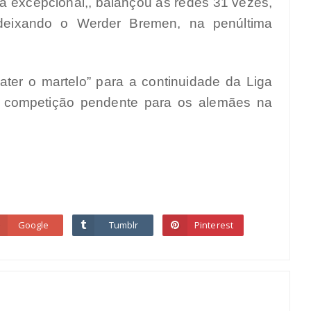
excepcional,, balançou as redes 31 vezes,
 deixando o Werder Bremen, na penúltima
ter o martelo” para a continuidade da Liga
 competição pendente para os alemães na
Google
Tumblr
Pinterest