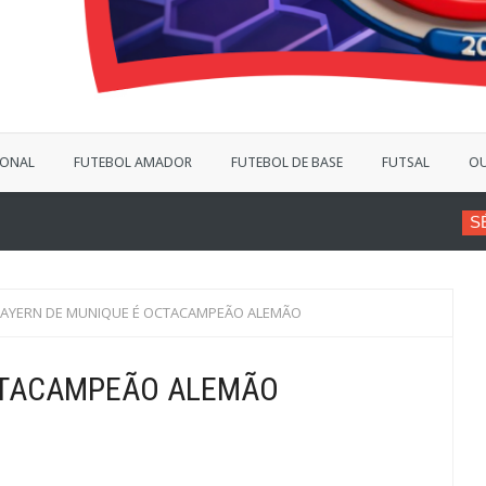
IONAL
FUTEBOL AMADOR
FUTEBOL DE BASE
FUTSAL
OU
SÉRIE B
VINÍCIUS BER
AYERN DE MUNIQUE É OCTACAMPEÃO ALEMÃO
CTACAMPEÃO ALEMÃO