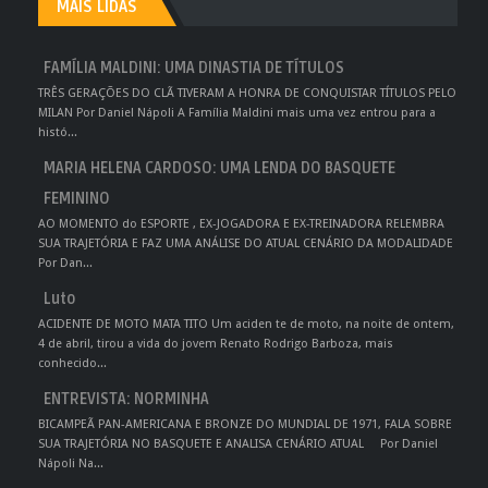
MAIS LIDAS
FAMÍLIA MALDINI: UMA DINASTIA DE TÍTULOS
TRÊS GERAÇÕES DO CLÃ TIVERAM A HONRA DE CONQUISTAR TÍTULOS PELO
MILAN Por Daniel Nápoli A Família Maldini mais uma vez entrou para a
histó...
MARIA HELENA CARDOSO: UMA LENDA DO BASQUETE
FEMININO
AO MOMENTO do ESPORTE , EX-JOGADORA E EX-TREINADORA RELEMBRA
SUA TRAJETÓRIA E FAZ UMA ANÁLISE DO ATUAL CENÁRIO DA MODALIDADE
Por Dan...
Luto
ACIDENTE DE MOTO MATA TITO Um aciden te de moto, na noite de ontem,
4 de abril, tirou a vida do jovem Renato Rodrigo Barboza, mais
conhecido...
ENTREVISTA: NORMINHA
BICAMPEÃ PAN-AMERICANA E BRONZE DO MUNDIAL DE 1971, FALA SOBRE
SUA TRAJETÓRIA NO BASQUETE E ANALISA CENÁRIO ATUAL Por Daniel
Nápoli Na...