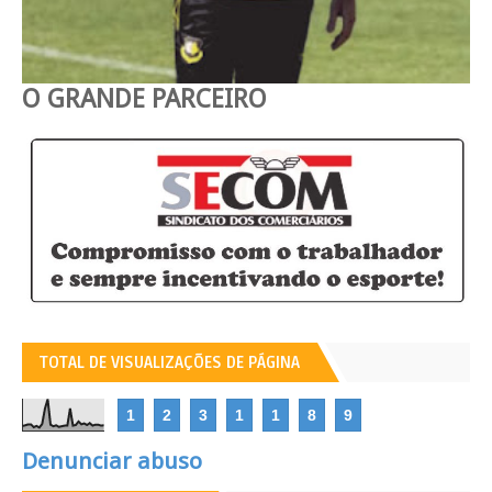
O GRANDE PARCEIRO
TOTAL DE VISUALIZAÇÕES DE PÁGINA
1
2
3
1
1
8
9
Denunciar abuso