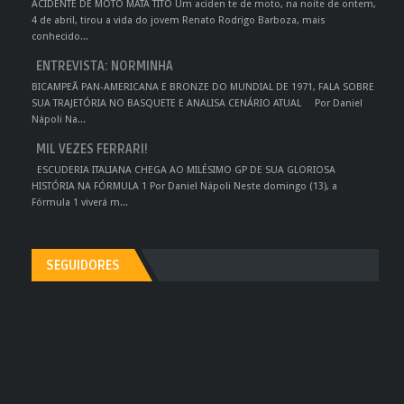
ACIDENTE DE MOTO MATA TITO Um aciden te de moto, na noite de ontem,
4 de abril, tirou a vida do jovem Renato Rodrigo Barboza, mais
conhecido...
ENTREVISTA: NORMINHA
BICAMPEÃ PAN-AMERICANA E BRONZE DO MUNDIAL DE 1971, FALA SOBRE
SUA TRAJETÓRIA NO BASQUETE E ANALISA CENÁRIO ATUAL Por Daniel
Nápoli Na...
MIL VEZES FERRARI!
ESCUDERIA ITALIANA CHEGA AO MILÉSIMO GP DE SUA GLORIOSA
HISTÓRIA NA FÓRMULA 1 Por Daniel Nápoli Neste domingo (13), a
Fórmula 1 viverá m...
SEGUIDORES