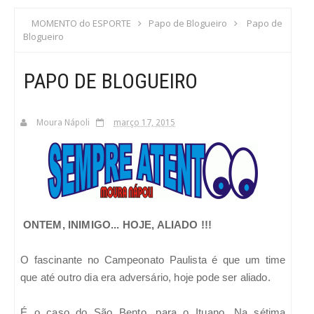
S
MOMENTO do ESPORTE
Papo de Blogueiro
Papo de
Blogueiro
C
PAPO DE BLOGUEIRO
A
Moura Nápoli
março 17, 2015
ONTEM, INIMIGO... HOJE, ALIADO !!!
O fascinante no Campeonato Paulista é que um time
que até outro dia era adversário, hoje pode ser aliado.
É o caso do São Bento, para o Ituano. Na sétima