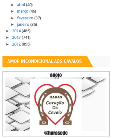
►
abril
(40)
►
março
(46)
►
fevereiro
(37)
►
janeiro
(36)
►
2014
(485)
►
2013
(741)
►
2012
(895)
AMOR INCONDICIONAL AOS CAVALOS