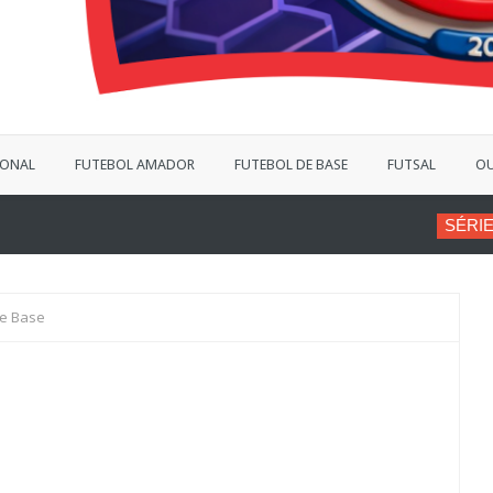
IONAL
FUTEBOL AMADOR
FUTEBOL DE BASE
FUTSAL
OU
SÉRIE B
VINÍCIUS BERGANT
de Base