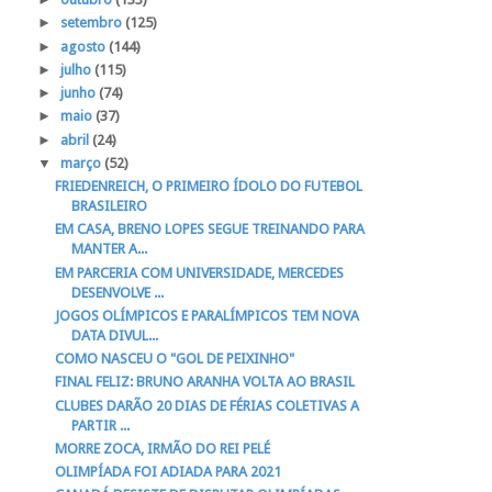
►
setembro
(125)
►
agosto
(144)
►
julho
(115)
►
junho
(74)
►
maio
(37)
►
abril
(24)
▼
março
(52)
FRIEDENREICH, O PRIMEIRO ÍDOLO DO FUTEBOL
BRASILEIRO
EM CASA, BRENO LOPES SEGUE TREINANDO PARA
MANTER A...
EM PARCERIA COM UNIVERSIDADE, MERCEDES
DESENVOLVE ...
JOGOS OLÍMPICOS E PARALÍMPICOS TEM NOVA
DATA DIVUL...
COMO NASCEU O "GOL DE PEIXINHO"
FINAL FELIZ: BRUNO ARANHA VOLTA AO BRASIL
CLUBES DARÃO 20 DIAS DE FÉRIAS COLETIVAS A
PARTIR ...
MORRE ZOCA, IRMÃO DO REI PELÉ
OLIMPÍADA FOI ADIADA PARA 2021