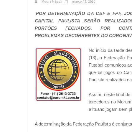
Moura Nápoli
março 13, 2020
POR DETERMINAÇÃO DA CBF E FPF, JO
CAPITAL PAULISTA SERÃO REALIZAD
PORTÕES FECHADOS, POR CON
PROBLEMAS DECORRENTES DO CORONAV
No início da tarde de
(13), a Federação Pa
Futebol comunicou ao
que os jogos do Ca
Paulista realizados na
Assim, neste final d
torcedores no Morumb
e Ituano jogam sem pl
A determinação da Federação Paulista é conjunt