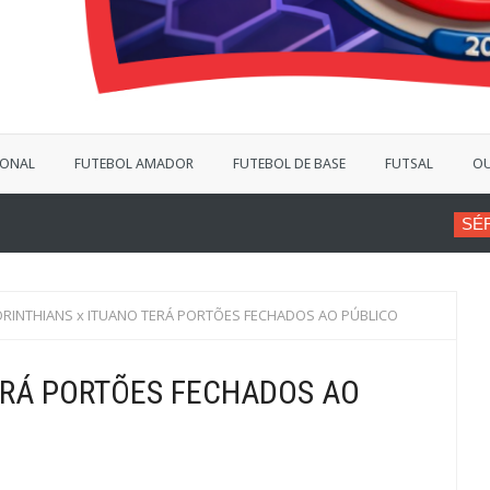
IONAL
FUTEBOL AMADOR
FUTEBOL DE BASE
FUTSAL
OU
SÉRIE B
VINÍCIUS BERGA
RINTHIANS x ITUANO TERÁ PORTÕES FECHADOS AO PÚBLICO
ERÁ PORTÕES FECHADOS AO