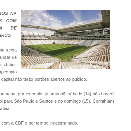
GOS NA
OS COM
TA DE
ÍRUS
sta sexta
ulista de
s clubes
mpeonato
 capital não terão portões abertos ao público.
e semana, por exemplo, já amanhã, sábado (14) não haverá
i para São Paulo e Santos e no domingo (15), Corinthians
ateia.
a com a CBF e por tempo indeterminado.