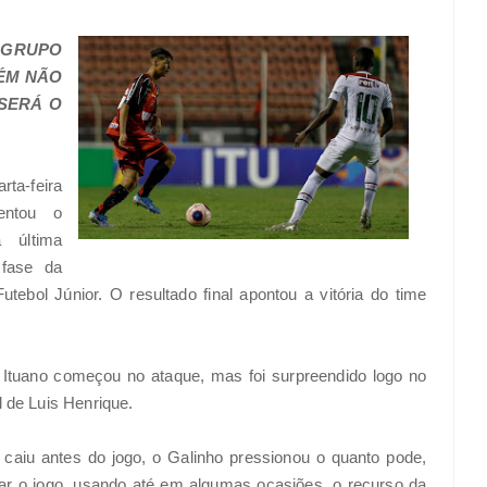
 GRUPO
RÉM NÃO
SERÁ O
rta-feira
rentou o
a última
 fase da
tebol Júnior. O resultado final apontou a vitória do time
 Ituano começou no ataque, mas foi surpreendido logo no
l de Luis Henrique.
aiu antes do jogo, o Galinho pressionou o quanto pode,
ar o jogo, usando até em algumas ocasiões, o recurso da