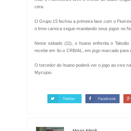
cera.
O Grupo 15 fechou a primeira fase com o Flumin
o time carioca segue mandando seus jogos no Nove
Neste sábado (11), o Ituano enfrenta o Taboã
recebe em Itu o CRB/AL, em jogo marcado para o 
O torcedor do Ituano poderá ver o jogo ao vivo 
Mycujoo.
Twitter
Facebook
Moura Nápoli