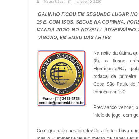
Moura Nápoli
janeiro 10, 2020
GALINHO FICOU EM SEGUNDO LUGAR NO
15 E, COM ISOS, SEGUE NA COPINHA, PO
MANDA JOGO NO NOVELLI. ADVERSÁRIO 
TABOÃO, EM EMBU DAS ARTES
Na noite da última qua
(8), o Ituano enf
Fluminense/RJ, pel
rodada da primeira
Copa São Paulo de Fu
carioca por 1x0.
Precisando vencer, o
início do jogo, com go
Com gramado pesado devido a forte chuva que c
mas o Fluminense teve o mérito de saber segur