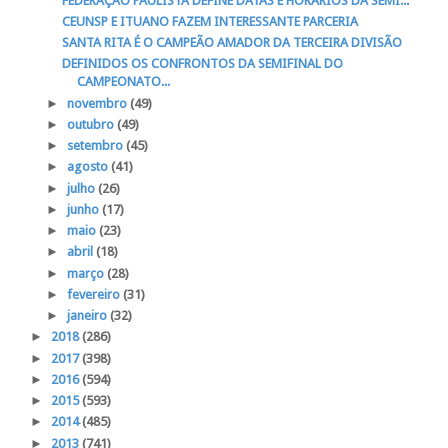
FEDERAÇÃO PAULISTA DEFINE DATAS E HORÁRIOS DA SEMI...
CEUNSP E ITUANO FAZEM INTERESSANTE PARCERIA
SANTA RITA É O CAMPEÃO AMADOR DA TERCEIRA DIVISÃO
DEFINIDOS OS CONFRONTOS DA SEMIFINAL DO
CAMPEONATO...
►
novembro
(49)
►
outubro
(49)
►
setembro
(45)
►
agosto
(41)
►
julho
(26)
►
junho
(17)
►
maio
(23)
►
abril
(18)
►
março
(28)
►
fevereiro
(31)
►
janeiro
(32)
►
2018
(286)
►
2017
(398)
►
2016
(594)
►
2015
(593)
►
2014
(485)
►
2013
(741)