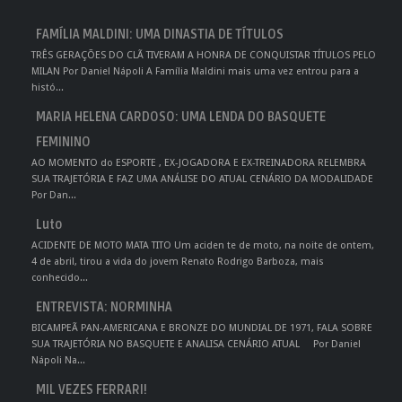
FAMÍLIA MALDINI: UMA DINASTIA DE TÍTULOS
TRÊS GERAÇÕES DO CLÃ TIVERAM A HONRA DE CONQUISTAR TÍTULOS PELO
MILAN Por Daniel Nápoli A Família Maldini mais uma vez entrou para a
histó...
MARIA HELENA CARDOSO: UMA LENDA DO BASQUETE
FEMININO
AO MOMENTO do ESPORTE , EX-JOGADORA E EX-TREINADORA RELEMBRA
SUA TRAJETÓRIA E FAZ UMA ANÁLISE DO ATUAL CENÁRIO DA MODALIDADE
Por Dan...
Luto
ACIDENTE DE MOTO MATA TITO Um aciden te de moto, na noite de ontem,
4 de abril, tirou a vida do jovem Renato Rodrigo Barboza, mais
conhecido...
ENTREVISTA: NORMINHA
BICAMPEÃ PAN-AMERICANA E BRONZE DO MUNDIAL DE 1971, FALA SOBRE
SUA TRAJETÓRIA NO BASQUETE E ANALISA CENÁRIO ATUAL Por Daniel
Nápoli Na...
MIL VEZES FERRARI!