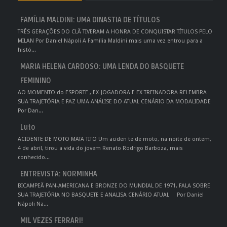
FAMÍLIA MALDINI: UMA DINASTIA DE TÍTULOS
TRÊS GERAÇÕES DO CLÃ TIVERAM A HONRA DE CONQUISTAR TÍTULOS PELO
MILAN Por Daniel Nápoli A Família Maldini mais uma vez entrou para a
histó...
MARIA HELENA CARDOSO: UMA LENDA DO BASQUETE
FEMININO
AO MOMENTO do ESPORTE , EX-JOGADORA E EX-TREINADORA RELEMBRA
SUA TRAJETÓRIA E FAZ UMA ANÁLISE DO ATUAL CENÁRIO DA MODALIDADE
Por Dan...
Luto
ACIDENTE DE MOTO MATA TITO Um aciden te de moto, na noite de ontem,
4 de abril, tirou a vida do jovem Renato Rodrigo Barboza, mais
conhecido...
ENTREVISTA: NORMINHA
BICAMPEÃ PAN-AMERICANA E BRONZE DO MUNDIAL DE 1971, FALA SOBRE
SUA TRAJETÓRIA NO BASQUETE E ANALISA CENÁRIO ATUAL Por Daniel
Nápoli Na...
MIL VEZES FERRARI!