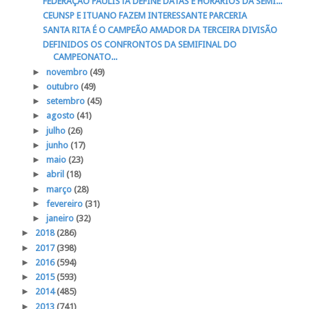
FEDERAÇÃO PAULISTA DEFINE DATAS E HORÁRIOS DA SEMI...
CEUNSP E ITUANO FAZEM INTERESSANTE PARCERIA
SANTA RITA É O CAMPEÃO AMADOR DA TERCEIRA DIVISÃO
DEFINIDOS OS CONFRONTOS DA SEMIFINAL DO
CAMPEONATO...
►
novembro
(49)
►
outubro
(49)
►
setembro
(45)
►
agosto
(41)
►
julho
(26)
►
junho
(17)
►
maio
(23)
►
abril
(18)
►
março
(28)
►
fevereiro
(31)
►
janeiro
(32)
►
2018
(286)
►
2017
(398)
►
2016
(594)
►
2015
(593)
►
2014
(485)
►
2013
(741)