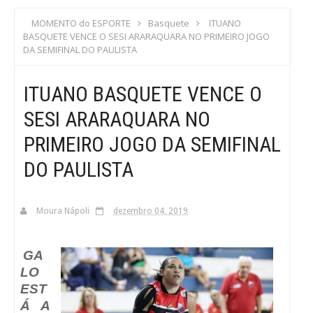
S
MOMENTO do ESPORTE
Basquete
ITUANO
BASQUETE VENCE O SESI ARARAQUARA NO PRIMEIRO JOGO
C
DA SEMIFINAL DO PAULISTA
A
ITUANO BASQUETE VENCE O
SESI ARARAQUARA NO
PRIMEIRO JOGO DA SEMIFINAL
DO PAULISTA
Moura Nápoli
dezembro 04, 2019
GA
LO
EST
Á A