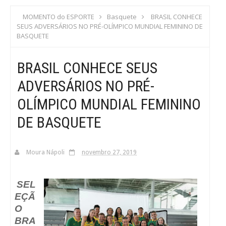
S
MOMENTO do ESPORTE
Basquete
BRASIL CONHECE
SEUS ADVERSÁRIOS NO PRÉ-OLÍMPICO MUNDIAL FEMININO DE
C
BASQUETE
A
BRASIL CONHECE SEUS
ADVERSÁRIOS NO PRÉ-
OLÍMPICO MUNDIAL FEMININO
DE BASQUETE
Moura Nápoli
novembro 27, 2019
SEL
EÇÃ
O
BRA