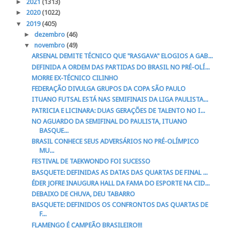
►
2021
(1313)
►
2020
(1022)
▼
2019
(405)
►
dezembro
(46)
▼
novembro
(49)
ARSENAL DEMITE TÉCNICO QUE "RASGAVA" ELOGIOS A GAB...
DEFINIDA A ORDEM DAS PARTIDAS DO BRASIL NO PRÉ-OLÍ...
MORRE EX-TÉCNICO CILINHO
FEDERAÇÃO DIVULGA GRUPOS DA COPA SÃO PAULO
ITUANO FUTSAL ESTÁ NAS SEMIFINAIS DA LIGA PAULISTA...
PATRICIA E LICINARA: DUAS GERAÇÕES DE TALENTO NO I...
NO AGUARDO DA SEMIFINAL DO PAULISTA, ITUANO
BASQUE...
BRASIL CONHECE SEUS ADVERSÁRIOS NO PRÉ-OLÍMPICO
MU...
FESTIVAL DE TAEKWONDO FOI SUCESSO
BASQUETE: DEFINIDAS AS DATAS DAS QUARTAS DE FINAL ...
ÉDER JOFRE INAUGURA HALL DA FAMA DO ESPORTE NA CID...
DEBAIXO DE CHUVA, DEU TABARRO
BASQUETE: DEFINIDOS OS CONFRONTOS DAS QUARTAS DE
F...
FLAMENGO É CAMPEÃO BRASILEIRO!!!