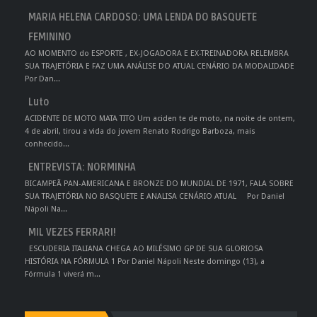
MARIA HELENA CARDOSO: UMA LENDA DO BASQUETE
FEMININO
AO MOMENTO do ESPORTE , EX-JOGADORA E EX-TREINADORA RELEMBRA
SUA TRAJETÓRIA E FAZ UMA ANÁLISE DO ATUAL CENÁRIO DA MODALIDADE
Por Dan...
Luto
ACIDENTE DE MOTO MATA TITO Um aciden te de moto, na noite de ontem,
4 de abril, tirou a vida do jovem Renato Rodrigo Barboza, mais
conhecido...
ENTREVISTA: NORMINHA
BICAMPEÃ PAN-AMERICANA E BRONZE DO MUNDIAL DE 1971, FALA SOBRE
SUA TRAJETÓRIA NO BASQUETE E ANALISA CENÁRIO ATUAL Por Daniel
Nápoli Na...
MIL VEZES FERRARI!
ESCUDERIA ITALIANA CHEGA AO MILÉSIMO GP DE SUA GLORIOSA
HISTÓRIA NA FÓRMULA 1 Por Daniel Nápoli Neste domingo (13), a
Fórmula 1 viverá m...