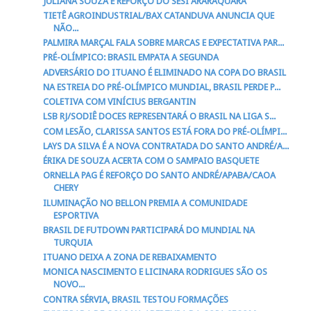
JULIANA SOUZA É REFORÇO DO SESI ARARAQUARA
TIETÊ AGROINDUSTRIAL/BAX CATANDUVA ANUNCIA QUE
NÃO...
PALMIRA MARÇAL FALA SOBRE MARCAS E EXPECTATIVA PAR...
PRÉ-OLÍMPICO: BRASIL EMPATA A SEGUNDA
ADVERSÁRIO DO ITUANO É ELIMINADO NA COPA DO BRASIL
NA ESTREIA DO PRÉ-OLÍMPICO MUNDIAL, BRASIL PERDE P...
COLETIVA COM VINÍCIUS BERGANTIN
LSB RJ/SODIÊ DOCES REPRESENTARÁ O BRASIL NA LIGA S...
COM LESÃO, CLARISSA SANTOS ESTÁ FORA DO PRÉ-OLÍMPI...
LAYS DA SILVA É A NOVA CONTRATADA DO SANTO ANDRÉ/A...
ÉRIKA DE SOUZA ACERTA COM O SAMPAIO BASQUETE
ORNELLA PAG É REFORÇO DO SANTO ANDRÉ/APABA/CAOA
CHERY
ILUMINAÇÃO NO BELLON PREMIA A COMUNIDADE
ESPORTIVA
BRASIL DE FUTDOWN PARTICIPARÁ DO MUNDIAL NA
TURQUIA
ITUANO DEIXA A ZONA DE REBAIXAMENTO
MONICA NASCIMENTO E LICINARA RODRIGUES SÃO OS
NOVO...
CONTRA SÉRVIA, BRASIL TESTOU FORMAÇÕES