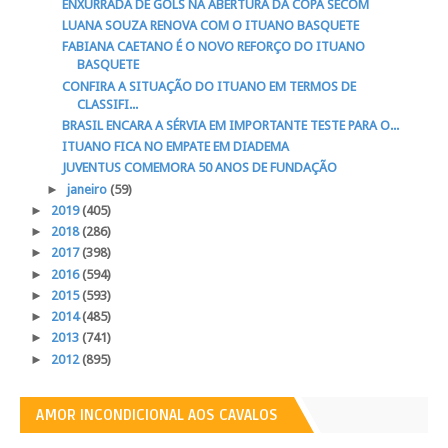
ENXURRADA DE GOLS NA ABERTURA DA COPA SECOM
LUANA SOUZA RENOVA COM O ITUANO BASQUETE
FABIANA CAETANO É O NOVO REFORÇO DO ITUANO
BASQUETE
CONFIRA A SITUAÇÃO DO ITUANO EM TERMOS DE
CLASSIFI...
BRASIL ENCARA A SÉRVIA EM IMPORTANTE TESTE PARA O...
ITUANO FICA NO EMPATE EM DIADEMA
JUVENTUS COMEMORA 50 ANOS DE FUNDAÇÃO
►
janeiro
(59)
►
2019
(405)
►
2018
(286)
►
2017
(398)
►
2016
(594)
►
2015
(593)
►
2014
(485)
►
2013
(741)
►
2012
(895)
AMOR INCONDICIONAL AOS CAVALOS