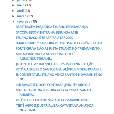
►
maio
(37)
►
abril
(24)
►
março
(52)
▼
fevereiro
(73)
ARBITRAGEM PREJUDICA ITUANO EM BRAGANÇA
5ª COPA SECOM ENTRA NA SEGUNDA FASE
ITUANO BASQUETE ABRIRÁ A LBF 2020
"MAIORIDADE": CARREIRA VITORIOSA DE CORRÊA CHEGA A...
FORTE CHUVA NÃO ASSUSTA ITUANO NO TREINAMENTO
MILENA BALBINO RENOVA COM O TIETÊ
AGROINDUSTRIAL/B...
JOSÉ NETO FAZ BALANÇO DE TRABALHO NA SELEÇÃO
VITÓRIA SOBRE O SANTOS DEU ALÍVIO E MORAL PARA O I...
INCONTESTÁVEL: ITUANO VENCE SANTOS NOVAMENTE NO
NO...
LSB RJ/SODIÊ DOCES CONTRATA JENNIFER SIRTOLI
MARIA CAROLINA FERREIRA ACERTA COM O SANTO
ANDRÉ/A...
VITÓRIA DO ITUANO SERIA ALGO MARAVILHOSO
TIETÊ AGROINDUSTRIAL/BAX CATANDUVA ANUNCIA
NOVIDADES