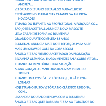
MARIA CAROLINA FERREIRA ACERTA COM O SANTO
ANDRÉ/A...
VITÓRIA DO ITUANO SERIA ALGO MARAVILHOSO
TIETÊ AGROINDUSTRIAL/BAX CATANDUVA ANUNCIA
NOVIDADES
ITUANO: DO INFANTIL AO PROFISSIONAL, A FORÇA DA CO...
SÃO JOSÉ BASKETBALL ANUNCIA NOVA MASCOTE
LEILA ZABANI RETORNA AO BLUMENAU
ORLANDO DUARTE COMPLETA 88 ANOS
BLUMENAU ANUNCIA MAIS DOIS REFORÇOS PARA A LBF
MAIS UM SHOW DE GOLS NA COPA SECOM
ÂNGELO PIZZAS PREMIOU ACERTADOR DA PROMOÇÃO
BICAMPEÃ OLÍMPICA, THAÍSA MENEZES FALA SOBRE VITOR...
ITUANO: ENFIM VITÓRIA E BOA ATUAÇÃO
ALANA GONÇALO E MARI DIAS REALIZAM PRIMEIRO
TREINO...
ITUANO: UMA POSSÍVEL VITÓRIA HOJE, TERÁ PERNAS
LONGAS
HOJE ITUANO BUSCA VITÓRIA NO CLÁSSICO REGIONAL
CON...
LISSANDRA DOURADO RENOVA COM O BLUMENAU
ÂNGELO PIZZAS QUER DAR UMA PIZZA AO TORCEDOR DO