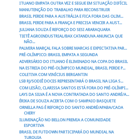
ITUANO EMPATA OUTRA VEZ E SEGUE EM SITUAÇÃO DIFÍCIL
MANUTENÇÃO DO TRABALHO PARA RECONSTRUIR
BRASIL PERDE PARA A AUSTRÁLIA E FICA FORA DAS OLIM...
BRASIL PERDE PARA A FRANÇA E PRECISA VENCER A AUST...
JULIANA SOUZA É REFORÇO DO SESI ARARAQUARA
TIETÊ AGROINDUSTRIAL/BAX CATANDUVA ANUNCIA QUE
NÃO...
PALMIRA MARÇAL FALA SOBRE MARCAS E EXPECTATIVA PAR...
PRÉ-OLÍMPICO: BRASIL EMPATA A SEGUNDA
ADVERSÁRIO DO ITUANO É ELIMINADO NA COPA DO BRASIL
NA ESTREIA DO PRÉ-OLÍMPICO MUNDIAL, BRASIL PERDE P...
COLETIVA COM VINÍCIUS BERGANTIN
LSB RJ/SODIÊ DOCES REPRESENTARÁ O BRASIL NA LIGA S...
COM LESÃO, CLARISSA SANTOS ESTÁ FORA DO PRÉ-OLÍMPI...
LAYS DA SILVA É A NOVA CONTRATADA DO SANTO ANDRÉ/A...
ÉRIKA DE SOUZA ACERTA COM O SAMPAIO BASQUETE
ORNELLA PAG É REFORÇO DO SANTO ANDRÉ/APABA/CAOA
CHERY
ILUMINAÇÃO NO BELLON PREMIA A COMUNIDADE
ESPORTIVA
BRASIL DE FUTDOWN PARTICIPARÁ DO MUNDIAL NA
TURQUIA