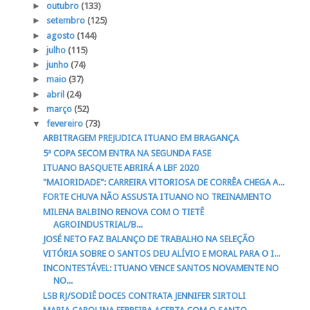
►
outubro
(133)
►
setembro
(125)
►
agosto
(144)
►
julho
(115)
►
junho
(74)
►
maio
(37)
►
abril
(24)
►
março
(52)
▼
fevereiro
(73)
ARBITRAGEM PREJUDICA ITUANO EM BRAGANÇA
5ª COPA SECOM ENTRA NA SEGUNDA FASE
ITUANO BASQUETE ABRIRÁ A LBF 2020
"MAIORIDADE": CARREIRA VITORIOSA DE CORRÊA CHEGA A...
FORTE CHUVA NÃO ASSUSTA ITUANO NO TREINAMENTO
MILENA BALBINO RENOVA COM O TIETÊ
AGROINDUSTRIAL/B...
JOSÉ NETO FAZ BALANÇO DE TRABALHO NA SELEÇÃO
VITÓRIA SOBRE O SANTOS DEU ALÍVIO E MORAL PARA O I...
INCONTESTÁVEL: ITUANO VENCE SANTOS NOVAMENTE NO
NO...
LSB RJ/SODIÊ DOCES CONTRATA JENNIFER SIRTOLI