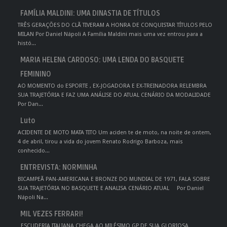
FAMÍLIA MALDINI: UMA DINASTIA DE TÍTULOS
TRÊS GERAÇÕES DO CLÃ TIVERAM A HONRA DE CONQUISTAR TÍTULOS PELO
MILAN Por Daniel Nápoli A Família Maldini mais uma vez entrou para a
histó...
MARIA HELENA CARDOSO: UMA LENDA DO BASQUETE
FEMININO
AO MOMENTO do ESPORTE , EX-JOGADORA E EX-TREINADORA RELEMBRA
SUA TRAJETÓRIA E FAZ UMA ANÁLISE DO ATUAL CENÁRIO DA MODALIDADE
Por Dan...
Luto
ACIDENTE DE MOTO MATA TITO Um aciden te de moto, na noite de ontem,
4 de abril, tirou a vida do jovem Renato Rodrigo Barboza, mais
conhecido...
ENTREVISTA: NORMINHA
BICAMPEÃ PAN-AMERICANA E BRONZE DO MUNDIAL DE 1971, FALA SOBRE
SUA TRAJETÓRIA NO BASQUETE E ANALISA CENÁRIO ATUAL Por Daniel
Nápoli Na...
MIL VEZES FERRARI!
ESCUDERIA ITALIANA CHEGA AO MILÉSIMO GP DE SUA GLORIOSA