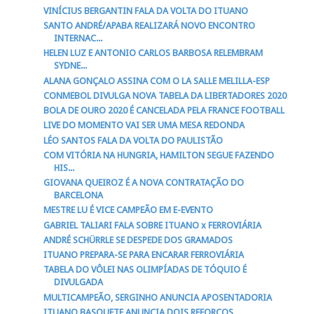
VINÍCIUS BERGANTIN FALA DA VOLTA DO ITUANO
SANTO ANDRÉ/APABA REALIZARÁ NOVO ENCONTRO
INTERNAC...
HELEN LUZ E ANTONIO CARLOS BARBOSA RELEMBRAM
SYDNE...
ALANA GONÇALO ASSINA COM O LA SALLE MELILLA-ESP
CONMEBOL DIVULGA NOVA TABELA DA LIBERTADORES 2020
BOLA DE OURO 2020 É CANCELADA PELA FRANCE FOOTBALL
LIVE DO MOMENTO VAI SER UMA MESA REDONDA
LÉO SANTOS FALA DA VOLTA DO PAULISTÃO
COM VITÓRIA NA HUNGRIA, HAMILTON SEGUE FAZENDO
HIS...
GIOVANA QUEIROZ É A NOVA CONTRATAÇÃO DO
BARCELONA
MESTRE LU É VICE CAMPEÃO EM E-EVENTO
GABRIEL TALIARI FALA SOBRE ITUANO x FERROVIÁRIA
ANDRÉ SCHÜRRLE SE DESPEDE DOS GRAMADOS
ITUANO PREPARA-SE PARA ENCARAR FERROVIÁRIA
TABELA DO VÔLEI NAS OLIMPÍADAS DE TÓQUIO É
DIVULGADA
MULTICAMPEÃO, SERGINHO ANUNCIA APOSENTADORIA
ITUANO BASQUETE ANUNCIA DOIS REFORÇOS