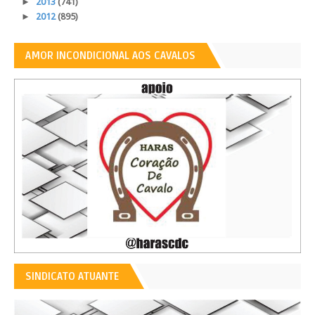
►
2013
(741)
►
2012
(895)
AMOR INCONDICIONAL AOS CAVALOS
SINDICATO ATUANTE