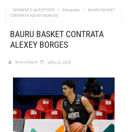
S
MOMENTO do ESPORTE
Basquete
BAURU BASKET
CONTRATA ALEXEY BORGES
C
BAURU BASKET CONTRATA
A
ALEXEY BORGES
Moura Nápoli
julho 22, 2020