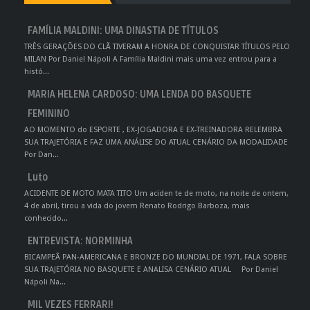
FAMÍLIA MALDINI: UMA DINASTIA DE TÍTULOS
TRÊS GERAÇÕES DO CLÃ TIVERAM A HONRA DE CONQUISTAR TÍTULOS PELO
MILAN Por Daniel Nápoli A Família Maldini mais uma vez entrou para a
histó...
MARIA HELENA CARDOSO: UMA LENDA DO BASQUETE
FEMININO
AO MOMENTO do ESPORTE , EX-JOGADORA E EX-TREINADORA RELEMBRA
SUA TRAJETÓRIA E FAZ UMA ANÁLISE DO ATUAL CENÁRIO DA MODALIDADE
Por Dan...
Luto
ACIDENTE DE MOTO MATA TITO Um aciden te de moto, na noite de ontem,
4 de abril, tirou a vida do jovem Renato Rodrigo Barboza, mais
conhecido...
ENTREVISTA: NORMINHA
BICAMPEÃ PAN-AMERICANA E BRONZE DO MUNDIAL DE 1971, FALA SOBRE
SUA TRAJETÓRIA NO BASQUETE E ANALISA CENÁRIO ATUAL Por Daniel
Nápoli Na...
MIL VEZES FERRARI!