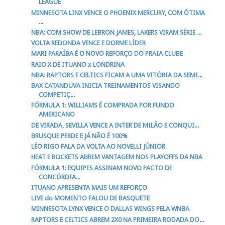
LEAGUE
MINNESOTA LINX VENCE O PHOENIX MERCURY, COM ÓTIMA
...
NBA: COM SHOW DE LEBRON JAMES, LAKERS VIRAM SÉRIE ...
VOLTA REDONDA VENCE E DORME LÍDER
MARI PARAÍBA É O NOVO REFORÇO DO PRAIA CLUBE
RAIO X DE ITUANO x LONDRINA
NBA: RAPTORS E CELTICS FICAM A UMA VITÓRIA DA SEMI...
BAX CATANDUVA INICIA TREINAMENTOS VISANDO
COMPETIÇ...
FÓRMULA 1: WILLIAMS É COMPRADA POR FUNDO
AMERICANO
DE VIRADA, SEVILLA VENCE A INTER DE MILÃO E CONQUI...
BRUSQUE PERDE E JÁ NÃO É 100%
LÉO RIGO FALA DA VOLTA AO NOVELLI JÚNIOR
HEAT E ROCKETS ABREM VANTAGEM NOS PLAYOFFS DA NBA
FÓRMULA 1: EQUIPES ASSINAM NOVO PACTO DE
CONCÓRDIA...
ITUANO APRESENTA MAIS UM REFORÇO
LIVE do MOMENTO FALOU DE BASQUETE
MINNESOTA LYNX VENCE O DALLAS WINGS PELA WNBA
RAPTORS E CELTICS ABREM 2X0 NA PRIMEIRA RODADA DO...