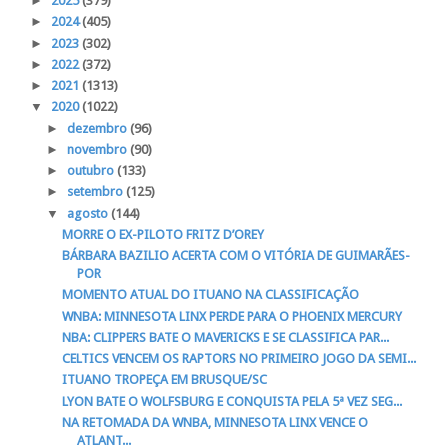
►
2025
(379)
►
2024
(405)
►
2023
(302)
►
2022
(372)
►
2021
(1313)
▼
2020
(1022)
►
dezembro
(96)
►
novembro
(90)
►
outubro
(133)
►
setembro
(125)
▼
agosto
(144)
MORRE O EX-PILOTO FRITZ D’OREY
BÁRBARA BAZILIO ACERTA COM O VITÓRIA DE GUIMARÃES-
POR
MOMENTO ATUAL DO ITUANO NA CLASSIFICAÇÃO
WNBA: MINNESOTA LINX PERDE PARA O PHOENIX MERCURY
NBA: CLIPPERS BATE O MAVERICKS E SE CLASSIFICA PAR...
CELTICS VENCEM OS RAPTORS NO PRIMEIRO JOGO DA SEMI...
ITUANO TROPEÇA EM BRUSQUE/SC
LYON BATE O WOLFSBURG E CONQUISTA PELA 5ª VEZ SEG...
NA RETOMADA DA WNBA, MINNESOTA LINX VENCE O
ATLANT...