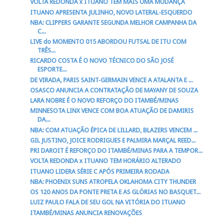
VOLTA REDONDA x ITUANO TEM MAIS UMA MUDANÇA
ITUANO APRESENTA JULINHO, NOVO LATERAL-ESQUERDO
NBA: CLIPPERS GARANTE SEGUNDA MELHOR CAMPANHA DA
C...
LIVE do MOMENTO 015 ABORDOU FUTSAL DE ITU COM
TRÊS...
RICARDO COSTA É O NOVO TÉCNICO DO SÃO JOSÉ
ESPORTE...
DE VIRADA, PARIS SAINT-GERMAIN VENCE A ATALANTA E ...
OSASCO ANUNCIA A CONTRATAÇÃO DE MAYANY DE SOUZA
LARA NOBRE É O NOVO REFORÇO DO ITAMBÉ/MINAS
MINNESOTA LINX VENCE COM BOA ATUAÇÃO DE DAMIRIS
DA...
NBA: COM ATUAÇÃO ÉPICA DE LILLARD, BLAZERS VENCEM ...
GIL JUSTINO, JOICE RODRIGUES E PALMIRA MARÇAL REED...
PRI DAROIT É REFORÇO DO ITAMBÉ/MINAS PARA A TEMPOR...
VOLTA REDONDA x ITUANO TEM HORÁRIO ALTERADO
ITUANO LIDERA SÉRIE C APÓS PRIMEIRA RODADA
NBA: PHOENIX SUNS ATROPELA OKLAHOMA CITY THUNDER
OS 120 ANOS DA PONTE PRETA E AS GLÓRIAS NO BASQUET...
LUIZ PAULO FALA DE SEU GOL NA VITÓRIA DO ITUANO
ITAMBÉ/MINAS ANUNCIA RENOVAÇÕES