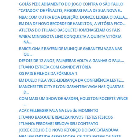
GOIÁS PEDE ADIAMENTO DO JOGO CONTRA O SÃO PAULO
"CATADOR" DE PÊNALTIS, PEGORARI FALA DE SUA NOVA F...
NBA: COM OUTRA BOA EXIBIÇÃO, DONCIC LIDERA O DALLA...
EM DIA DE NOVO RECORDE DE HAMILTON, A VITÓRIA FICO...
ATLETAS DO ITUANO BASQUETE HOMENAGEIAM OS PAIS
WNBA: MINNESOTA LINX CONQUISTA A QUINTA VITÓRIA
NA...
BARCELONA E BAYERN DE MUNIQUE GARANTEM VAGA NAS
QU...
DEPOIS DE 12 ANOS, PALMEIRAS VOLTA A GANHAR O PAUL...
ITUANO ESTREIA COM GRANDE VITÓRIA
OS PAIS E FILHOS DA FÓRMULA 1
EM DUELO PELA VICE-LIDERANÇA DA CONFERÊNCIA LESTE,...
MANCHESTER CITY E LYON GARANTEM VAGA NAS QUARTAS
D...
COM MAIS UM SHOW DE HARDEN, HOUSTON ROCKETS VENCE
...
ACAZ FELLEGGER FALA NA Live do MOMENTO
ITUANO BASQUETE REALIZA NOVOS TESTES FÍSICOS
ITUANO: PEGORARI RENOVA SEU CONTRATO
JOICE COELHO É O NOVO REFORÇO DO BAX CATANDUVA
NBA: EM PARTIDA ARRASADORA, CELTICS BATEM OS NETS ...