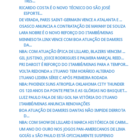
TRÊS...
RICARDO COSTA É O NOVO TÉCNICO DO SÃO JOSÉ
ESPORTE...
DE VIRADA, PARIS SAINT-GERMAIN VENCE A ATALANTA E ...
OSASCO ANUNCIA A CONTRATAÇÃO DE MAYANY DE SOUZA
LARA NOBRE É O NOVO REFORÇO DO ITAMBÉ/MINAS
MINNESOTA LINX VENCE COM BOA ATUAÇÃO DE DAMIRIS
DA...
NBA: COM ATUAÇÃO ÉPICA DE LILLARD, BLAZERS VENCEM ...
GIL JUSTINO, JOICE RODRIGUES E PALMIRA MARÇAL REED...
PRI DAROIT É REFORÇO DO ITAMBÉ/MINAS PARA A TEMPOR...
VOLTA REDONDA x ITUANO TEM HORÁRIO ALTERADO
ITUANO LIDERA SÉRIE C APÓS PRIMEIRA RODADA
NBA: PHOENIX SUNS ATROPELA OKLAHOMA CITY THUNDER
OS 120 ANOS DA PONTE PRETA E AS GLÓRIAS NO BASQUET...
LUIZ PAULO FALA DE SEU GOL NA VITÓRIA DO ITUANO
ITAMBÉ/MINAS ANUNCIA RENOVAÇÕES
BOA ATUAÇÃO DE DAMIRIS DANTAS NÃO IMPEDE DERROTA
D...
NBA: COM SHOW DE LILLARD E MARCA HISTÓRICA DE CARM...
UM ANO DO OURO NOS JOGOS PAN-AMERICANOS DE LIMA
GOIÁS x SÃO PAULO ESTÁ OFICIALMENTE SUSPENSO