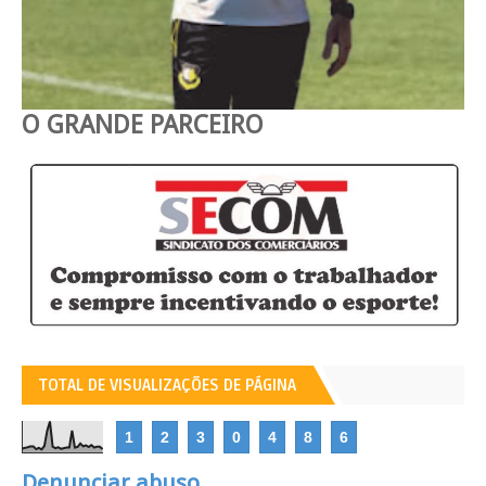
O GRANDE PARCEIRO
TOTAL DE VISUALIZAÇÕES DE PÁGINA
1
2
3
0
4
8
6
Denunciar abuso