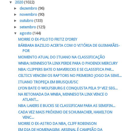
▼
2020
(1022)
►
dezembro
(96)
►
novembro
(90)
►
outubro
(133)
►
setembro
(125)
▼
agosto
(144)
MORRE O EX-PILOTO FRITZ D’OREY
BÁRBARA BAZILIO ACERTA COM O VITÓRIA DE GUIMARÃES-
POR
MOMENTO ATUAL DO ITUANO NA CLASSIFICAÇÃO
WNBA: MINNESOTA LINX PERDE PARA O PHOENIX MERCURY
NBA: CLIPPERS BATE O MAVERICKS E SE CLASSIFICA PAR...
CELTICS VENCEM OS RAPTORS NO PRIMEIRO JOGO DA SEMI...
ITUANO TROPEÇA EM BRUSQUE/SC
LYON BATE O WOLFSBURG E CONQUISTA PELA 5ª VEZ SEG...
NA RETOMADA DA WNBA, MINNESOTA LINX VENCE O
ATLANT...
NBA: LAKERS E BUCKS SE CLASSIFICAM PARA AS SEMIFIN...
CADA VEZ MAIS PRÓXIMO DE SCHUMACHER, HAMILTON
VENC...
MORRE O EX-ASTRO DA NBA, CLIFF ROBINSON
EM DIA DE HOMENAGEM, ARSENAL É CAMPEÃO DA