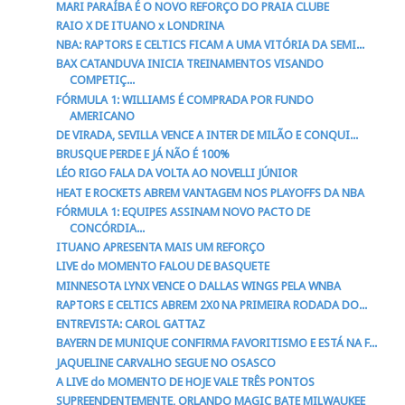
MARI PARAÍBA É O NOVO REFORÇO DO PRAIA CLUBE
RAIO X DE ITUANO x LONDRINA
NBA: RAPTORS E CELTICS FICAM A UMA VITÓRIA DA SEMI...
BAX CATANDUVA INICIA TREINAMENTOS VISANDO
COMPETIÇ...
FÓRMULA 1: WILLIAMS É COMPRADA POR FUNDO
AMERICANO
DE VIRADA, SEVILLA VENCE A INTER DE MILÃO E CONQUI...
BRUSQUE PERDE E JÁ NÃO É 100%
LÉO RIGO FALA DA VOLTA AO NOVELLI JÚNIOR
HEAT E ROCKETS ABREM VANTAGEM NOS PLAYOFFS DA NBA
FÓRMULA 1: EQUIPES ASSINAM NOVO PACTO DE
CONCÓRDIA...
ITUANO APRESENTA MAIS UM REFORÇO
LIVE do MOMENTO FALOU DE BASQUETE
MINNESOTA LYNX VENCE O DALLAS WINGS PELA WNBA
RAPTORS E CELTICS ABREM 2X0 NA PRIMEIRA RODADA DO...
ENTREVISTA: CAROL GATTAZ
BAYERN DE MUNIQUE CONFIRMA FAVORITISMO E ESTÁ NA F...
JAQUELINE CARVALHO SEGUE NO OSASCO
A LIVE do MOMENTO DE HOJE VALE TRÊS PONTOS
SUPREENDENTEMENTE, ORLANDO MAGIC BATE MILWAUKEE