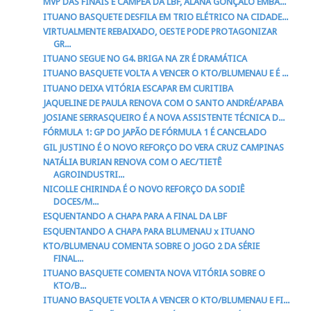
MVP DAS FINAIS E CAMPEÃ DA LBF, ALANA GONÇALO EMBA...
ITUANO BASQUETE DESFILA EM TRIO ELÉTRICO NA CIDADE...
VIRTUALMENTE REBAIXADO, OESTE PODE PROTAGONIZAR
GR...
ITUANO SEGUE NO G4. BRIGA NA ZR É DRAMÁTICA
ITUANO BASQUETE VOLTA A VENCER O KTO/BLUMENAU E É ...
ITUANO DEIXA VITÓRIA ESCAPAR EM CURITIBA
JAQUELINE DE PAULA RENOVA COM O SANTO ANDRÉ/APABA
JOSIANE SERRASQUEIRO É A NOVA ASSISTENTE TÉCNICA D...
FÓRMULA 1: GP DO JAPÃO DE FÓRMULA 1 É CANCELADO
GIL JUSTINO É O NOVO REFORÇO DO VERA CRUZ CAMPINAS
NATÁLIA BURIAN RENOVA COM O AEC/TIETÊ
AGROINDUSTRI...
NICOLLE CHIRINDA É O NOVO REFORÇO DA SODIÊ
DOCES/M...
ESQUENTANDO A CHAPA PARA A FINAL DA LBF
ESQUENTANDO A CHAPA PARA BLUMENAU x ITUANO
KTO/BLUMENAU COMENTA SOBRE O JOGO 2 DA SÉRIE
FINAL...
ITUANO BASQUETE COMENTA NOVA VITÓRIA SOBRE O
KTO/B...
ITUANO BASQUETE VOLTA A VENCER O KTO/BLUMENAU E FI...