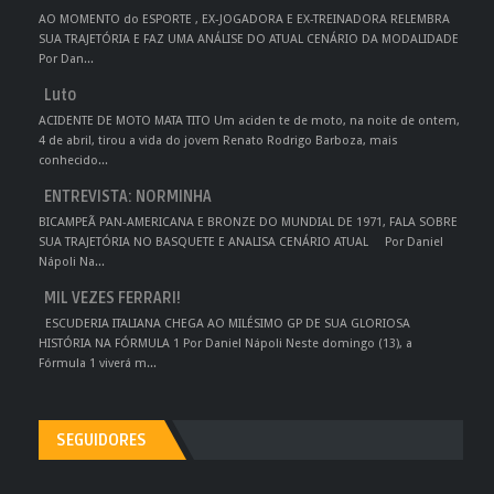
AO MOMENTO do ESPORTE , EX-JOGADORA E EX-TREINADORA RELEMBRA
SUA TRAJETÓRIA E FAZ UMA ANÁLISE DO ATUAL CENÁRIO DA MODALIDADE
Por Dan...
Luto
ACIDENTE DE MOTO MATA TITO Um aciden te de moto, na noite de ontem,
4 de abril, tirou a vida do jovem Renato Rodrigo Barboza, mais
conhecido...
ENTREVISTA: NORMINHA
BICAMPEÃ PAN-AMERICANA E BRONZE DO MUNDIAL DE 1971, FALA SOBRE
SUA TRAJETÓRIA NO BASQUETE E ANALISA CENÁRIO ATUAL Por Daniel
Nápoli Na...
MIL VEZES FERRARI!
ESCUDERIA ITALIANA CHEGA AO MILÉSIMO GP DE SUA GLORIOSA
HISTÓRIA NA FÓRMULA 1 Por Daniel Nápoli Neste domingo (13), a
Fórmula 1 viverá m...
SEGUIDORES