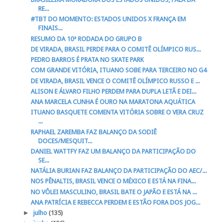
RE...
#TBT DO MOMENTO: ESTADOS UNIDOS X FRANÇA EM
FINAIS...
RESUMO DA 10ª RODADA DO GRUPO B
DE VIRADA, BRASIL PERDE PARA O COMITÊ OLÍMPICO RUS...
PEDRO BARROS É PRATA NO SKATE PARK
COM GRANDE VITÓRIA, ITUANO SOBE PARA TERCEIRO NO G4
DE VIRADA, BRASIL VENCE O COMITÊ OLÍMPICO RUSSO E ...
ALISON E ÁLVARO FILHO PERDEM PARA DUPLA LETÃ E DEI...
ANA MARCELA CUNHA É OURO NA MARATONA AQUÁTICA
ITUANO BASQUETE COMENTA VITÓRIA SOBRE O VERA CRUZ
...
RAPHAEL ZAREMBA FAZ BALANÇO DA SODIÊ
DOCES/MESQUIT...
DANIEL WATTFY FAZ UM BALANÇO DA PARTICIPAÇÃO DO
SE...
NATÁLIA BURIAN FAZ BALANÇO DA PARTICIPAÇÃO DO AEC/...
NOS PÊNALTIS, BRASIL VENCE O MÉXICO E ESTÁ NA FINA...
NO VÔLEI MASCULINO, BRASIL BATE O JAPÃO E ESTÁ NA ...
ANA PATRÍCIA E REBECCA PERDEM E ESTÃO FORA DOS JOG...
►
julho
(135)