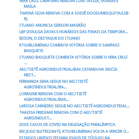
VERA CRUZ CAMPINAS RENOVA COM TASSIA, YASMIM E
MAILA
THAYNÁ SILVA RENOVA COM A SODIÊ DOCES/MESQUITA/LSB
RJ
ITUANO ANUNCIA GERSON MAGRÃO
LBF DIVULGA DATAS E HORÁRIOS DAS FINAIS DA TEMPORA...
EDSON, O DESTAQUE DO ITUANO
KTO/BLUMENAU COMENTA VITÓRIA SOBRE O SAMPAIO
BASQUETE
ITUANO BASQUETE COMENTA VITÓRIA SOBRE O VERA CRUZ
...
AEC/TIETÊ AGROINDUSTRIAL/BAX CATANDUVA INICIA
NEST...
FERNANDA SENA SEGUE NO AEC/TIETÊ
AGROINDUSTRIAL/BA...
LORRAINE RENOVA COM O AEC/TIETÊ
AGROINDUSTRIAL/BAX...
LARISSA CARNEIRO SEGUE NO AEC/TIETÊ AGROINDUSTRIAL...
THAISSA FREDIANI RENOVA COM O AEC/TIETÊ
AGROINDUST...
DOIS CASOS DE COVID NA DELEGAÇÃO PARALÍMPICA
EM JOGO ELETRIZANTE, KTO/BLUMENAU VOLTA A VENCER O...
ESTADOS UNIDOS FECHAM JOGOS DE TÓQUIO NA