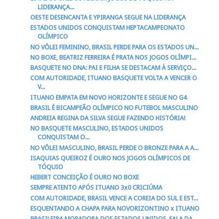
LIDERANÇA...
OESTE DESENCANTA E YPIRANGA SEGUE NA LIDERANÇA
ESTADOS UNIDOS CONQUISTAM HEPTACAMPEONATO
OLÍMPICO
NO VÔLEI FEMININO, BRASIL PERDE PARA OS ESTADOS UN...
NO BOXE, BEATRIZ FERREIRA É PRATA NOS JOGOS OLÍMPI...
BASQUETE NO DNA: PAI E FILHA SE DESTACAM À SERVIÇO...
COM AUTORIDADE, ITUANO BASQUETE VOLTA A VENCER O
V...
ITUANO EMPATA EM NOVO HORIZONTE E SEGUE NO G4
BRASIL É BICAMPEÃO OLÍMPICO NO FUTEBOL MASCULINO
ANDREIA REGINA DA SILVA SEGUE FAZENDO HISTÓRIA!
NO BASQUETE MASCULINO, ESTADOS UNIDOS
CONQUISTAM O...
NO VÔLEI MASCULINO, BRASIL PERDE O BRONZE PARA A A...
ISAQUIAS QUEIROZ É OURO NOS JOGOS OLÍMPICOS DE
TÓQUIO
HEBERT CONCEIÇÃO É OURO NO BOXE
SEMPRE ATENTO APÓS ITUANO 3x0 CRICIÚMA
COM AUTORIDADE, BRASIL VENCE A COREIA DO SUL E EST...
ESQUENTANDO A CHAPA PARA NOVORIZONTINO x ITUANO
BRASILEIRA MORADORA DOS ESTADOS UNIDOS, FALA DA