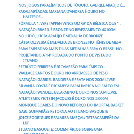
NOS JOGOS PARALÍMPICOS DE TÓQUIO, GABRILE ARAÚJO É...
PARALIMPÍADAS: MARIANA D’ANDREA É OURO NO
HALTEROF...
FÓRMULA 1: VERSTAPPEN VENCE UM GP DA BÉLGICA QUE “...
NATAÇÃO: BRASIL É BRONZE NO REVEZAMENTO 4X100M
NO JUDÔ, LÚCIA ARAÚJO É MEDALHA DE BRONZE
CÁTIA OLIVEIRA É MEDALHA DE BRONZE NO TÊNIS DE MESA
PARALIMPÍADAS: MAIS DUAS MEDALHAS PARA O BRASIL NO...
PROJETANDO A 14ª RODADA DO PONTO DE VISTA DO
ITUANO
PETRÚCIO FERREIRA É BICAMPEÃO PARALÍMPICO
WALLACE SANTOS É OURO NO ARREMESSO DE PESO
NATAÇÃO: GABRIEL BANDEIRA É PRATA NOS 200M LIVRE
SILVÂNIA COSTA É BICAMPEÃ PARALÍMPICA NO SALTO EM ...
NATAÇÃO: WENDELL BELARMINO É OURO NOS 50M LIVRE
ATLETISMO: YELTSIN JACQUES É OURO NOS 5.000M
MONIQUE SOARES É O NOVO REFORÇO DO IMORTAL BASKET
GABI GUIMARÃES RETORNA AO ITUANO BASQUETE
JOICE RODRIGUES E PALMIRA MARÇAL: TETRACAMPEÃS DA
LBF
ITUANO BASQUETE: COMENTÁRIOS SOBRE UMA