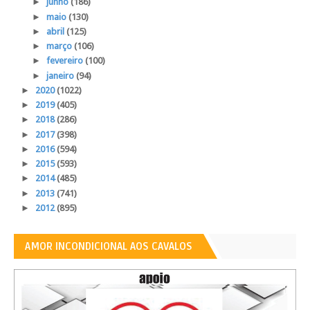
►
junho
(186)
►
maio
(130)
►
abril
(125)
►
março
(106)
►
fevereiro
(100)
►
janeiro
(94)
►
2020
(1022)
►
2019
(405)
►
2018
(286)
►
2017
(398)
►
2016
(594)
►
2015
(593)
►
2014
(485)
►
2013
(741)
►
2012
(895)
AMOR INCONDICIONAL AOS CAVALOS