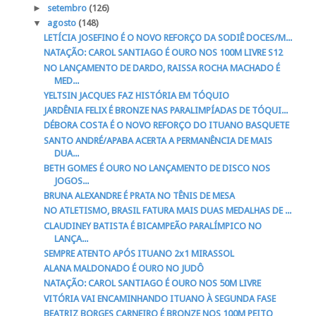
►
setembro
(126)
▼
agosto
(148)
LETÍCIA JOSEFINO É O NOVO REFORÇO DA SODIÊ DOCES/M...
NATAÇÃO: CAROL SANTIAGO É OURO NOS 100M LIVRE S12
NO LANÇAMENTO DE DARDO, RAISSA ROCHA MACHADO É
MED...
YELTSIN JACQUES FAZ HISTÓRIA EM TÓQUIO
JARDÊNIA FELIX É BRONZE NAS PARALIMPÍADAS DE TÓQUI...
DÉBORA COSTA É O NOVO REFORÇO DO ITUANO BASQUETE
SANTO ANDRÉ/APABA ACERTA A PERMANÊNCIA DE MAIS
DUA...
BETH GOMES É OURO NO LANÇAMENTO DE DISCO NOS
JOGOS...
BRUNA ALEXANDRE É PRATA NO TÊNIS DE MESA
NO ATLETISMO, BRASIL FATURA MAIS DUAS MEDALHAS DE ...
CLAUDINEY BATISTA É BICAMPEÃO PARALÍMPICO NO
LANÇA...
SEMPRE ATENTO APÓS ITUANO 2x1 MIRASSOL
ALANA MALDONADO É OURO NO JUDÔ
NATAÇÃO: CAROL SANTIAGO É OURO NOS 50M LIVRE
VITÓRIA VAI ENCAMINHANDO ITUANO À SEGUNDA FASE
BEATRIZ BORGES CARNEIRO É BRONZE NOS 100M PEITO