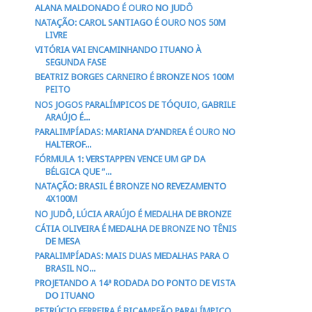
ALANA MALDONADO É OURO NO JUDÔ
NATAÇÃO: CAROL SANTIAGO É OURO NOS 50M
LIVRE
VITÓRIA VAI ENCAMINHANDO ITUANO À
SEGUNDA FASE
BEATRIZ BORGES CARNEIRO É BRONZE NOS 100M
PEITO
NOS JOGOS PARALÍMPICOS DE TÓQUIO, GABRILE
ARAÚJO É...
PARALIMPÍADAS: MARIANA D’ANDREA É OURO NO
HALTEROF...
FÓRMULA 1: VERSTAPPEN VENCE UM GP DA
BÉLGICA QUE “...
NATAÇÃO: BRASIL É BRONZE NO REVEZAMENTO
4X100M
NO JUDÔ, LÚCIA ARAÚJO É MEDALHA DE BRONZE
CÁTIA OLIVEIRA É MEDALHA DE BRONZE NO TÊNIS
DE MESA
PARALIMPÍADAS: MAIS DUAS MEDALHAS PARA O
BRASIL NO...
PROJETANDO A 14ª RODADA DO PONTO DE VISTA
DO ITUANO
PETRÚCIO FERREIRA É BICAMPEÃO PARALÍMPICO