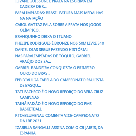
JOVANE GUISSONE É PRATA NA ESGRIMA EM
CADEIRA DE R...
PARALIMPÍADAS: BRASIL FATURA MAIS MEDALHAS
NA NATAÇÃO
CAROL GATTAZ FALA SOBRE A PRATA NOS JOGOS
OLÍMPICO...
BRANQUINHO DEIXA O ITUANO
PHELIPE RODRIGUES É BRONZE NOS 50M LIVRE S10
DANIEL DIAS SEGUE FAZENDO HISTÓRIA!
NAS PARALIMPÍADAS DE TÓQUIO, GABRIEL
ARAÚJO DOS SA...
GABRIEL BANDEIRA CONQUISTA O PRIMEIRO
OURO DO BRAS...
FPB DIVULGA TABELA DO CAMPEONATO PAULISTA
DE BASQU...
TATI PACHECO É O NOVO REFORÇO DO VERA CRUZ
CAMPINAS
TAINÁ PAIXÃO É O NOVO REFORÇO DO PMS
BASKETBALL
KTO/BLUMENAU COMENTA VICE-CAMPEONATO
DA LBF 2021
IZABELLA SANGALLI ASSINA COM O CB JAIRIS, DA
ESPANHA