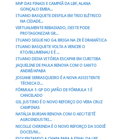
MVP DAS FINAIS E CAMPEÃ DA LBF, ALANA
GONÇALO EMBA...
ITUANO BASQUETE DESFILA EM TRIO ELÉTRICO
NA CIDADE...
VIRTUALMENTE REBAIXADO, OESTE PODE
PROTAGONIZAR GR...
ITUANO SEGUE NO G4. BRIGA NA ZR É DRAMÁTICA
ITUANO BASQUETE VOLTA A VENCER O
KTO/BLUMENAU E É ...
ITUANO DEIXA VITÓRIA ESCAPAR EM CURITIBA
JAQUELINE DE PAULA RENOVA COM O SANTO
ANDRÉ/APABA
JOSIANE SERRASQUEIRO É A NOVA ASSISTENTE
TÉCNICA D...
FÓRMULA 1: GP DO JAPÃO DE FÓRMULA 1 É
CANCELADO
GIL JUSTINO É O NOVO REFORÇO DO VERA CRUZ
CAMPINAS
NATÁLIA BURIAN RENOVA COM O AEC/TIETÊ
AGROINDUSTRI...
NICOLLE CHIRINDA É O NOVO REFORÇO DA SODIÊ
DOCES/M...
ESQUENTANDO A CHAPA PARA A FINAL DA LBF