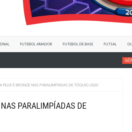
IONAL
FUTEBOL AMADOR
FUTEBOL DE BASE
FUTSAL
OU
SÉRIE B
VINÍCIUS BERG
A FELIX É BRONZE NAS PARALIMPÍADAS DE TÓQUIO-2020
 NAS PARALIMPÍADAS DE