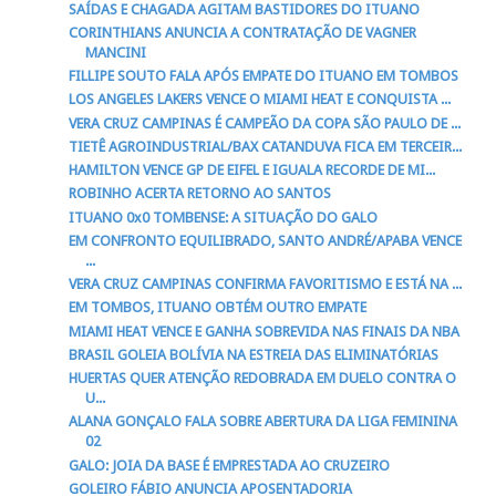
SAÍDAS E CHAGADA AGITAM BASTIDORES DO ITUANO
CORINTHIANS ANUNCIA A CONTRATAÇÃO DE VAGNER
MANCINI
FILLIPE SOUTO FALA APÓS EMPATE DO ITUANO EM TOMBOS
LOS ANGELES LAKERS VENCE O MIAMI HEAT E CONQUISTA ...
VERA CRUZ CAMPINAS É CAMPEÃO DA COPA SÃO PAULO DE ...
TIETÊ AGROINDUSTRIAL/BAX CATANDUVA FICA EM TERCEIR...
HAMILTON VENCE GP DE EIFEL E IGUALA RECORDE DE MI...
ROBINHO ACERTA RETORNO AO SANTOS
ITUANO 0x0 TOMBENSE: A SITUAÇÃO DO GALO
EM CONFRONTO EQUILIBRADO, SANTO ANDRÉ/APABA VENCE
...
VERA CRUZ CAMPINAS CONFIRMA FAVORITISMO E ESTÁ NA ...
EM TOMBOS, ITUANO OBTÉM OUTRO EMPATE
MIAMI HEAT VENCE E GANHA SOBREVIDA NAS FINAIS DA NBA
BRASIL GOLEIA BOLÍVIA NA ESTREIA DAS ELIMINATÓRIAS
HUERTAS QUER ATENÇÃO REDOBRADA EM DUELO CONTRA O
U...
ALANA GONÇALO FALA SOBRE ABERTURA DA LIGA FEMININA
02
GALO: JOIA DA BASE É EMPRESTADA AO CRUZEIRO
GOLEIRO FÁBIO ANUNCIA APOSENTADORIA