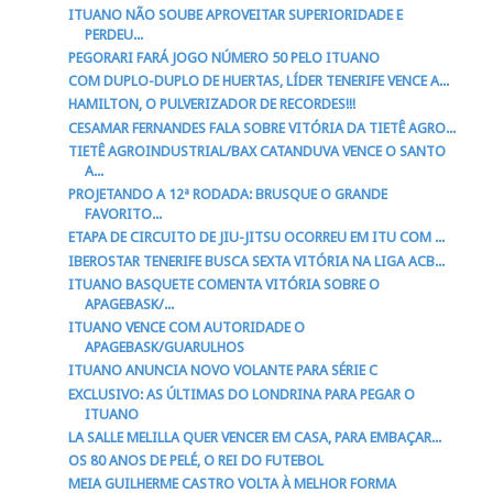
ITUANO NÃO SOUBE APROVEITAR SUPERIORIDADE E
PERDEU...
PEGORARI FARÁ JOGO NÚMERO 50 PELO ITUANO
COM DUPLO-DUPLO DE HUERTAS, LÍDER TENERIFE VENCE A...
HAMILTON, O PULVERIZADOR DE RECORDES!!!
CESAMAR FERNANDES FALA SOBRE VITÓRIA DA TIETÊ AGRO...
TIETÊ AGROINDUSTRIAL/BAX CATANDUVA VENCE O SANTO
A...
PROJETANDO A 12ª RODADA: BRUSQUE O GRANDE
FAVORITO...
ETAPA DE CIRCUITO DE JIU-JITSU OCORREU EM ITU COM ...
IBEROSTAR TENERIFE BUSCA SEXTA VITÓRIA NA LIGA ACB...
ITUANO BASQUETE COMENTA VITÓRIA SOBRE O
APAGEBASK/...
ITUANO VENCE COM AUTORIDADE O
APAGEBASK/GUARULHOS
ITUANO ANUNCIA NOVO VOLANTE PARA SÉRIE C
EXCLUSIVO: AS ÚLTIMAS DO LONDRINA PARA PEGAR O
ITUANO
LA SALLE MELILLA QUER VENCER EM CASA, PARA EMBAÇAR...
OS 80 ANOS DE PELÉ, O REI DO FUTEBOL
MEIA GUILHERME CASTRO VOLTA À MELHOR FORMA