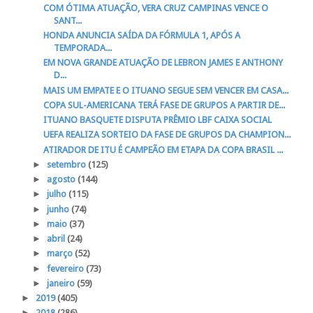
COM ÓTIMA ATUAÇÃO, VERA CRUZ CAMPINAS VENCE O
SANT...
HONDA ANUNCIA SAÍDA DA FÓRMULA 1, APÓS A
TEMPORADA...
EM NOVA GRANDE ATUAÇÃO DE LEBRON JAMES E ANTHONY
D...
MAIS UM EMPATE E O ITUANO SEGUE SEM VENCER EM CASA...
COPA SUL-AMERICANA TERÁ FASE DE GRUPOS A PARTIR DE...
ITUANO BASQUETE DISPUTA PRÊMIO LBF CAIXA SOCIAL
UEFA REALIZA SORTEIO DA FASE DE GRUPOS DA CHAMPION...
ATIRADOR DE ITU É CAMPEÃO EM ETAPA DA COPA BRASIL ...
►
setembro
(125)
►
agosto
(144)
►
julho
(115)
►
junho
(74)
►
maio
(37)
►
abril
(24)
►
março
(52)
►
fevereiro
(73)
►
janeiro
(59)
►
2019
(405)
►
2018
(286)