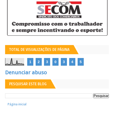
TOTAL DE VISUALIZAÇÕES DE PÁGINA
1
2
3
0
3
4
5
Denunciar abuso
PESQUISAR ESTE BLOG
Página inicial