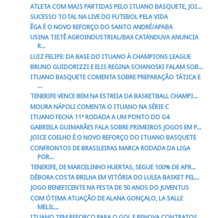
ATLETA COM MAIS PARTIDAS PELO ITUANO BASQUETE, JOI...
SUCESSO TOTAL NA LIVE DO FUTEBOL PELA VIDA
ÊGA É O NOVO REFORÇO DO SANTO ANDRÉ/APABA
USINA TIETÊ AGROINDUSTRIAL/BAX CATANDUVA ANUNCIA
R...
LUIZ FELIPE: DA BASE DO ITUANO À CHAMPIONS LEAGUE
BRUNO GUIDORIZZI E ELIS REGINA SCHANOSKI FALAM SOB...
ITUANO BASQUETE COMENTA SOBRE PREPARAÇÃO TÁTICA E
...
TENERIFE VENCE BEM NA ESTREIA DA BASKETBALL CHAMPI...
MOURA NÁPOLI COMENTA O ITUANO NA SÉRIE C
ITUANO FECHA 11ª RODADA A UM PONTO DO G4
GABRIELA GUIMARÃES FALA SOBRE PRIMEIROS JOGOS EM P...
JOICE COELHO É O NOVO REFORÇO DO ITUANO BASQUETE
CONFRONTOS DE BRASILEIRAS MARCA RODADA DA LIGA
POR...
TENERIFE, DE MARCELINHO HUERTAS, SEGUE 100% DE APR...
DÉBORA COSTA BRILHA EM VITÓRIA DO LULEA BASKET PEL...
JOGO BENEFICENTE NA FESTA DE 50 ANOS DO JUVENTUS
COM ÓTIMA ATUAÇÃO DE ALANA GONÇALO, LA SALLE
MELIL...
ITUANO TEM REFORÇO PARA O GOL E RENOVA CONTRATOS