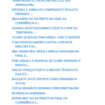
TAINÁ PAIXÃO É O NOVO REFORÇO DO SESI
ARARAQUARA
DEFINIDA A TABELA DO CAMPEONATO PAULISTA
FEMININO ...
NBA:LAKERS SAI NA FRENTE NA FINAL DA
CONFERÊNCIA O...
GIANNIS ANTETOKOUNMPO É ELEITO O MVP DA
TEMPORADA ...
ITUANO JÁ SEGUIU PARA MINAS, COM OTIMISMO
COM SHOW DE DAMIRIS DANTAS, LYNX BATE
MERCURY E VA...
NBA: MIAMI HEAT VENCE E AMPLIA VANTAGEM NA
FINAL D...
FIVB CANCELA O MUNDIAL DE CLUBES FEMININO E
MASCUL...
ARILZA CORAÇA É ELEITA A MELHOR TÉCNICA DO
PAULIST...
BASQUETE TATUÍ: ESPORTE COMO FERRAMENTA
SOCIAL
LIVE do MOMENTO RESENHA SOBRE ARBITRAGEM
ENTREVISTA: NORMINHA
MIAMI HEAT SAI NA FRENTE NA FINAL DA
CONFERÊNCIA L...