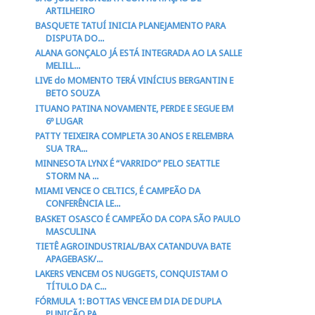
ARTILHEIRO
BASQUETE TATUÍ INICIA PLANEJAMENTO PARA
DISPUTA DO...
ALANA GONÇALO JÁ ESTÁ INTEGRADA AO LA SALLE
MELILL...
LIVE do MOMENTO TERÁ VINÍCIUS BERGANTIN E
BETO SOUZA
ITUANO PATINA NOVAMENTE, PERDE E SEGUE EM
6º LUGAR
PATTY TEIXEIRA COMPLETA 30 ANOS E RELEMBRA
SUA TRA...
MINNESOTA LYNX É “VARRIDO” PELO SEATTLE
STORM NA ...
MIAMI VENCE O CELTICS, É CAMPEÃO DA
CONFERÊNCIA LE...
BASKET OSASCO É CAMPEÃO DA COPA SÃO PAULO
MASCULINA
TIETÊ AGROINDUSTRIAL/BAX CATANDUVA BATE
APAGEBASK/...
LAKERS VENCEM OS NUGGETS, CONQUISTAM O
TÍTULO DA C...
FÓRMULA 1: BOTTAS VENCE EM DIA DE DUPLA
PUNIÇÃO PA...