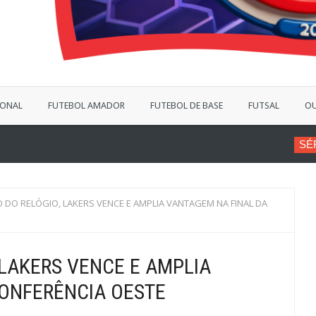
IONAL
FUTEBOL AMADOR
FUTEBOL DE BASE
FUTSAL
OU
SÉRIE B
VINÍCIUS BERG
 DO RELÓGIO, LAKERS VENCE E AMPLIA VANTAGEM NA FINAL DA
 LAKERS VENCE E AMPLIA
ONFERÊNCIA OESTE