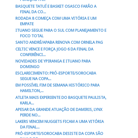
BASQUETE TATUÍ E BASKET OSASCO FARÃO A
FINAL DA CO...
RODADA 8 COMEÇA COM UMA VITÓRIA E UM
EMPATE
ITUANO SEGUE PARA O SUL COM PLANEJAMENTO E
FOCO TOTAL
SANTO ANDRÉ/APABA RENOVA COM ORNELA PAG
CELTIC VENCE E FORÇA JOGO 6 DA FINAL DA
CONFERÊNCI...
NOVIDADES DE YPIRANGA E ITUANO PARA
DOMINGO
ESCLARECIMENTO: PRÓ-ESPORTE/SOROCABA
SEGUE NA COPA...
EM POSSÍVEL FIM DE SEMANA HISTÓRICO PARA
HAMILTON,...
ATLETA MAIS EXPERIENTE DO BASQUETE PAULISTA,
KARLA...
APESAR DA GRANDE ATUAÇÃO DE DAMIRIS, LYNX
PERDE NO...
LAKERS VENCEM NUGGETS FICAM A UMA VITÓRIA
DA FINAL...
PRÓ-ESPORTE/SOROCABA DESISTE DA COPA SÃO