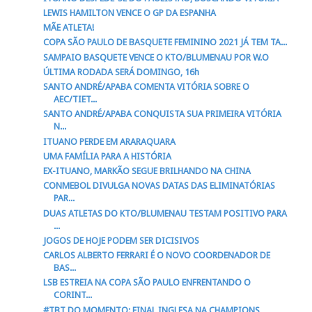
LEWIS HAMILTON VENCE O GP DA ESPANHA
MÃE ATLETA!
COPA SÃO PAULO DE BASQUETE FEMININO 2021 JÁ TEM TA...
SAMPAIO BASQUETE VENCE O KTO/BLUMENAU POR W.O
ÚLTIMA RODADA SERÁ DOMINGO, 16h
SANTO ANDRÉ/APABA COMENTA VITÓRIA SOBRE O
AEC/TIET...
SANTO ANDRÉ/APABA CONQUISTA SUA PRIMEIRA VITÓRIA
N...
ITUANO PERDE EM ARARAQUARA
UMA FAMÍLIA PARA A HISTÓRIA
EX-ITUANO, MARKÃO SEGUE BRILHANDO NA CHINA
CONMEBOL DIVULGA NOVAS DATAS DAS ELIMINATÓRIAS
PAR...
DUAS ATLETAS DO KTO/BLUMENAU TESTAM POSITIVO PARA
...
JOGOS DE HOJE PODEM SER DICISIVOS
CARLOS ALBERTO FERRARI É O NOVO COORDENADOR DE
BAS...
LSB ESTREIA NA COPA SÃO PAULO ENFRENTANDO O
CORINT...
#TBT DO MOMENTO: FINAL INGLESA NA CHAMPIONS