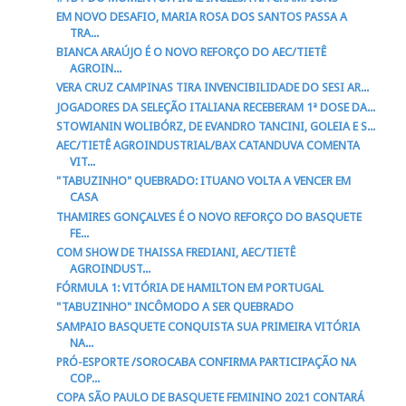
EM NOVO DESAFIO, MARIA ROSA DOS SANTOS PASSA A
TRA...
BIANCA ARAÚJO É O NOVO REFORÇO DO AEC/TIETÊ
AGROIN...
VERA CRUZ CAMPINAS TIRA INVENCIBILIDADE DO SESI AR...
JOGADORES DA SELEÇÃO ITALIANA RECEBERAM 1ª DOSE DA...
STOWIANIN WOLIBÓRZ, DE EVANDRO TANCINI, GOLEIA E S...
AEC/TIETÊ AGROINDUSTRIAL/BAX CATANDUVA COMENTA
VIT...
"TABUZINHO" QUEBRADO: ITUANO VOLTA A VENCER EM
CASA
THAMIRES GONÇALVES É O NOVO REFORÇO DO BASQUETE
FE...
COM SHOW DE THAISSA FREDIANI, AEC/TIETÊ
AGROINDUST...
FÓRMULA 1: VITÓRIA DE HAMILTON EM PORTUGAL
"TABUZINHO" INCÔMODO A SER QUEBRADO
SAMPAIO BASQUETE CONQUISTA SUA PRIMEIRA VITÓRIA
NA...
PRÓ-ESPORTE /SOROCABA CONFIRMA PARTICIPAÇÃO NA
COP...
COPA SÃO PAULO DE BASQUETE FEMININO 2021 CONTARÁ