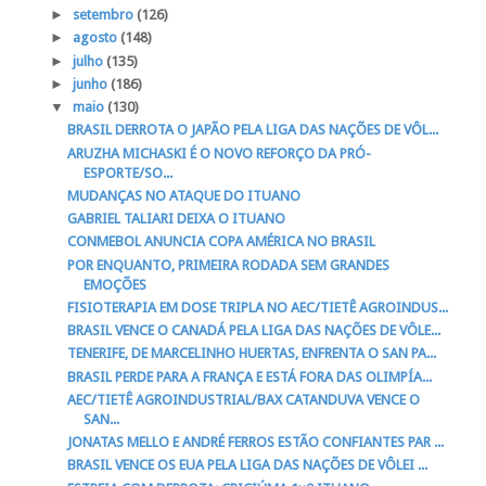
►
setembro
(126)
►
agosto
(148)
►
julho
(135)
►
junho
(186)
▼
maio
(130)
BRASIL DERROTA O JAPÃO PELA LIGA DAS NAÇÕES DE VÔL...
ARUZHA MICHASKI É O NOVO REFORÇO DA PRÓ-
ESPORTE/SO...
MUDANÇAS NO ATAQUE DO ITUANO
GABRIEL TALIARI DEIXA O ITUANO
CONMEBOL ANUNCIA COPA AMÉRICA NO BRASIL
POR ENQUANTO, PRIMEIRA RODADA SEM GRANDES
EMOÇÕES
FISIOTERAPIA EM DOSE TRIPLA NO AEC/TIETÊ AGROINDUS...
BRASIL VENCE O CANADÁ PELA LIGA DAS NAÇÕES DE VÔLE...
TENERIFE, DE MARCELINHO HUERTAS, ENFRENTA O SAN PA...
BRASIL PERDE PARA A FRANÇA E ESTÁ FORA DAS OLIMPÍA...
AEC/TIETÊ AGROINDUSTRIAL/BAX CATANDUVA VENCE O
SAN...
JONATAS MELLO E ANDRÉ FERROS ESTÃO CONFIANTES PAR ...
BRASIL VENCE OS EUA PELA LIGA DAS NAÇÕES DE VÔLEI ...