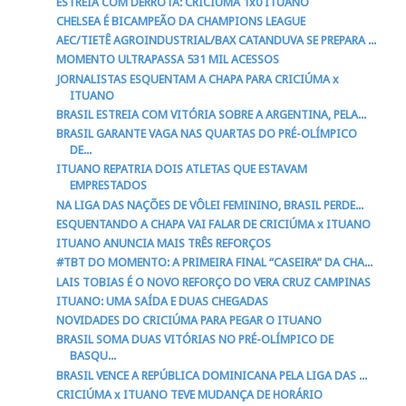
ESTREIA COM DERROTA: CRICIÚMA 1x0 ITUANO
CHELSEA É BICAMPEÃO DA CHAMPIONS LEAGUE
AEC/TIETÊ AGROINDUSTRIAL/BAX CATANDUVA SE PREPARA ...
MOMENTO ULTRAPASSA 531 MIL ACESSOS
JORNALISTAS ESQUENTAM A CHAPA PARA CRICIÚMA x
ITUANO
BRASIL ESTREIA COM VITÓRIA SOBRE A ARGENTINA, PELA...
BRASIL GARANTE VAGA NAS QUARTAS DO PRÉ-OLÍMPICO
DE...
ITUANO REPATRIA DOIS ATLETAS QUE ESTAVAM
EMPRESTADOS
NA LIGA DAS NAÇÕES DE VÔLEI FEMININO, BRASIL PERDE...
ESQUENTANDO A CHAPA VAI FALAR DE CRICIÚMA x ITUANO
ITUANO ANUNCIA MAIS TRÊS REFORÇOS
#TBT DO MOMENTO: A PRIMEIRA FINAL “CASEIRA” DA CHA...
LAIS TOBIAS É O NOVO REFORÇO DO VERA CRUZ CAMPINAS
ITUANO: UMA SAÍDA E DUAS CHEGADAS
NOVIDADES DO CRICIÚMA PARA PEGAR O ITUANO
BRASIL SOMA DUAS VITÓRIAS NO PRÉ-OLÍMPICO DE
BASQU...
BRASIL VENCE A REPÚBLICA DOMINICANA PELA LIGA DAS ...
CRICIÚMA x ITUANO TEVE MUDANÇA DE HORÁRIO