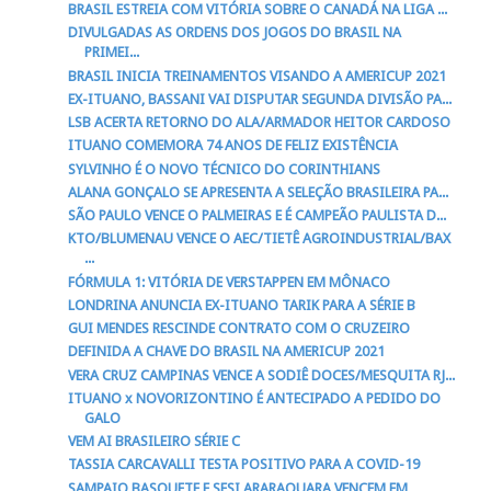
BRASIL ESTREIA COM VITÓRIA SOBRE O CANADÁ NA LIGA ...
DIVULGADAS AS ORDENS DOS JOGOS DO BRASIL NA
PRIMEI...
BRASIL INICIA TREINAMENTOS VISANDO A AMERICUP 2021
EX-ITUANO, BASSANI VAI DISPUTAR SEGUNDA DIVISÃO PA...
LSB ACERTA RETORNO DO ALA/ARMADOR HEITOR CARDOSO
ITUANO COMEMORA 74 ANOS DE FELIZ EXISTÊNCIA
SYLVINHO É O NOVO TÉCNICO DO CORINTHIANS
ALANA GONÇALO SE APRESENTA A SELEÇÃO BRASILEIRA PA...
SÃO PAULO VENCE O PALMEIRAS E É CAMPEÃO PAULISTA D...
KTO/BLUMENAU VENCE O AEC/TIETÊ AGROINDUSTRIAL/BAX
...
FÓRMULA 1: VITÓRIA DE VERSTAPPEN EM MÔNACO
LONDRINA ANUNCIA EX-ITUANO TARIK PARA A SÉRIE B
GUI MENDES RESCINDE CONTRATO COM O CRUZEIRO
DEFINIDA A CHAVE DO BRASIL NA AMERICUP 2021
VERA CRUZ CAMPINAS VENCE A SODIÊ DOCES/MESQUITA RJ...
ITUANO x NOVORIZONTINO É ANTECIPADO A PEDIDO DO
GALO
VEM AI BRASILEIRO SÉRIE C
TASSIA CARCAVALLI TESTA POSITIVO PARA A COVID-19
SAMPAIO BASQUETE E SESI ARARAQUARA VENCEM EM