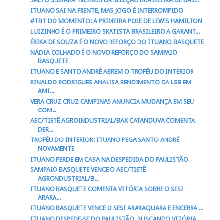
SALTO SEDIARÁ TREINOS DA SELEÇÃO BRASILEIRA DE BAS...
ITUANO SAI NA FRENTE, MAS JOGO É INTERROMPIDO
#TBT DO MOMENTO: A PRIMEIRA POLE DE LEWIS HAMILTON
LUIZINHO É O PRIMEIRO SKATISTA BRASILEIRO A GARANT...
ÉRIKA DE SOUZA É O NOVO REFORÇO DO ITUANO BASQUETE
NÁDIA COLHADO É O NOVO REFORÇO DO SAMPAIO
BASQUETE
ITUANO E SANTO ANDRÉ ABREM O TROFÉU DO INTERIOR
RINALDO RODRIGUES ANALISA RENDIMENTO DA LSB EM
AMI...
VERA CRUZ CRUZ CAMPINAS ANUNCIA MUDANÇA EM SEU
COM...
AEC/TIETÊ AGROINDUSTRIAL/BAX CATANDUVA COMENTA
DER...
TROFÉU DO INTERIOR: ITUANO PEGA SANTO ANDRÉ
NOVAMENTE
ITUANO PERDE EM CASA NA DESPEDIDA DO PAULISTÃO
SAMPAIO BASQUETE VENCE O AEC/TIETÊ
AGRONDUSTRIAL/B...
ITUANO BASQUETE COMENTA VITÓRIA SOBRE O SESI
ARARA...
ITUANO BASQUETE VENCE O SESI ARARAQUARA E ENCERRA ...
ITUANO DESPEDE-SE DO PAULISTÃO, BUSCANDO VITÓRIA