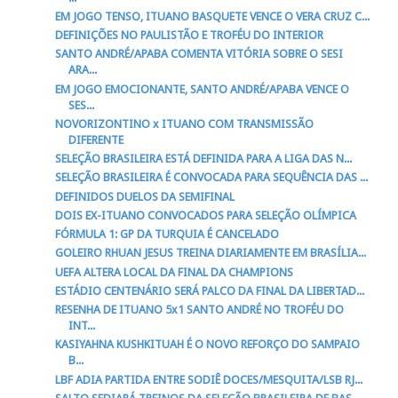
EM JOGO TENSO, ITUANO BASQUETE VENCE O VERA CRUZ C...
DEFINIÇÕES NO PAULISTÃO E TROFÉU DO INTERIOR
SANTO ANDRÉ/APABA COMENTA VITÓRIA SOBRE O SESI
ARA...
EM JOGO EMOCIONANTE, SANTO ANDRÉ/APABA VENCE O
SES...
NOVORIZONTINO x ITUANO COM TRANSMISSÃO
DIFERENTE
SELEÇÃO BRASILEIRA ESTÁ DEFINIDA PARA A LIGA DAS N...
SELEÇÃO BRASILEIRA É CONVOCADA PARA SEQUÊNCIA DAS ...
DEFINIDOS DUELOS DA SEMIFINAL
DOIS EX-ITUANO CONVOCADOS PARA SELEÇÃO OLÍMPICA
FÓRMULA 1: GP DA TURQUIA É CANCELADO
GOLEIRO RHUAN JESUS TREINA DIARIAMENTE EM BRASÍLIA...
UEFA ALTERA LOCAL DA FINAL DA CHAMPIONS
ESTÁDIO CENTENÁRIO SERÁ PALCO DA FINAL DA LIBERTAD...
RESENHA DE ITUANO 5x1 SANTO ANDRÉ NO TROFÉU DO
INT...
KASIYAHNA KUSHKITUAH É O NOVO REFORÇO DO SAMPAIO
B...
LBF ADIA PARTIDA ENTRE SODIÊ DOCES/MESQUITA/LSB RJ...