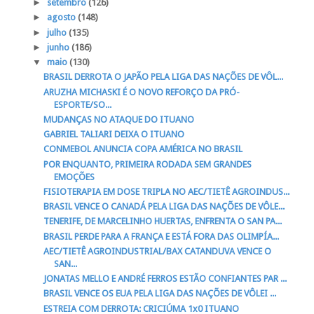
►
setembro
(126)
►
agosto
(148)
►
julho
(135)
►
junho
(186)
▼
maio
(130)
BRASIL DERROTA O JAPÃO PELA LIGA DAS NAÇÕES DE VÔL...
ARUZHA MICHASKI É O NOVO REFORÇO DA PRÓ-
ESPORTE/SO...
MUDANÇAS NO ATAQUE DO ITUANO
GABRIEL TALIARI DEIXA O ITUANO
CONMEBOL ANUNCIA COPA AMÉRICA NO BRASIL
POR ENQUANTO, PRIMEIRA RODADA SEM GRANDES
EMOÇÕES
FISIOTERAPIA EM DOSE TRIPLA NO AEC/TIETÊ AGROINDUS...
BRASIL VENCE O CANADÁ PELA LIGA DAS NAÇÕES DE VÔLE...
TENERIFE, DE MARCELINHO HUERTAS, ENFRENTA O SAN PA...
BRASIL PERDE PARA A FRANÇA E ESTÁ FORA DAS OLIMPÍA...
AEC/TIETÊ AGROINDUSTRIAL/BAX CATANDUVA VENCE O
SAN...
JONATAS MELLO E ANDRÉ FERROS ESTÃO CONFIANTES PAR ...
BRASIL VENCE OS EUA PELA LIGA DAS NAÇÕES DE VÔLEI ...
ESTREIA COM DERROTA: CRICIÚMA 1x0 ITUANO