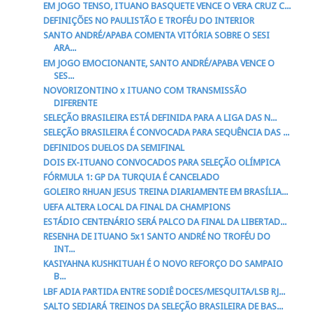
EM JOGO TENSO, ITUANO BASQUETE VENCE O VERA CRUZ C...
DEFINIÇÕES NO PAULISTÃO E TROFÉU DO INTERIOR
SANTO ANDRÉ/APABA COMENTA VITÓRIA SOBRE O SESI
ARA...
EM JOGO EMOCIONANTE, SANTO ANDRÉ/APABA VENCE O
SES...
NOVORIZONTINO x ITUANO COM TRANSMISSÃO
DIFERENTE
SELEÇÃO BRASILEIRA ESTÁ DEFINIDA PARA A LIGA DAS N...
SELEÇÃO BRASILEIRA É CONVOCADA PARA SEQUÊNCIA DAS ...
DEFINIDOS DUELOS DA SEMIFINAL
DOIS EX-ITUANO CONVOCADOS PARA SELEÇÃO OLÍMPICA
FÓRMULA 1: GP DA TURQUIA É CANCELADO
GOLEIRO RHUAN JESUS TREINA DIARIAMENTE EM BRASÍLIA...
UEFA ALTERA LOCAL DA FINAL DA CHAMPIONS
ESTÁDIO CENTENÁRIO SERÁ PALCO DA FINAL DA LIBERTAD...
RESENHA DE ITUANO 5x1 SANTO ANDRÉ NO TROFÉU DO
INT...
KASIYAHNA KUSHKITUAH É O NOVO REFORÇO DO SAMPAIO
B...
LBF ADIA PARTIDA ENTRE SODIÊ DOCES/MESQUITA/LSB RJ...
SALTO SEDIARÁ TREINOS DA SELEÇÃO BRASILEIRA DE BAS...