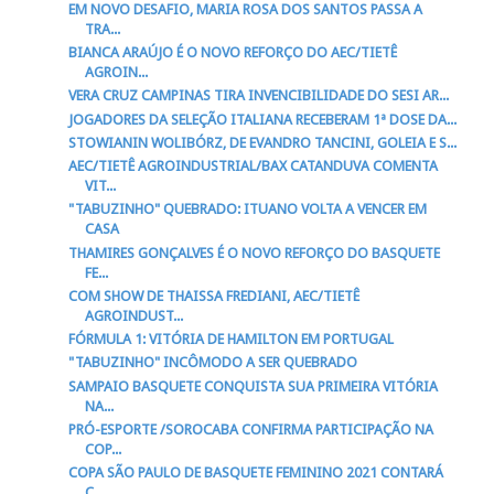
EM NOVO DESAFIO, MARIA ROSA DOS SANTOS PASSA A
TRA...
BIANCA ARAÚJO É O NOVO REFORÇO DO AEC/TIETÊ
AGROIN...
VERA CRUZ CAMPINAS TIRA INVENCIBILIDADE DO SESI AR...
JOGADORES DA SELEÇÃO ITALIANA RECEBERAM 1ª DOSE DA...
STOWIANIN WOLIBÓRZ, DE EVANDRO TANCINI, GOLEIA E S...
AEC/TIETÊ AGROINDUSTRIAL/BAX CATANDUVA COMENTA
VIT...
"TABUZINHO" QUEBRADO: ITUANO VOLTA A VENCER EM
CASA
THAMIRES GONÇALVES É O NOVO REFORÇO DO BASQUETE
FE...
COM SHOW DE THAISSA FREDIANI, AEC/TIETÊ
AGROINDUST...
FÓRMULA 1: VITÓRIA DE HAMILTON EM PORTUGAL
"TABUZINHO" INCÔMODO A SER QUEBRADO
SAMPAIO BASQUETE CONQUISTA SUA PRIMEIRA VITÓRIA
NA...
PRÓ-ESPORTE /SOROCABA CONFIRMA PARTICIPAÇÃO NA
COP...
COPA SÃO PAULO DE BASQUETE FEMININO 2021 CONTARÁ
C...