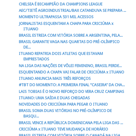
CHELSEA É BICAMPEÃO DA CHAMPIONS LEAGUE
AEC/TIETÊ AGROINDUSTRIAL/BAX CATANDUVA SE PREPARA ...
MOMENTO ULTRAPASSA 531 MIL ACESSOS
JORNALISTAS ESQUENTAM A CHAPA PARA CRICIÚMA x
ITUANO
BRASIL ESTREIA COM VITÓRIA SOBRE A ARGENTINA, PELA...
BRASIL GARANTE VAGA NAS QUARTAS DO PRÉ-OLÍMPICO
DE...
ITUANO REPATRIA DOIS ATLETAS QUE ESTAVAM
EMPRESTADOS
NA LIGA DAS NAÇÕES DE VÔLEI FEMININO, BRASIL PERDE...
ESQUENTANDO A CHAPA VAI FALAR DE CRICIÚMA x ITUANO
ITUANO ANUNCIA MAIS TRÊS REFORÇOS
#TBT DO MOMENTO: A PRIMEIRA FINAL “CASEIRA” DA CHA...
LAIS TOBIAS É O NOVO REFORÇO DO VERA CRUZ CAMPINAS
ITUANO: UMA SAÍDA E DUAS CHEGADAS
NOVIDADES DO CRICIÚMA PARA PEGAR O ITUANO
BRASIL SOMA DUAS VITÓRIAS NO PRÉ-OLÍMPICO DE
BASQU...
BRASIL VENCE A REPÚBLICA DOMINICANA PELA LIGA DAS ...
CRICIÚMA x ITUANO TEVE MUDANÇA DE HORÁRIO
BRASIL ESTREIA COM VITÓRIA SOBRE O CANADÁ NA LIGA ...