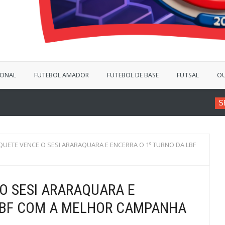
IONAL
FUTEBOL AMADOR
FUTEBOL DE BASE
FUTSAL
OU
SÉRIE B
VINÍCIUS
UETE VENCE O SESI ARARAQUARA E ENCERRA O 1º TURNO DA LBF
O SESI ARARAQUARA E
 LBF COM A MELHOR CAMPANHA