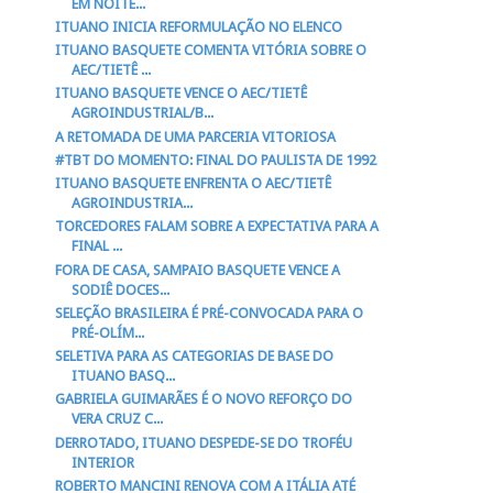
EM NOITE...
ITUANO INICIA REFORMULAÇÃO NO ELENCO
ITUANO BASQUETE COMENTA VITÓRIA SOBRE O
AEC/TIETÊ ...
ITUANO BASQUETE VENCE O AEC/TIETÊ
AGROINDUSTRIAL/B...
A RETOMADA DE UMA PARCERIA VITORIOSA
#TBT DO MOMENTO: FINAL DO PAULISTA DE 1992
ITUANO BASQUETE ENFRENTA O AEC/TIETÊ
AGROINDUSTRIA...
TORCEDORES FALAM SOBRE A EXPECTATIVA PARA A
FINAL ...
FORA DE CASA, SAMPAIO BASQUETE VENCE A
SODIÊ DOCES...
SELEÇÃO BRASILEIRA É PRÉ-CONVOCADA PARA O
PRÉ-OLÍM...
SELETIVA PARA AS CATEGORIAS DE BASE DO
ITUANO BASQ...
GABRIELA GUIMARÃES É O NOVO REFORÇO DO
VERA CRUZ C...
DERROTADO, ITUANO DESPEDE-SE DO TROFÉU
INTERIOR
ROBERTO MANCINI RENOVA COM A ITÁLIA ATÉ