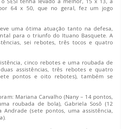
 o SESI tenha levado a melhor, 15 x 13, a
 por 64 x 50, que no geral, fez um jogo
 teve uma ótima atuação tanto na defesa,
tal para o triunfo do Ituano Basquete. A
stências, sei rebotes, três tocos e quatro
istência, cinco rebotes e uma roubada de
 duas assistências, três rebotes e quatro
sete pontos e oito rebotes), também se
foram: Mariana Carvalho (Nany – 14 pontos,
 uma roubada de bola), Gabriela Sosô (12
a Andrade (sete pontos, uma assistência,
a).