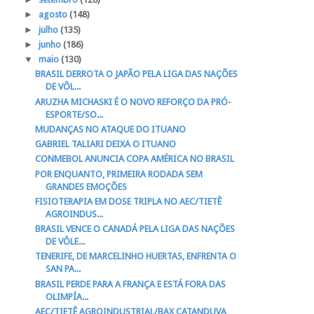
►
agosto
(148)
►
julho
(135)
►
junho
(186)
▼
maio
(130)
BRASIL DERROTA O JAPÃO PELA LIGA DAS NAÇÕES
DE VÔL...
ARUZHA MICHASKI É O NOVO REFORÇO DA PRÓ-
ESPORTE/SO...
MUDANÇAS NO ATAQUE DO ITUANO
GABRIEL TALIARI DEIXA O ITUANO
CONMEBOL ANUNCIA COPA AMÉRICA NO BRASIL
POR ENQUANTO, PRIMEIRA RODADA SEM
GRANDES EMOÇÕES
FISIOTERAPIA EM DOSE TRIPLA NO AEC/TIETÊ
AGROINDUS...
BRASIL VENCE O CANADÁ PELA LIGA DAS NAÇÕES
DE VÔLE...
TENERIFE, DE MARCELINHO HUERTAS, ENFRENTA O
SAN PA...
BRASIL PERDE PARA A FRANÇA E ESTÁ FORA DAS
OLIMPÍA...
AEC/TIETÊ AGROINDUSTRIAL/BAX CATANDUVA