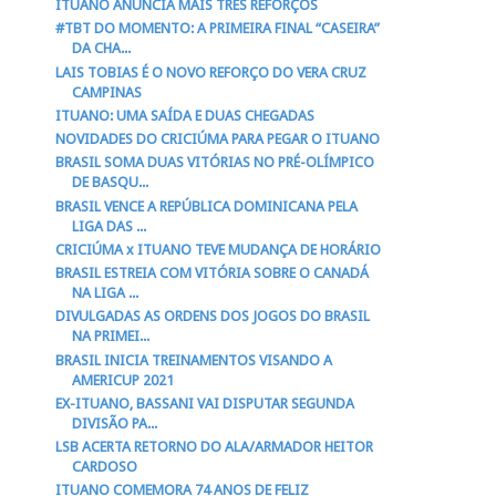
ITUANO ANUNCIA MAIS TRÊS REFORÇOS
#TBT DO MOMENTO: A PRIMEIRA FINAL “CASEIRA”
DA CHA...
LAIS TOBIAS É O NOVO REFORÇO DO VERA CRUZ
CAMPINAS
ITUANO: UMA SAÍDA E DUAS CHEGADAS
NOVIDADES DO CRICIÚMA PARA PEGAR O ITUANO
BRASIL SOMA DUAS VITÓRIAS NO PRÉ-OLÍMPICO
DE BASQU...
BRASIL VENCE A REPÚBLICA DOMINICANA PELA
LIGA DAS ...
CRICIÚMA x ITUANO TEVE MUDANÇA DE HORÁRIO
BRASIL ESTREIA COM VITÓRIA SOBRE O CANADÁ
NA LIGA ...
DIVULGADAS AS ORDENS DOS JOGOS DO BRASIL
NA PRIMEI...
BRASIL INICIA TREINAMENTOS VISANDO A
AMERICUP 2021
EX-ITUANO, BASSANI VAI DISPUTAR SEGUNDA
DIVISÃO PA...
LSB ACERTA RETORNO DO ALA/ARMADOR HEITOR
CARDOSO
ITUANO COMEMORA 74 ANOS DE FELIZ