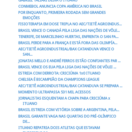
GABRIEL TALIARI DEIXA O ITUANO
CONMEBOL ANUNCIA COPA AMÉRICA NO BRASIL
POR ENQUANTO, PRIMEIRA RODADA SEM GRANDES
EMOÇÕES
FISIOTERAPIA EM DOSE TRIPLA NO AEC/TIETÊ AGROINDUS...
BRASIL VENCE O CANADÁ PELA LIGA DAS NAÇÕES DE VÔLE...
TENERIFE, DE MARCELINHO HUERTAS, ENFRENTA O SAN PA...
BRASIL PERDE PARA A FRANÇA E ESTÁ FORA DAS OLIMPÍA...
AEC/TIETÊ AGROINDUSTRIAL/BAX CATANDUVA VENCE O
SAN...
JONATAS MELLO E ANDRÉ FERROS ESTÃO CONFIANTES PAR ...
BRASIL VENCE OS EUA PELA LIGA DAS NAÇÕES DE VÔLEI ...
ESTREIA COM DERROTA: CRICIÚMA 1x0 ITUANO
CHELSEA É BICAMPEÃO DA CHAMPIONS LEAGUE
AEC/TIETÊ AGROINDUSTRIAL/BAX CATANDUVA SE PREPARA ...
MOMENTO ULTRAPASSA 531 MIL ACESSOS
JORNALISTAS ESQUENTAM A CHAPA PARA CRICIÚMA x
ITUANO
BRASIL ESTREIA COM VITÓRIA SOBRE A ARGENTINA, PELA...
BRASIL GARANTE VAGA NAS QUARTAS DO PRÉ-OLÍMPICO
DE...
ITUANO REPATRIA DOIS ATLETAS QUE ESTAVAM