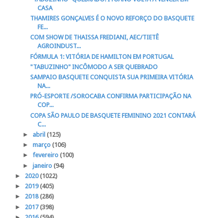
CASA
THAMIRES GONÇALVES É O NOVO REFORÇO DO BASQUETE
FE...
COM SHOW DE THAISSA FREDIANI, AEC/TIETÊ
AGROINDUST...
FÓRMULA 1: VITÓRIA DE HAMILTON EM PORTUGAL
"TABUZINHO" INCÔMODO A SER QUEBRADO
SAMPAIO BASQUETE CONQUISTA SUA PRIMEIRA VITÓRIA
NA...
PRÓ-ESPORTE /SOROCABA CONFIRMA PARTICIPAÇÃO NA
COP...
COPA SÃO PAULO DE BASQUETE FEMININO 2021 CONTARÁ
C...
►
abril
(125)
►
março
(106)
►
fevereiro
(100)
►
janeiro
(94)
►
2020
(1022)
►
2019
(405)
►
2018
(286)
►
2017
(398)
►
2016
(594)