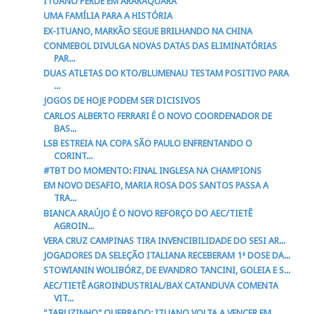
ITUANO PERDE EM ARARAQUARA
UMA FAMÍLIA PARA A HISTÓRIA
EX-ITUANO, MARKÃO SEGUE BRILHANDO NA CHINA
CONMEBOL DIVULGA NOVAS DATAS DAS ELIMINATÓRIAS
PAR...
DUAS ATLETAS DO KTO/BLUMENAU TESTAM POSITIVO PARA
...
JOGOS DE HOJE PODEM SER DICISIVOS
CARLOS ALBERTO FERRARI É O NOVO COORDENADOR DE
BAS...
LSB ESTREIA NA COPA SÃO PAULO ENFRENTANDO O
CORINT...
#TBT DO MOMENTO: FINAL INGLESA NA CHAMPIONS
EM NOVO DESAFIO, MARIA ROSA DOS SANTOS PASSA A
TRA...
BIANCA ARAÚJO É O NOVO REFORÇO DO AEC/TIETÊ
AGROIN...
VERA CRUZ CAMPINAS TIRA INVENCIBILIDADE DO SESI AR...
JOGADORES DA SELEÇÃO ITALIANA RECEBERAM 1ª DOSE DA...
STOWIANIN WOLIBÓRZ, DE EVANDRO TANCINI, GOLEIA E S...
AEC/TIETÊ AGROINDUSTRIAL/BAX CATANDUVA COMENTA
VIT...
"TABUZINHO" QUEBRADO: ITUANO VOLTA A VENCER EM