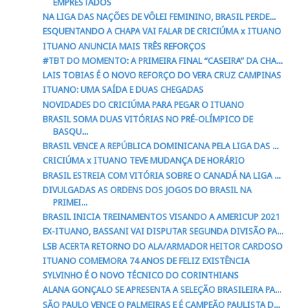
EMPRESTADOS
NA LIGA DAS NAÇÕES DE VÔLEI FEMININO, BRASIL PERDE...
ESQUENTANDO A CHAPA VAI FALAR DE CRICIÚMA x ITUANO
ITUANO ANUNCIA MAIS TRÊS REFORÇOS
#TBT DO MOMENTO: A PRIMEIRA FINAL “CASEIRA” DA CHA...
LAIS TOBIAS É O NOVO REFORÇO DO VERA CRUZ CAMPINAS
ITUANO: UMA SAÍDA E DUAS CHEGADAS
NOVIDADES DO CRICIÚMA PARA PEGAR O ITUANO
BRASIL SOMA DUAS VITÓRIAS NO PRÉ-OLÍMPICO DE
BASQU...
BRASIL VENCE A REPÚBLICA DOMINICANA PELA LIGA DAS ...
CRICIÚMA x ITUANO TEVE MUDANÇA DE HORÁRIO
BRASIL ESTREIA COM VITÓRIA SOBRE O CANADÁ NA LIGA ...
DIVULGADAS AS ORDENS DOS JOGOS DO BRASIL NA
PRIMEI...
BRASIL INICIA TREINAMENTOS VISANDO A AMERICUP 2021
EX-ITUANO, BASSANI VAI DISPUTAR SEGUNDA DIVISÃO PA...
LSB ACERTA RETORNO DO ALA/ARMADOR HEITOR CARDOSO
ITUANO COMEMORA 74 ANOS DE FELIZ EXISTÊNCIA
SYLVINHO É O NOVO TÉCNICO DO CORINTHIANS
ALANA GONÇALO SE APRESENTA A SELEÇÃO BRASILEIRA PA...
SÃO PAULO VENCE O PALMEIRAS E É CAMPEÃO PAULISTA D...