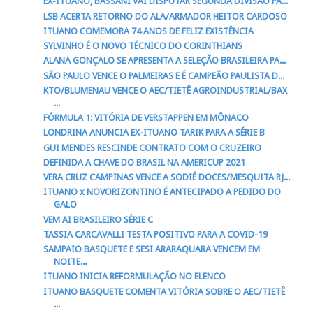
EX-ITUANO, BASSANI VAI DISPUTAR SEGUNDA DIVISÃO PA...
LSB ACERTA RETORNO DO ALA/ARMADOR HEITOR CARDOSO
ITUANO COMEMORA 74 ANOS DE FELIZ EXISTÊNCIA
SYLVINHO É O NOVO TÉCNICO DO CORINTHIANS
ALANA GONÇALO SE APRESENTA A SELEÇÃO BRASILEIRA PA...
SÃO PAULO VENCE O PALMEIRAS E É CAMPEÃO PAULISTA D...
KTO/BLUMENAU VENCE O AEC/TIETÊ AGROINDUSTRIAL/BAX
...
FÓRMULA 1: VITÓRIA DE VERSTAPPEN EM MÔNACO
LONDRINA ANUNCIA EX-ITUANO TARIK PARA A SÉRIE B
GUI MENDES RESCINDE CONTRATO COM O CRUZEIRO
DEFINIDA A CHAVE DO BRASIL NA AMERICUP 2021
VERA CRUZ CAMPINAS VENCE A SODIÊ DOCES/MESQUITA RJ...
ITUANO x NOVORIZONTINO É ANTECIPADO A PEDIDO DO
GALO
VEM AI BRASILEIRO SÉRIE C
TASSIA CARCAVALLI TESTA POSITIVO PARA A COVID-19
SAMPAIO BASQUETE E SESI ARARAQUARA VENCEM EM
NOITE...
ITUANO INICIA REFORMULAÇÃO NO ELENCO
ITUANO BASQUETE COMENTA VITÓRIA SOBRE O AEC/TIETÊ
...