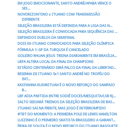
EM JOGO EMOCIONANTE, SANTO ANDRÉ/APABA VENCE O
SES...
NOVORIZONTINO x ITUANO COM TRANSMISSÃO
DIFERENTE
SELEÇÃO BRASILEIRA ESTÁ DEFINIDA PARA A LIGA DAS N...
SELEÇÃO BRASILEIRA É CONVOCADA PARA SEQUÊNCIA DAS ...
DEFINIDOS DUELOS DA SEMIFINAL
DOIS EX-ITUANO CONVOCADOS PARA SELEÇÃO OLÍMPICA
FÓRMULA 1: GP DA TURQUIA É CANCELADO
GOLEIRO RHUAN JESUS TREINA DIARIAMENTE EM BRASÍLIA...
UEFA ALTERA LOCAL DA FINAL DA CHAMPIONS
ESTÁDIO CENTENÁRIO SERÁ PALCO DA FINAL DA LIBERTAD...
RESENHA DE ITUANO 5x1 SANTO ANDRÉ NO TROFÉU DO
INT...
KASIYAHNA KUSHKITUAH É O NOVO REFORÇO DO SAMPAIO
B...
LBF ADIA PARTIDA ENTRE SODIÊ DOCES/MESQUITA/LSB RJ...
SALTO SEDIARÁ TREINOS DA SELEÇÃO BRASILEIRA DE BAS...
ITUANO SAI NA FRENTE, MAS JOGO É INTERROMPIDO
#TBT DO MOMENTO: A PRIMEIRA POLE DE LEWIS HAMILTON
LUIZINHO É O PRIMEIRO SKATISTA BRASILEIRO A GARANT...
ÉRIKA DE SOUZA É O NOVO REFORÇO DO ITUANO BASQUETE