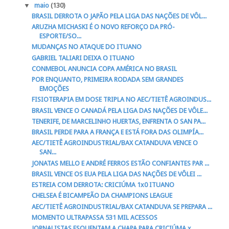
▼
maio
(130)
BRASIL DERROTA O JAPÃO PELA LIGA DAS NAÇÕES DE VÔL...
ARUZHA MICHASKI É O NOVO REFORÇO DA PRÓ-
ESPORTE/SO...
MUDANÇAS NO ATAQUE DO ITUANO
GABRIEL TALIARI DEIXA O ITUANO
CONMEBOL ANUNCIA COPA AMÉRICA NO BRASIL
POR ENQUANTO, PRIMEIRA RODADA SEM GRANDES
EMOÇÕES
FISIOTERAPIA EM DOSE TRIPLA NO AEC/TIETÊ AGROINDUS...
BRASIL VENCE O CANADÁ PELA LIGA DAS NAÇÕES DE VÔLE...
TENERIFE, DE MARCELINHO HUERTAS, ENFRENTA O SAN PA...
BRASIL PERDE PARA A FRANÇA E ESTÁ FORA DAS OLIMPÍA...
AEC/TIETÊ AGROINDUSTRIAL/BAX CATANDUVA VENCE O
SAN...
JONATAS MELLO E ANDRÉ FERROS ESTÃO CONFIANTES PAR ...
BRASIL VENCE OS EUA PELA LIGA DAS NAÇÕES DE VÔLEI ...
ESTREIA COM DERROTA: CRICIÚMA 1x0 ITUANO
CHELSEA É BICAMPEÃO DA CHAMPIONS LEAGUE
AEC/TIETÊ AGROINDUSTRIAL/BAX CATANDUVA SE PREPARA ...
MOMENTO ULTRAPASSA 531 MIL ACESSOS
JORNALISTAS ESQUENTAM A CHAPA PARA CRICIÚMA x