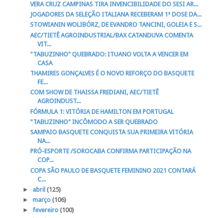
VERA CRUZ CAMPINAS TIRA INVENCIBILIDADE DO SESI AR...
JOGADORES DA SELEÇÃO ITALIANA RECEBERAM 1ª DOSE DA...
STOWIANIN WOLIBÓRZ, DE EVANDRO TANCINI, GOLEIA E S...
AEC/TIETÊ AGROINDUSTRIAL/BAX CATANDUVA COMENTA
VIT...
"TABUZINHO" QUEBRADO: ITUANO VOLTA A VENCER EM
CASA
THAMIRES GONÇALVES É O NOVO REFORÇO DO BASQUETE
FE...
COM SHOW DE THAISSA FREDIANI, AEC/TIETÊ
AGROINDUST...
FÓRMULA 1: VITÓRIA DE HAMILTON EM PORTUGAL
"TABUZINHO" INCÔMODO A SER QUEBRADO
SAMPAIO BASQUETE CONQUISTA SUA PRIMEIRA VITÓRIA
NA...
PRÓ-ESPORTE /SOROCABA CONFIRMA PARTICIPAÇÃO NA
COP...
COPA SÃO PAULO DE BASQUETE FEMININO 2021 CONTARÁ
C...
►
abril
(125)
►
março
(106)
►
fevereiro
(100)