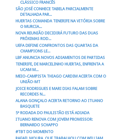
CLÁSSICO FRANCÊS
SÃO JOSÉ CONHECE TABELA PARCIALMENTE
DETALHADA PAR...
HUERTAS COMANDA TENERIFE NA VITÓRIA SOBRE
O MURCIA...
NOVA REUNIÃO DECIDIRÁ FUTURO DAS DUAS
PRÓXIMAS ROD...
UEFA DEFINE CONFRONTOS DAS QUARTAS DA
CHAMPIONS LE...
LBF ANUNCIA NOVOS ADIAMENTOS DE PARTIDAS
TENERIFE, DE MARCELINHO HUERTAS, ENFRENTA A
UCAM M...
MEIO-CAMPISTA THIAGO CARDIM ACERTA COM O
UNIÃO-MT
JOICE RODRIGUES E MARI DIAS FALAM SOBRE
RECORDES N...
ALANA GONÇALO ACERTA RETORNO AO ITUANO
BASQUETE
5ª RODADA DO PAULISTÃO ESTÁ ADIADA
ITUANO RENOVA COM JOVEM PROMISSOR:
BERNARDO SCHAPPO
#TBT DO MOMENTO
RAFAEL MOURA, QUE TRABALHOU COM WILLIAM