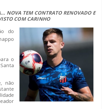
A... NOVA TEM CONTRATO RENOVADO E
VISTO COM CARINHO
ão do
chappo
para o
Santa
e, não
stante
lidade
leador