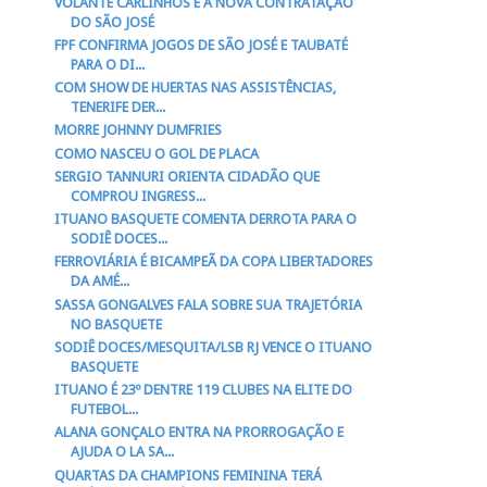
VOLANTE CARLINHOS É A NOVA CONTRATAÇÃO
DO SÃO JOSÉ
FPF CONFIRMA JOGOS DE SÃO JOSÉ E TAUBATÉ
PARA O DI...
COM SHOW DE HUERTAS NAS ASSISTÊNCIAS,
TENERIFE DER...
MORRE JOHNNY DUMFRIES
COMO NASCEU O GOL DE PLACA
SERGIO TANNURI ORIENTA CIDADÃO QUE
COMPROU INGRESS...
ITUANO BASQUETE COMENTA DERROTA PARA O
SODIÊ DOCES...
FERROVIÁRIA É BICAMPEÃ DA COPA LIBERTADORES
DA AMÉ...
SASSA GONGALVES FALA SOBRE SUA TRAJETÓRIA
NO BASQUETE
SODIÊ DOCES/MESQUITA/LSB RJ VENCE O ITUANO
BASQUETE
ITUANO É 23º DENTRE 119 CLUBES NA ELITE DO
FUTEBOL...
ALANA GONÇALO ENTRA NA PRORROGAÇÃO E
AJUDA O LA SA...
QUARTAS DA CHAMPIONS FEMININA TERÁ