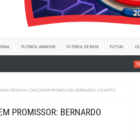
IONAL
FUTEBOL AMADOR
FUTEBOL DE BASE
FUTSAL
OU
SÉRIE B
VINÍCIUS BER
TUANO RENOVA COM JOVEM PROMISSOR: BERNARDO SCHAPPO
EM PROMISSOR: BERNARDO