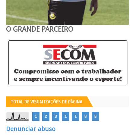
O GRANDE PARCEIRO
TOTAL DE VISUALIZAÇÕES DE PÁGINA
1
2
3
1
1
8
8
Denunciar abuso