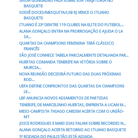
SASSA GONGALVES FALA SOBRE SUA TRAJETÓRIA NO
BASQUETE
SODIÊ DOCES/MESQUITA/LSB RJ VENCE O ITUANO
BASQUETE
ITUANO É 23º DENTRE 119 CLUBES NA ELITE DO FUTEBOL...
ALANA GONÇALO ENTRA NA PRORROGAÇÃO E AJUDA O LA
SA...
QUARTAS DA CHAMPIONS FEMININA TERÁ CLÁSSICO
FRANCÊS
SÃO JOSÉ CONHECE TABELA PARCIALMENTE DETALHADA PAR...
HUERTAS COMANDA TENERIFE NA VITÓRIA SOBRE O
MURCIA...
NOVA REUNIÃO DECIDIRÁ FUTURO DAS DUAS PRÓXIMAS
ROD...
UEFA DEFINE CONFRONTOS DAS QUARTAS DA CHAMPIONS
LE...
LBF ANUNCIA NOVOS ADIAMENTOS DE PARTIDAS
TENERIFE, DE MARCELINHO HUERTAS, ENFRENTA A UCAM M...
MEIO-CAMPISTA THIAGO CARDIM ACERTA COM O UNIÃO-
MT
JOICE RODRIGUES E MARI DIAS FALAM SOBRE RECORDES N...
ALANA GONÇALO ACERTA RETORNO AO ITUANO BASQUETE
5ª RODADA DO PAULISTÃO ESTÁ ADIADA