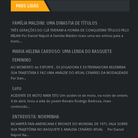
MAIS LIDAS
FAMÍLIA MALDINI: UMA DINASTIA DE TÍTULOS
TRÊS GERAÇÕES DO CLÃ TIVERAM A HONRA DE CONQUISTAR TÍTULOS PELO
MILAN Por Daniel Nápoli A Família Maldini mais uma vez entrou para a
histó...
MARIA HELENA CARDOSO: UMA LENDA DO BASQUETE
FEMININO
AO MOMENTO do ESPORTE , EX-JOGADORA E EX-TREINADORA RELEMBRA
SUA TRAJETÓRIA E FAZ UMA ANÁLISE DO ATUAL CENÁRIO DA MODALIDADE
Por Dan...
Luto
ACIDENTE DE MOTO MATA TITO Um aciden te de moto, na noite de ontem,
4 de abril, tirou a vida do jovem Renato Rodrigo Barboza, mais
conhecido...
ENTREVISTA: NORMINHA
BICAMPEÃ PAN-AMERICANA E BRONZE DO MUNDIAL DE 1971, FALA SOBRE
SUA TRAJETÓRIA NO BASQUETE E ANALISA CENÁRIO ATUAL Por Daniel
Nápoli Na...