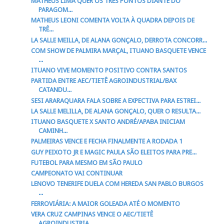
MATHEUS LIMA QUER OS TRÊS PONTOS DIANTE DO
PARAGOM...
MATHEUS LEONI COMENTA VOLTA À QUADRA DEPOIS DE
TRÊ...
LA SALLE MEILLA, DE ALANA GONÇALO, DERROTA CONCORR...
COM SHOW DE PALMIRA MARÇAL, ITUANO BASQUETE VENCE
...
ITUANO VIVE MOMENTO POSITIVO CONTRA SANTOS
PARTIDA ENTRE AEC/TIETÊ AGROINDUSTRIAL/BAX
CATANDU...
SESI ARARAQUARA FALA SOBRE A EXPECTIVA PARA ESTREI...
LA SALLE MELILLA, DE ALANA GONÇALO, QUER O RESULTA...
ITUANO BASQUETE X SANTO ANDRÉ/APABA INICIAM
CAMINH...
PALMEIRAS VENCE E FECHA FINALMENTE A RODADA 1
GUY PEIXOTO JR E MAGIC PAULA SÃO ELEITOS PARA PRE...
FUTEBOL PARA MESMO EM SÃO PAULO
CAMPEONATO VAI CONTINUAR
LENOVO TENERIFE DUELA COM HEREDA SAN PABLO BURGOS
...
FERROVIÁRIA: A MAIOR GOLEADA ATÉ O MOMENTO
VERA CRUZ CAMPINAS VENCE O AEC/TIETÊ
AGROINDUSTRIA...