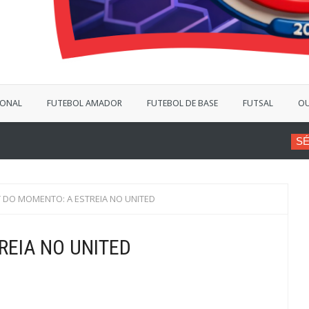
IONAL
FUTEBOL AMADOR
FUTEBOL DE BASE
FUTSAL
OU
SÉRIE B
VINÍCIUS BE
 DO MOMENTO: A ESTREIA NO UNITED
REIA NO UNITED