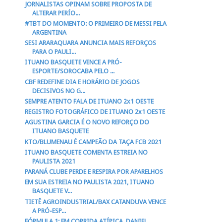
JORNALISTAS OPINAM SOBRE PROPOSTA DE
ALTERAR PERÍO...
#TBT DO MOMENTO: O PRIMEIRO DE MESSI PELA
ARGENTINA
SESI ARARAQUARA ANUNCIA MAIS REFORÇOS
PARA O PAULI...
ITUANO BASQUETE VENCE A PRÓ-
ESPORTE/SOROCABA PELO ...
CBF REDEFINE DIA E HORÁRIO DE JOGOS
DECISIVOS NO G...
SEMPRE ATENTO FALA DE ITUANO 2x1 OESTE
REGISTRO FOTOGRÁFICO DE ITUANO 2x1 OESTE
AGUSTINA GARCIA É O NOVO REFORÇO DO
ITUANO BASQUETE
KTO/BLUMENAU É CAMPEÃO DA TAÇA FCB 2021
ITUANO BASQUETE COMENTA ESTREIA NO
PAULISTA 2021
PARANÁ CLUBE PERDE E RESPIRA POR APARELHOS
EM SUA ESTREIA NO PAULISTA 2021, ITUANO
BASQUETE V...
TIETÊ AGROINDUSTRIAL/BAX CATANDUVA VENCE
A PRÓ-ESP...
FÓRMULA 1: EM CORRIDA ATÍPICA, DANIEL