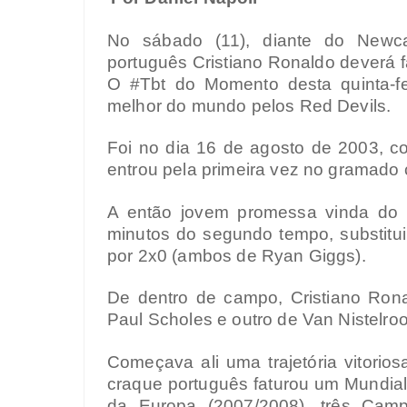
No sábado (11), diante do Newca
português Cristiano Ronaldo deverá f
O #Tbt do Momento desta quinta-fei
melhor do mundo pelos Red Devils.
Foi no dia 16 de agosto de 2003, co
entrou pela primeira vez no gramado
A então jovem promessa vinda do 
minutos do segundo tempo, substitu
por 2x0 (ambos de Ryan Giggs).
De dentro de campo, Cristiano Rona
Paul Scholes e outro de Van Nistelro
Começava ali uma trajetória vitorio
craque português faturou um Mundia
da Europa (2007/2008), três Camp