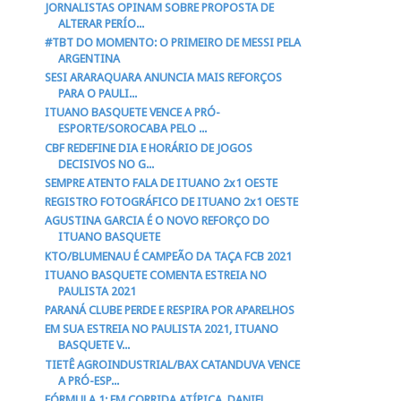
JORNALISTAS OPINAM SOBRE PROPOSTA DE
ALTERAR PERÍO...
#TBT DO MOMENTO: O PRIMEIRO DE MESSI PELA
ARGENTINA
SESI ARARAQUARA ANUNCIA MAIS REFORÇOS
PARA O PAULI...
ITUANO BASQUETE VENCE A PRÓ-
ESPORTE/SOROCABA PELO ...
CBF REDEFINE DIA E HORÁRIO DE JOGOS
DECISIVOS NO G...
SEMPRE ATENTO FALA DE ITUANO 2x1 OESTE
REGISTRO FOTOGRÁFICO DE ITUANO 2x1 OESTE
AGUSTINA GARCIA É O NOVO REFORÇO DO
ITUANO BASQUETE
KTO/BLUMENAU É CAMPEÃO DA TAÇA FCB 2021
ITUANO BASQUETE COMENTA ESTREIA NO
PAULISTA 2021
PARANÁ CLUBE PERDE E RESPIRA POR APARELHOS
EM SUA ESTREIA NO PAULISTA 2021, ITUANO
BASQUETE V...
TIETÊ AGROINDUSTRIAL/BAX CATANDUVA VENCE
A PRÓ-ESP...
FÓRMULA 1: EM CORRIDA ATÍPICA, DANIEL