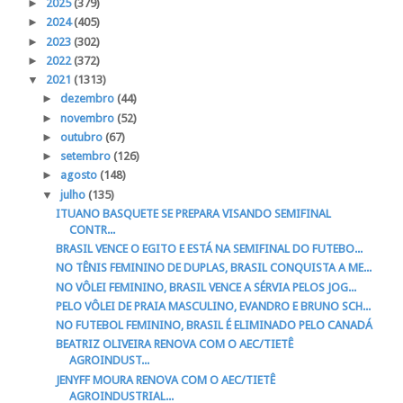
►
2025
(379)
►
2024
(405)
►
2023
(302)
►
2022
(372)
▼
2021
(1313)
►
dezembro
(44)
►
novembro
(52)
►
outubro
(67)
►
setembro
(126)
►
agosto
(148)
▼
julho
(135)
ITUANO BASQUETE SE PREPARA VISANDO SEMIFINAL
CONTR...
BRASIL VENCE O EGITO E ESTÁ NA SEMIFINAL DO FUTEBO...
NO TÊNIS FEMININO DE DUPLAS, BRASIL CONQUISTA A ME...
NO VÔLEI FEMININO, BRASIL VENCE A SÉRVIA PELOS JOG...
PELO VÔLEI DE PRAIA MASCULINO, EVANDRO E BRUNO SCH...
NO FUTEBOL FEMININO, BRASIL É ELIMINADO PELO CANADÁ
BEATRIZ OLIVEIRA RENOVA COM O AEC/TIETÊ
AGROINDUST...
JENYFF MOURA RENOVA COM O AEC/TIETÊ
AGROINDUSTRIAL...