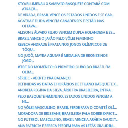
KTO/BLUMENAU X SAMPAIO BASQUETE CONTARÁ COM
ATRAÇÃ...
DE VIRADA, BRASIL VENCE OS ESTADOS UNIDOS E SE GAR...
ÁGATHA E DUDA VENCEM CANADENSES E ESTÃO NAS
OITAVA...
ALISON E ÁLVARO FILHO VENCEM DUPLA HOLANDESA E ES...
BRASIL VENCE O JAPÃO PELO VÔLEI FEMININO
REBECA ANDRADE É PRATA NOS JOGOS OLÍMPICOS DE
TÓQU...
NO JUDÔ, MAYRA AGUIAR É MEDALHA DE BRONZE NOS
JOGO...
#TBT DO MOMENTO: O PRIMEIRO OURO DO BRASIL EM
OLIM...
SÉRIE C - ABERTO PRA BALANÇO
DEFINIDAS AS DATAS E HORÁRIOS DE ITUANO BASQUETE X...
ANDREIA REGINA DA SILVA, ÁRBITRA BRASILEIRA, ENTRA...
PELO BASQUETE FEMININO, ESTADOS UNIDOS VENCEM A
NI...
NO VÔLEI MASCULINO, BRASIL PERDE PARA O COMITÊ OLÍ...
MORADORA DE BRISBANE, BRASILEIRA FALA SOBRE EXPECT...
NO FUTEBOL MASCULINO, BRASIL VENCE A ARÁBIA SAUDIT...
ANA PATRICIA E REBECA PERDEM PARA AS LETÃS GRAUDIN...