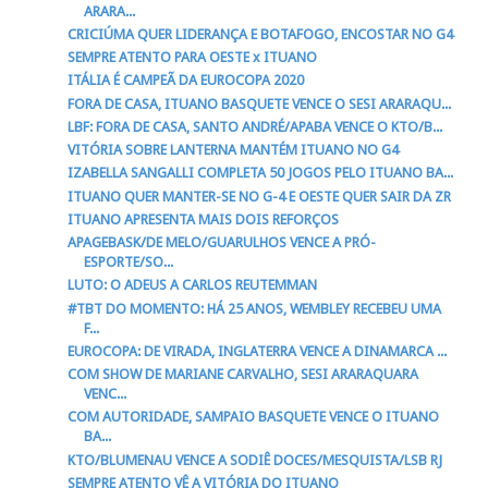
ARARA...
CRICIÚMA QUER LIDERANÇA E BOTAFOGO, ENCOSTAR NO G4
SEMPRE ATENTO PARA OESTE x ITUANO
ITÁLIA É CAMPEÃ DA EUROCOPA 2020
FORA DE CASA, ITUANO BASQUETE VENCE O SESI ARARAQU...
LBF: FORA DE CASA, SANTO ANDRÉ/APABA VENCE O KTO/B...
VITÓRIA SOBRE LANTERNA MANTÉM ITUANO NO G4
IZABELLA SANGALLI COMPLETA 50 JOGOS PELO ITUANO BA...
ITUANO QUER MANTER-SE NO G-4 E OESTE QUER SAIR DA ZR
ITUANO APRESENTA MAIS DOIS REFORÇOS
APAGEBASK/DE MELO/GUARULHOS VENCE A PRÓ-
ESPORTE/SO...
LUTO: O ADEUS A CARLOS REUTEMMAN
#TBT DO MOMENTO: HÁ 25 ANOS, WEMBLEY RECEBEU UMA
F...
EUROCOPA: DE VIRADA, INGLATERRA VENCE A DINAMARCA ...
COM SHOW DE MARIANE CARVALHO, SESI ARARAQUARA
VENC...
COM AUTORIDADE, SAMPAIO BASQUETE VENCE O ITUANO
BA...
KTO/BLUMENAU VENCE A SODIÊ DOCES/MESQUISTA/LSB RJ
SEMPRE ATENTO VÊ A VITÓRIA DO ITUANO