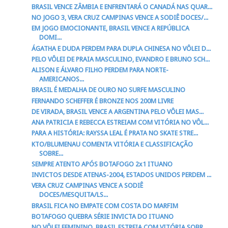
BRASIL VENCE ZÂMBIA E ENFRENTARÁ O CANADÁ NAS QUAR...
NO JOGO 3, VERA CRUZ CAMPINAS VENCE A SODIÊ DOCES/...
EM JOGO EMOCIONANTE, BRASIL VENCE A REPÚBLICA
DOMI...
ÁGATHA E DUDA PERDEM PARA DUPLA CHINESA NO VÔLEI D...
PELO VÔLEI DE PRAIA MASCULINO, EVANDRO E BRUNO SCH...
ALISON E ÁLVARO FILHO PERDEM PARA NORTE-
AMERICANOS...
BRASIL É MEDALHA DE OURO NO SURFE MASCULINO
FERNANDO SCHEFFER É BRONZE NOS 200M LIVRE
DE VIRADA, BRASIL VENCE A ARGENTINA PELO VÔLEI MAS...
ANA PATRICIA E REBECCA ESTREIAM COM VITÓRIA NO VÔL...
PARA A HISTÓRIA: RAYSSA LEAL É PRATA NO SKATE STRE...
KTO/BLUMENAU COMENTA VITÓRIA E CLASSIFICAÇÃO
SOBRE...
SEMPRE ATENTO APÓS BOTAFOGO 2x1 ITUANO
INVICTOS DESDE ATENAS-2004, ESTADOS UNIDOS PERDEM ...
VERA CRUZ CAMPINAS VENCE A SODIÊ
DOCES/MESQUITA/LS...
BRASIL FICA NO EMPATE COM COSTA DO MARFIM
BOTAFOGO QUEBRA SÉRIE INVICTA DO ITUANO
NO VÔLEI FEMININO, BRASIL ESTREIA COM VITÓRIA SOBR...