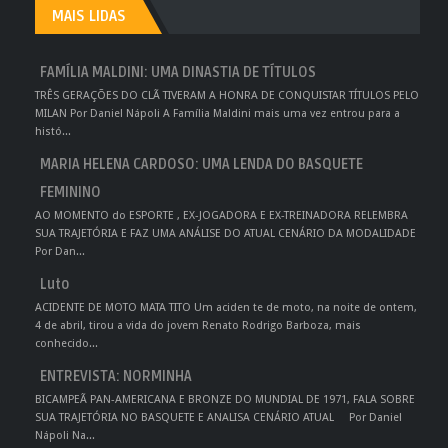
MAIS LIDAS
FAMÍLIA MALDINI: UMA DINASTIA DE TÍTULOS
TRÊS GERAÇÕES DO CLÃ TIVERAM A HONRA DE CONQUISTAR TÍTULOS PELO
MILAN Por Daniel Nápoli A Família Maldini mais uma vez entrou para a
histó...
MARIA HELENA CARDOSO: UMA LENDA DO BASQUETE
FEMININO
AO MOMENTO do ESPORTE , EX-JOGADORA E EX-TREINADORA RELEMBRA
SUA TRAJETÓRIA E FAZ UMA ANÁLISE DO ATUAL CENÁRIO DA MODALIDADE
Por Dan...
Luto
ACIDENTE DE MOTO MATA TITO Um aciden te de moto, na noite de ontem,
4 de abril, tirou a vida do jovem Renato Rodrigo Barboza, mais
conhecido...
ENTREVISTA: NORMINHA
BICAMPEÃ PAN-AMERICANA E BRONZE DO MUNDIAL DE 1971, FALA SOBRE
SUA TRAJETÓRIA NO BASQUETE E ANALISA CENÁRIO ATUAL Por Daniel
Nápoli Na...