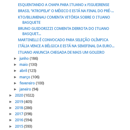
ESQUENTANDO A CHAPA PARA ITUANO x FIGUEIRENSE
BRASIL “ATROPELA” O MÉXICO E ESTÁ NA FINAL DO PRÉ-...
KTO/BLUMENAU COMENTA VITÓRIA SOBRE O ITUANO
BASQUETE
BRUNO GUIDORIZZI COMENTA DERROTA DO ITUANO
BASQUET...
MARTINELLI É CONVOCADO PARA SELEÇÃO OLÍMPICA
ITÁLIA VENCE A BÉLGICA E ESTÁ NA SEMIFINAL DA EURO...
ITUANO ANUNCIA CHEGADA DE MAIS UM GOLEIRO
►
junho
(186)
►
maio
(130)
►
abril
(125)
►
março
(106)
►
fevereiro
(100)
►
janeiro
(94)
►
2020
(1022)
►
2019
(405)
►
2018
(286)
►
2017
(398)
►
2016
(594)
►
2015
(593)