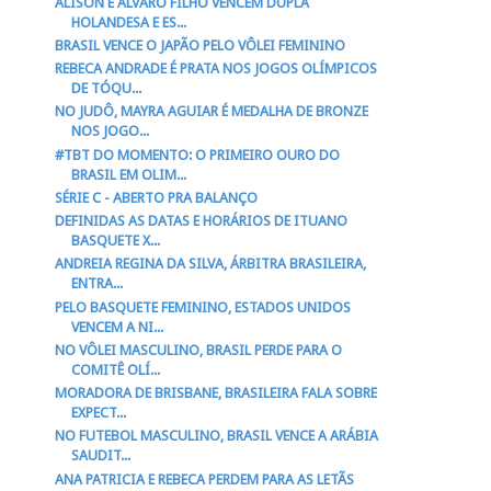
ALISON E ÁLVARO FILHO VENCEM DUPLA
HOLANDESA E ES...
BRASIL VENCE O JAPÃO PELO VÔLEI FEMININO
REBECA ANDRADE É PRATA NOS JOGOS OLÍMPICOS
DE TÓQU...
NO JUDÔ, MAYRA AGUIAR É MEDALHA DE BRONZE
NOS JOGO...
#TBT DO MOMENTO: O PRIMEIRO OURO DO
BRASIL EM OLIM...
SÉRIE C - ABERTO PRA BALANÇO
DEFINIDAS AS DATAS E HORÁRIOS DE ITUANO
BASQUETE X...
ANDREIA REGINA DA SILVA, ÁRBITRA BRASILEIRA,
ENTRA...
PELO BASQUETE FEMININO, ESTADOS UNIDOS
VENCEM A NI...
NO VÔLEI MASCULINO, BRASIL PERDE PARA O
COMITÊ OLÍ...
MORADORA DE BRISBANE, BRASILEIRA FALA SOBRE
EXPECT...
NO FUTEBOL MASCULINO, BRASIL VENCE A ARÁBIA
SAUDIT...
ANA PATRICIA E REBECA PERDEM PARA AS LETÃS