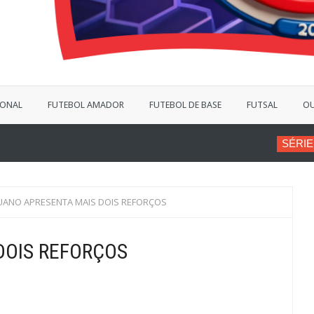
IONAL
FUTEBOL AMADOR
FUTEBOL DE BASE
FUTSAL
OU
SÉRIE B
VINÍCIUS BERGAN
UANO APRESENTA MAIS DOIS REFORÇOS
DOIS REFORÇOS