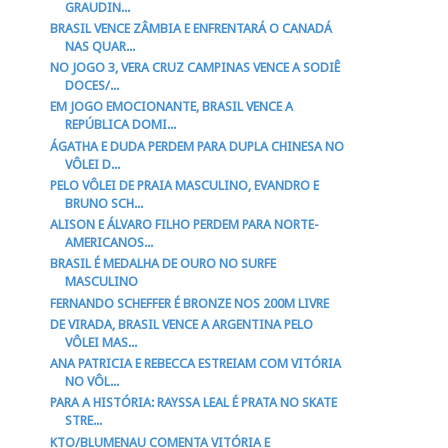
GRAUDIN...
BRASIL VENCE ZÂMBIA E ENFRENTARÁ O CANADÁ
NAS QUAR...
NO JOGO 3, VERA CRUZ CAMPINAS VENCE A SODIÊ
DOCES/...
EM JOGO EMOCIONANTE, BRASIL VENCE A
REPÚBLICA DOMI...
ÁGATHA E DUDA PERDEM PARA DUPLA CHINESA NO
VÔLEI D...
PELO VÔLEI DE PRAIA MASCULINO, EVANDRO E
BRUNO SCH...
ALISON E ÁLVARO FILHO PERDEM PARA NORTE-
AMERICANOS...
BRASIL É MEDALHA DE OURO NO SURFE
MASCULINO
FERNANDO SCHEFFER É BRONZE NOS 200M LIVRE
DE VIRADA, BRASIL VENCE A ARGENTINA PELO
VÔLEI MAS...
ANA PATRICIA E REBECCA ESTREIAM COM VITÓRIA
NO VÔL...
PARA A HISTÓRIA: RAYSSA LEAL É PRATA NO SKATE
STRE...
KTO/BLUMENAU COMENTA VITÓRIA E