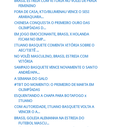
BRASIL ESTREIA COM VITÓRIA NO VÔLEI DE PRAIA
FEMININO
FORA DE CASA, KTO/BLUMENAU VENCE O SESI
ARARAQUARA...
CHINESA CONQUISTA O PRIMEIRO OURO DAS
OLIMPÍADAS D...
EM JOGO EMOCIONANTE, BRASIL X HOLANDA
FICAM NO EMP...
ITUANO BASQUETE COMENTA VITÓRIA SOBRE O
AEC/TIETÊ ...
NO VOLÊI MASCULINO, BRASIL ESTREIA COM
VITÓRIA
SAMPAIO BASQUETE VENCE NOVAMENTE O SANTO
ANDRÉ/APA...
A SEMANA DO GALO
#TBT DO MOMENTO: O PRIMEIRO DE MARTA EM
OLIMPÍADAS
ESQUENTANDO A CHAPA PARA BOTAFOGO x
ITUANO
COM AUTORIDADE, ITUANO BASQUETE VOLTA A
VENCER O A...
BRASIL GOLEIA ALEMANHA NA ESTREIA DO
FUTEBOL MASCU...