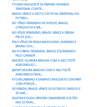
ITUANO BASQUETE SE PREPARA VISANDO
SEMIFINAL CONTR...
BRASIL VENCE O EGITO E ESTÁ NA SEMIFINAL DO
FUTEBO...
NO TÊNIS FEMININO DE DUPLAS, BRASIL
CONQUISTA A ME...
NO VÔLEI FEMININO, BRASIL VENCE A SÉRVIA
PELOS JOG...
PELO VÔLEI DE PRAIA MASCULINO, EVANDRO E
BRUNO SCH...
NO FUTEBOL FEMININO, BRASIL É ELIMINADO
PELO CANADÁ
BEATRIZ OLIVEIRA RENOVA COM O AEC/TIETÊ
AGROINDUST...
JENYFF MOURA RENOVA COM O AEC/TIETÊ
AGROINDUSTRIAL...
KTO/BLUMENAU X SAMPAIO BASQUETE CONTARÁ
COM ATRAÇÃ...
DE VIRADA, BRASIL VENCE OS ESTADOS UNIDOS E
SE GAR...
ÁGATHA E DUDA VENCEM CANADENSES E ESTÃO
NAS OITAVA...