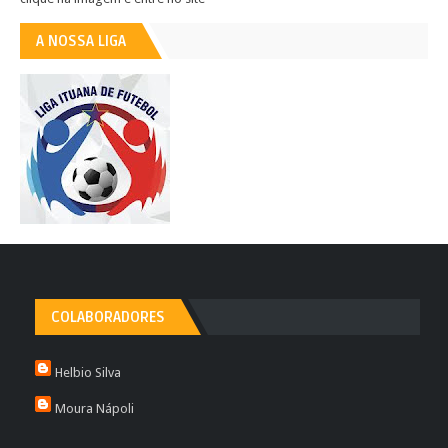
A NOSSA LIGA
COLABORADORES
Helbio Silva
Moura Nápoli