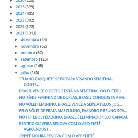
►
2026
(229)
►
2025
(379)
►
2024
(405)
►
2023
(302)
►
2022
(372)
▼
2021
(1313)
►
dezembro
(44)
►
novembro
(52)
►
outubro
(67)
►
setembro
(126)
►
agosto
(148)
▼
julho
(135)
ITUANO BASQUETE SE PREPARA VISANDO SEMIFINAL
CONTR...
BRASIL VENCE O EGITO E ESTÁ NA SEMIFINAL DO FUTEBO...
NO TÊNIS FEMININO DE DUPLAS, BRASIL CONQUISTA A ME...
NO VÔLEI FEMININO, BRASIL VENCE A SÉRVIA PELOS JOG...
PELO VÔLEI DE PRAIA MASCULINO, EVANDRO E BRUNO SCH...
NO FUTEBOL FEMININO, BRASIL É ELIMINADO PELO CANADÁ
BEATRIZ OLIVEIRA RENOVA COM O AEC/TIETÊ
AGROINDUST...
JENYFF MOURA RENOVA COM O AEC/TIETÊ