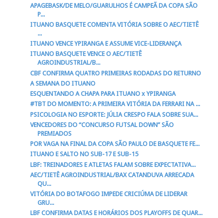
APAGEBASK/DE MELO/GUARULHOS É CAMPEÃ DA COPA SÃO
P...
ITUANO BASQUETE COMENTA VITÓRIA SOBRE O AEC/TIETÊ
...
ITUANO VENCE YPIRANGA E ASSUME VICE-LIDERANÇA
ITUANO BASQUETE VENCE O AEC/TIETÊ
AGROINDUSTRIAL/B...
CBF CONFIRMA QUATRO PRIMEIRAS RODADAS DO RETURNO
A SEMANA DO ITUANO
ESQUENTANDO A CHAPA PARA ITUANO x YPIRANGA
#TBT DO MOMENTO: A PRIMEIRA VITÓRIA DA FERRARI NA ...
PSICOLOGIA NO ESPORTE: JÚLIA CRESPO FALA SOBRE SUA...
VENCEDORES DO “CONCURSO FUTSAL DOWN” SÃO
PREMIADOS
POR VAGA NA FINAL DA COPA SÃO PAULO DE BASQUETE FE...
ITUANO E SALTO NO SUB-17 E SUB-15
LBF: TREINADORES E ATLETAS FALAM SOBRE EXPECTATIVA...
AEC/TIETÊ AGROINDUSTRIAL/BAX CATANDUVA ARRECADA
QU...
VITÓRIA DO BOTAFOGO IMPEDE CRICIÚMA DE LIDERAR
GRU...
LBF CONFIRMA DATAS E HORÁRIOS DOS PLAYOFFS DE QUAR...