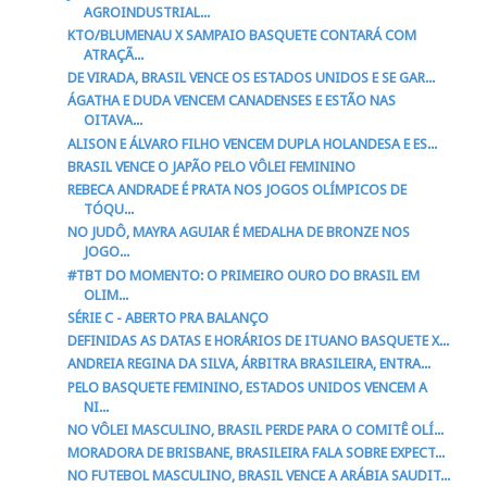
AGROINDUSTRIAL...
KTO/BLUMENAU X SAMPAIO BASQUETE CONTARÁ COM
ATRAÇÃ...
DE VIRADA, BRASIL VENCE OS ESTADOS UNIDOS E SE GAR...
ÁGATHA E DUDA VENCEM CANADENSES E ESTÃO NAS
OITAVA...
ALISON E ÁLVARO FILHO VENCEM DUPLA HOLANDESA E ES...
BRASIL VENCE O JAPÃO PELO VÔLEI FEMININO
REBECA ANDRADE É PRATA NOS JOGOS OLÍMPICOS DE
TÓQU...
NO JUDÔ, MAYRA AGUIAR É MEDALHA DE BRONZE NOS
JOGO...
#TBT DO MOMENTO: O PRIMEIRO OURO DO BRASIL EM
OLIM...
SÉRIE C - ABERTO PRA BALANÇO
DEFINIDAS AS DATAS E HORÁRIOS DE ITUANO BASQUETE X...
ANDREIA REGINA DA SILVA, ÁRBITRA BRASILEIRA, ENTRA...
PELO BASQUETE FEMININO, ESTADOS UNIDOS VENCEM A
NI...
NO VÔLEI MASCULINO, BRASIL PERDE PARA O COMITÊ OLÍ...
MORADORA DE BRISBANE, BRASILEIRA FALA SOBRE EXPECT...
NO FUTEBOL MASCULINO, BRASIL VENCE A ARÁBIA SAUDIT...