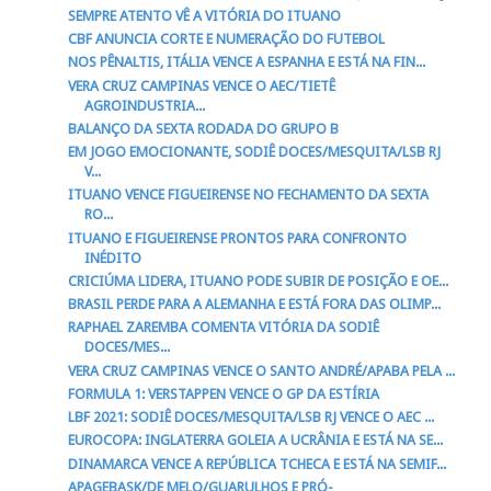
SEMPRE ATENTO VÊ A VITÓRIA DO ITUANO
CBF ANUNCIA CORTE E NUMERAÇÃO DO FUTEBOL
NOS PÊNALTIS, ITÁLIA VENCE A ESPANHA E ESTÁ NA FIN...
VERA CRUZ CAMPINAS VENCE O AEC/TIETÊ
AGROINDUSTRIA...
BALANÇO DA SEXTA RODADA DO GRUPO B
EM JOGO EMOCIONANTE, SODIÊ DOCES/MESQUITA/LSB RJ
V...
ITUANO VENCE FIGUEIRENSE NO FECHAMENTO DA SEXTA
RO...
ITUANO E FIGUEIRENSE PRONTOS PARA CONFRONTO
INÉDITO
CRICIÚMA LIDERA, ITUANO PODE SUBIR DE POSIÇÃO E OE...
BRASIL PERDE PARA A ALEMANHA E ESTÁ FORA DAS OLIMP...
RAPHAEL ZAREMBA COMENTA VITÓRIA DA SODIÊ
DOCES/MES...
VERA CRUZ CAMPINAS VENCE O SANTO ANDRÉ/APABA PELA ...
FORMULA 1: VERSTAPPEN VENCE O GP DA ESTÍRIA
LBF 2021: SODIÊ DOCES/MESQUITA/LSB RJ VENCE O AEC ...
EUROCOPA: INGLATERRA GOLEIA A UCRÂNIA E ESTÁ NA SE...
DINAMARCA VENCE A REPÚBLICA TCHECA E ESTÁ NA SEMIF...
APAGEBASK/DE MELO/GUARULHOS E PRÓ-