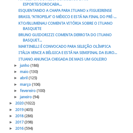
ESPORTE/SOROCABA...
ESQUENTANDO A CHAPA PARA ITUANO x FIGUEIRENSE
BRASIL “ATROPELA” O MÉXICO E ESTÁ NA FINAL DO PRÉ-...
KTO/BLUMENAU COMENTA VITÓRIA SOBRE O ITUANO
BASQUETE
BRUNO GUIDORIZZI COMENTA DERROTA DO ITUANO
BASQUET...
MARTINELLI É CONVOCADO PARA SELEÇÃO OLÍMPICA
ITÁLIA VENCE A BÉLGICA E ESTÁ NA SEMIFINAL DA EURO...
ITUANO ANUNCIA CHEGADA DE MAIS UM GOLEIRO
►
junho
(186)
►
maio
(130)
►
abril
(125)
►
março
(106)
►
fevereiro
(100)
►
janeiro
(94)
►
2020
(1022)
►
2019
(405)
►
2018
(286)
►
2017
(398)
►
2016
(594)