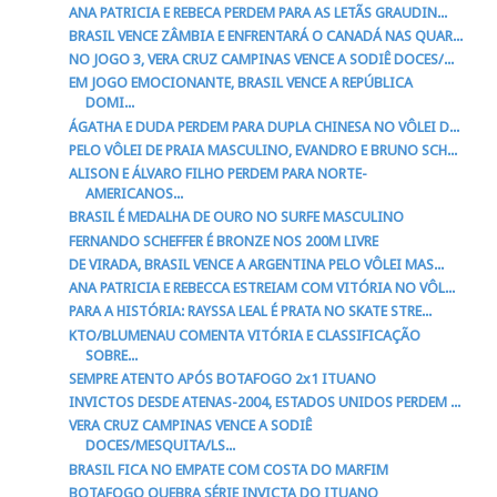
ANA PATRICIA E REBECA PERDEM PARA AS LETÃS GRAUDIN...
BRASIL VENCE ZÂMBIA E ENFRENTARÁ O CANADÁ NAS QUAR...
NO JOGO 3, VERA CRUZ CAMPINAS VENCE A SODIÊ DOCES/...
EM JOGO EMOCIONANTE, BRASIL VENCE A REPÚBLICA
DOMI...
ÁGATHA E DUDA PERDEM PARA DUPLA CHINESA NO VÔLEI D...
PELO VÔLEI DE PRAIA MASCULINO, EVANDRO E BRUNO SCH...
ALISON E ÁLVARO FILHO PERDEM PARA NORTE-
AMERICANOS...
BRASIL É MEDALHA DE OURO NO SURFE MASCULINO
FERNANDO SCHEFFER É BRONZE NOS 200M LIVRE
DE VIRADA, BRASIL VENCE A ARGENTINA PELO VÔLEI MAS...
ANA PATRICIA E REBECCA ESTREIAM COM VITÓRIA NO VÔL...
PARA A HISTÓRIA: RAYSSA LEAL É PRATA NO SKATE STRE...
KTO/BLUMENAU COMENTA VITÓRIA E CLASSIFICAÇÃO
SOBRE...
SEMPRE ATENTO APÓS BOTAFOGO 2x1 ITUANO
INVICTOS DESDE ATENAS-2004, ESTADOS UNIDOS PERDEM ...
VERA CRUZ CAMPINAS VENCE A SODIÊ
DOCES/MESQUITA/LS...
BRASIL FICA NO EMPATE COM COSTA DO MARFIM
BOTAFOGO QUEBRA SÉRIE INVICTA DO ITUANO