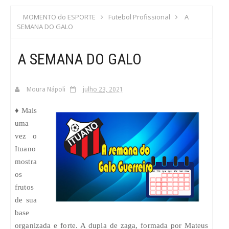
S
MOMENTO do ESPORTE
Futebol Profissional
A
SEMANA DO GALO
C
A SEMANA DO GALO
A
Moura Nápoli
julho 23, 2021
♦ Mais
uma
vez o
Ituano
mostra
os
frutos
de sua
base
organizada e forte. A dupla de zaga, formada por Mateus