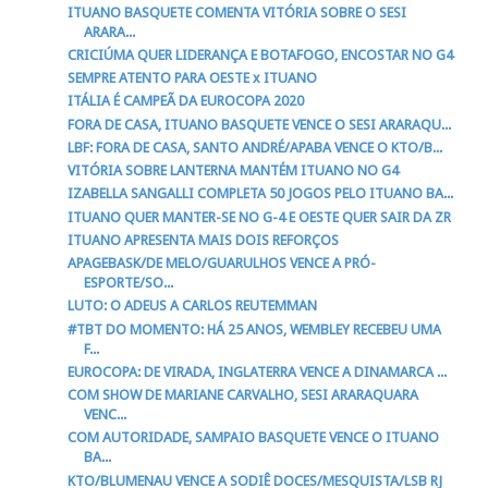
ITUANO BASQUETE COMENTA VITÓRIA SOBRE O SESI
ARARA...
CRICIÚMA QUER LIDERANÇA E BOTAFOGO, ENCOSTAR NO G4
SEMPRE ATENTO PARA OESTE x ITUANO
ITÁLIA É CAMPEÃ DA EUROCOPA 2020
FORA DE CASA, ITUANO BASQUETE VENCE O SESI ARARAQU...
LBF: FORA DE CASA, SANTO ANDRÉ/APABA VENCE O KTO/B...
VITÓRIA SOBRE LANTERNA MANTÉM ITUANO NO G4
IZABELLA SANGALLI COMPLETA 50 JOGOS PELO ITUANO BA...
ITUANO QUER MANTER-SE NO G-4 E OESTE QUER SAIR DA ZR
ITUANO APRESENTA MAIS DOIS REFORÇOS
APAGEBASK/DE MELO/GUARULHOS VENCE A PRÓ-
ESPORTE/SO...
LUTO: O ADEUS A CARLOS REUTEMMAN
#TBT DO MOMENTO: HÁ 25 ANOS, WEMBLEY RECEBEU UMA
F...
EUROCOPA: DE VIRADA, INGLATERRA VENCE A DINAMARCA ...
COM SHOW DE MARIANE CARVALHO, SESI ARARAQUARA
VENC...
COM AUTORIDADE, SAMPAIO BASQUETE VENCE O ITUANO
BA...
KTO/BLUMENAU VENCE A SODIÊ DOCES/MESQUISTA/LSB RJ