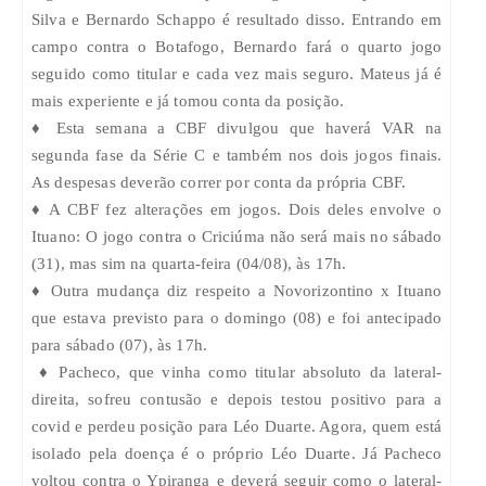
Silva e Bernardo Schappo é resultado disso. Entrando em
campo contra o Botafogo, Bernardo fará o quarto jogo
seguido como titular e cada vez mais seguro. Mateus já é
mais experiente e já tomou conta da posição.
♦ Esta semana a CBF divulgou que haverá VAR na
segunda fase da Série C e também nos dois jogos finais.
As despesas deverão correr por conta da própria CBF.
♦ A CBF fez alterações em jogos. Dois deles envolve o
Ituano: O jogo contra o Criciúma não será mais no sábado
(31), mas sim na quarta-feira (04/08), às 17h.
♦ Outra mudança diz respeito a Novorizontino x Ituano
que estava previsto para o domingo (08) e foi antecipado
para sábado (07), às 17h.
♦ Pacheco, que vinha como titular absoluto da lateral-
direita, sofreu contusão e depois testou positivo para a
covid e perdeu posição para Léo Duarte. Agora, quem está
isolado pela doença é o próprio Léo Duarte. Já Pacheco
voltou contra o Ypiranga e deverá seguir como o lateral-