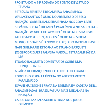
PROJETANDO A 14ª RODADA DO PONTO DE VISTA DO
ITUANO
PETRÚCIO FERREIRA É BICAMPEÃO PARALÍMPICO
WALLACE SANTOS É OURO NO ARREMESSO DE PESO
NATAÇÃO: GABRIEL BANDEIRA É PRATA NOS 200M LIVRE
SILVÂNIA COSTA É BICAMPEÃ PARALÍMPICA NO SALTO EM ...
NATAÇÃO: WENDELL BELARMINO É OURO NOS 50M LIVRE
ATLETISMO: YELTSIN JACQUES É OURO NOS 5.000M
MONIQUE SOARES É O NOVO REFORÇO DO IMORTAL BASKET
GABI GUIMARÃES RETORNA AO ITUANO BASQUETE
JOICE RODRIGUES E PALMIRA MARÇAL: TETRACAMPEÃS DA
LBF
ITUANO BASQUETE: COMENTÁRIOS SOBRE UMA
CONQUISTA H...
A SAÍDA DE BRANQUINHO E O ELENCO DO ITUANO
RODOLPHO RISKALLA É PRATA NO ADESTRAMENTO
PARALÍMPICO
JOVANE GUISSONE É PRATA NA ESGRIMA EM CADEIRA DE R...
PARALIMPÍADAS: BRASIL FATURA MAIS MEDALHAS NA
NATAÇÃO
CAROL GATTAZ FALA SOBRE A PRATA NOS JOGOS
OLÍMPICO...