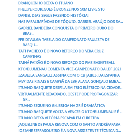
BRANQUINHO DEIXA O ITUANO
PHELIPE RODRIGUES É BRONZE NOS 50M LIVRE S10
DANIEL DIAS SEGUE FAZENDO HISTÓRIA!
NAS PARALIMPÍADAS DE TÓQUIO, GABRIEL ARAÚJO DOS SA...
GABRIEL BANDEIRA CONQUISTA O PRIMEIRO OURO DO
BRAS...
FPB DIVULGA TABELA DO CAMPEONATO PAULISTA DE
BASQU...
TATI PACHECO É O NOVO REFORÇO DO VERA CRUZ
CAMPINAS
TAINÁ PAIXÃO É O NOVO REFORÇO DO PMS BASKETBALL
KTO/BLUMENAU COMENTA VICE-CAMPEONATO DA LBF 2021
IZABELLA SANGALLI ASSINA COM O CB JAIRIS, DA ESPANHA
MVP DAS FINAIS E CAMPEÃ DA LBF, ALANA GONÇALO EMBA...
ITUANO BASQUETE DESFILA EM TRIO ELÉTRICO NA CIDADE...
VIRTUALMENTE REBAIXADO, OESTE PODE PROTAGONIZAR
GR...
ITUANO SEGUE NO G4. BRIGA NA ZR É DRAMÁTICA
ITUANO BASQUETE VOLTA A VENCER O KTO/BLUMENAU E É ...
ITUANO DEIXA VITÓRIA ESCAPAR EM CURITIBA
JAQUELINE DE PAULA RENOVA COM O SANTO ANDRÉ/APABA
JOSIANE SERRASQUEIRO É A NOVA ASSISTENTE TÉCNICA D...