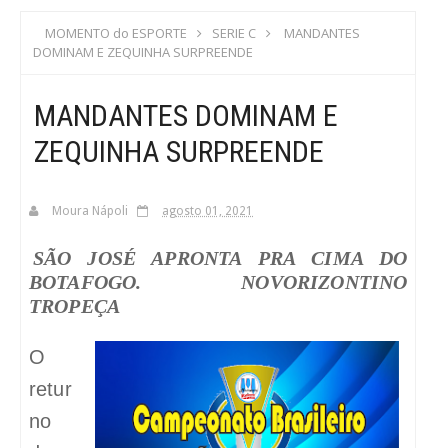
S
MOMENTO do ESPORTE
SERIE C
MANDANTES
DOMINAM E ZEQUINHA SURPREENDE
C
MANDANTES DOMINAM E
A
ZEQUINHA SURPREENDE
Moura Nápoli
agosto 01, 2021
SÃO JOSÉ APRONTA PRA CIMA DO
BOTAFOGO. NOVORIZONTINO
TROPEÇA
O
retur
no