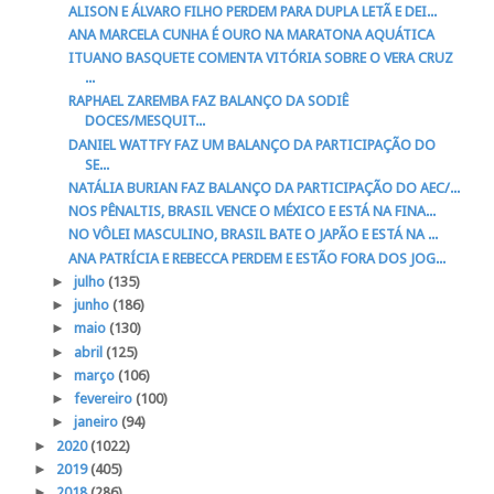
ALISON E ÁLVARO FILHO PERDEM PARA DUPLA LETÃ E DEI...
ANA MARCELA CUNHA É OURO NA MARATONA AQUÁTICA
ITUANO BASQUETE COMENTA VITÓRIA SOBRE O VERA CRUZ
...
RAPHAEL ZAREMBA FAZ BALANÇO DA SODIÊ
DOCES/MESQUIT...
DANIEL WATTFY FAZ UM BALANÇO DA PARTICIPAÇÃO DO
SE...
NATÁLIA BURIAN FAZ BALANÇO DA PARTICIPAÇÃO DO AEC/...
NOS PÊNALTIS, BRASIL VENCE O MÉXICO E ESTÁ NA FINA...
NO VÔLEI MASCULINO, BRASIL BATE O JAPÃO E ESTÁ NA ...
ANA PATRÍCIA E REBECCA PERDEM E ESTÃO FORA DOS JOG...
►
julho
(135)
►
junho
(186)
►
maio
(130)
►
abril
(125)
►
março
(106)
►
fevereiro
(100)
►
janeiro
(94)
►
2020
(1022)
►
2019
(405)
►
2018
(286)