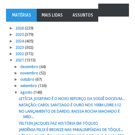
MATÉRIAS
MAIS LIDAS
ASSUNTOS
►
2026
(229)
►
2025
(379)
►
2024
(405)
►
2023
(302)
►
2022
(372)
▼
2021
(1313)
►
dezembro
(44)
►
novembro
(52)
►
outubro
(67)
►
setembro
(126)
▼
agosto
(148)
LETÍCIA JOSEFINO É O NOVO REFORÇO DA SODIÊ DOCES/M...
NATAÇÃO: CAROL SANTIAGO É OURO NOS 100M LIVRE S12
NO LANÇAMENTO DE DARDO, RAISSA ROCHA MACHADO É
MED...
YELTSIN JACQUES FAZ HISTÓRIA EM TÓQUIO
JARDÊNIA FELIX É BRONZE NAS PARALIMPÍADAS DE TÓQUI...