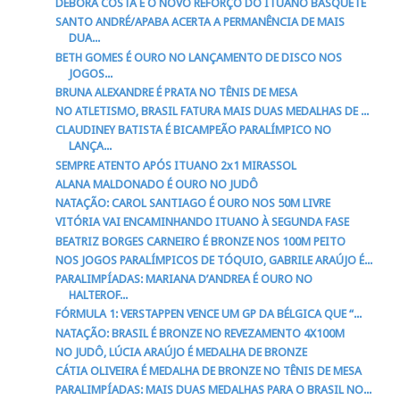
DÉBORA COSTA É O NOVO REFORÇO DO ITUANO BASQUETE
SANTO ANDRÉ/APABA ACERTA A PERMANÊNCIA DE MAIS
DUA...
BETH GOMES É OURO NO LANÇAMENTO DE DISCO NOS
JOGOS...
BRUNA ALEXANDRE É PRATA NO TÊNIS DE MESA
NO ATLETISMO, BRASIL FATURA MAIS DUAS MEDALHAS DE ...
CLAUDINEY BATISTA É BICAMPEÃO PARALÍMPICO NO
LANÇA...
SEMPRE ATENTO APÓS ITUANO 2x1 MIRASSOL
ALANA MALDONADO É OURO NO JUDÔ
NATAÇÃO: CAROL SANTIAGO É OURO NOS 50M LIVRE
VITÓRIA VAI ENCAMINHANDO ITUANO À SEGUNDA FASE
BEATRIZ BORGES CARNEIRO É BRONZE NOS 100M PEITO
NOS JOGOS PARALÍMPICOS DE TÓQUIO, GABRILE ARAÚJO É...
PARALIMPÍADAS: MARIANA D’ANDREA É OURO NO
HALTEROF...
FÓRMULA 1: VERSTAPPEN VENCE UM GP DA BÉLGICA QUE “...
NATAÇÃO: BRASIL É BRONZE NO REVEZAMENTO 4X100M
NO JUDÔ, LÚCIA ARAÚJO É MEDALHA DE BRONZE
CÁTIA OLIVEIRA É MEDALHA DE BRONZE NO TÊNIS DE MESA
PARALIMPÍADAS: MAIS DUAS MEDALHAS PARA O BRASIL NO...