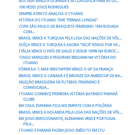
ÁUSTRIA VENCE A UCRÂNIA E SE CLASSIFICA PARA AS OI...
100 VEZES JOICE RODRIGUES
SEMPRE ATENTO ANALISA O ITUANO
VITÓRIA DO ITUANO TEVE "PERNAS LONGAS"
COPA SÃO PAULO DE BASQUETE FEMININO TEM RODADA
COM...
BRASIL VENCE A TURQUIA PELA LIGA DAS NAÇÕES DE VÔL...
SUÍÇA VENCE A TURQUIA E AGORA “SECA” RIVAIS POR VA...
ITÁLIA VENCE O PAÍS DE GALES E SEGUE 100% NA EUROC...
TIAGO MARQUES E PEGORARI BRILHAM NA VITÓRIA DO
ITUANO
FÓRMULA 1: MAX VERSTAPPEN VENCE O GP DA FRANÇA
BRASIL VENCE O CANADÁ E É BRONZE DA AMERICUP DE BA...
SELEÇÃO BRASILEIRA DE FUTEBOL FEMININO É
CONVOCADA...
ITUANO CONHECE PRIMEIRA VITÓRIA BATENDO PARANÁ
CLUBE
EM CASA, ESPANHA FICA NO EMPATE COM A POLÔNIA
BRASIL VENCE A HOLANDA PELA LIGA DAS NAÇÕES DE VÔL...
EM JOGO EMOCIONANTE, ALEMANHA VENCE PORTUGAL
PELA...
ITUANO E PARANÁ FAZEM JOGO INÉDITO EM ITU