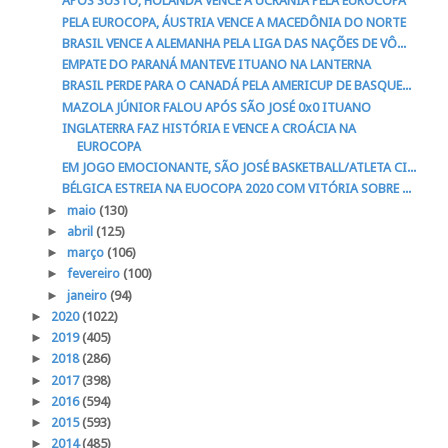
APÓS SUSTO, HOLANDA VENCE A UCRÂNIA PELA EUROCOPA
PELA EUROCOPA, ÁUSTRIA VENCE A MACEDÔNIA DO NORTE
BRASIL VENCE A ALEMANHA PELA LIGA DAS NAÇÕES DE VÔ...
EMPATE DO PARANÁ MANTEVE ITUANO NA LANTERNA
BRASIL PERDE PARA O CANADÁ PELA AMERICUP DE BASQUE...
MAZOLA JÚNIOR FALOU APÓS SÃO JOSÉ 0x0 ITUANO
INGLATERRA FAZ HISTÓRIA E VENCE A CROÁCIA NA
EUROCOPA
EM JOGO EMOCIONANTE, SÃO JOSÉ BASKETBALL/ATLETA CI...
BÉLGICA ESTREIA NA EUOCOPA 2020 COM VITÓRIA SOBRE ...
►
maio
(130)
►
abril
(125)
►
março
(106)
►
fevereiro
(100)
►
janeiro
(94)
►
2020
(1022)
►
2019
(405)
►
2018
(286)
►
2017
(398)
►
2016
(594)
►
2015
(593)
►
2014
(485)