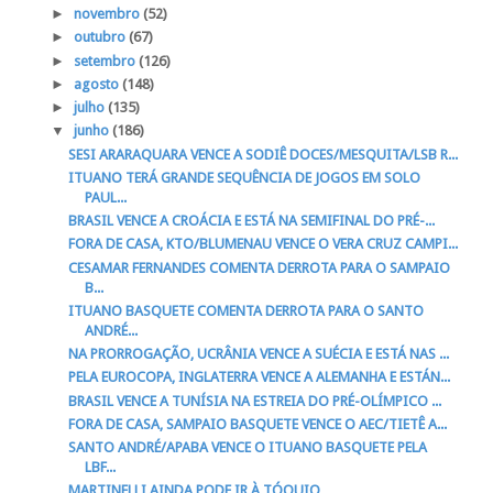
►
novembro
(52)
►
outubro
(67)
►
setembro
(126)
►
agosto
(148)
►
julho
(135)
▼
junho
(186)
SESI ARARAQUARA VENCE A SODIÊ DOCES/MESQUITA/LSB R...
ITUANO TERÁ GRANDE SEQUÊNCIA DE JOGOS EM SOLO
PAUL...
BRASIL VENCE A CROÁCIA E ESTÁ NA SEMIFINAL DO PRÉ-...
FORA DE CASA, KTO/BLUMENAU VENCE O VERA CRUZ CAMPI...
CESAMAR FERNANDES COMENTA DERROTA PARA O SAMPAIO
B...
ITUANO BASQUETE COMENTA DERROTA PARA O SANTO
ANDRÉ...
NA PRORROGAÇÃO, UCRÂNIA VENCE A SUÉCIA E ESTÁ NAS ...
PELA EUROCOPA, INGLATERRA VENCE A ALEMANHA E ESTÁN...
BRASIL VENCE A TUNÍSIA NA ESTREIA DO PRÉ-OLÍMPICO ...
FORA DE CASA, SAMPAIO BASQUETE VENCE O AEC/TIETÊ A...
SANTO ANDRÉ/APABA VENCE O ITUANO BASQUETE PELA
LBF...
MARTINELLI AINDA PODE IR À TÓQUIO