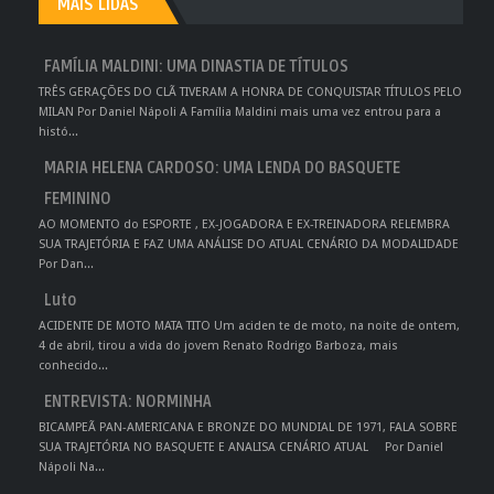
MAIS LIDAS
FAMÍLIA MALDINI: UMA DINASTIA DE TÍTULOS
TRÊS GERAÇÕES DO CLÃ TIVERAM A HONRA DE CONQUISTAR TÍTULOS PELO
MILAN Por Daniel Nápoli A Família Maldini mais uma vez entrou para a
histó...
MARIA HELENA CARDOSO: UMA LENDA DO BASQUETE
FEMININO
AO MOMENTO do ESPORTE , EX-JOGADORA E EX-TREINADORA RELEMBRA
SUA TRAJETÓRIA E FAZ UMA ANÁLISE DO ATUAL CENÁRIO DA MODALIDADE
Por Dan...
Luto
ACIDENTE DE MOTO MATA TITO Um aciden te de moto, na noite de ontem,
4 de abril, tirou a vida do jovem Renato Rodrigo Barboza, mais
conhecido...
ENTREVISTA: NORMINHA
BICAMPEÃ PAN-AMERICANA E BRONZE DO MUNDIAL DE 1971, FALA SOBRE
SUA TRAJETÓRIA NO BASQUETE E ANALISA CENÁRIO ATUAL Por Daniel
Nápoli Na...