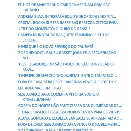
FILHOS DE MARCELINHO CARIOCA ASSINAM COM SÃO
CAETANO
ANDREIA SILVA INTEGRARÁ EQUIPE DE OFICIAIS NO ‘FIN...
CRISTAL ROCHA SUPERA BARREIRAS E PRECONCEITOS PARA...
#TBT DO MOMENTO: O OURO DO BRASIL!
CAMPEÃ MUNDIAL DE BASQUETE FEMININO, RUTH DE
SOUZA...
HENRIQUE É O NOVO REFORÇO DO TAUBATÉ
ZOPONE/GOCIL BAURU BASKET JOGA PELA RECUPERAÇÃO
NO...
TRÊS JOGADORES DO SÃO PAULO DC SÃO CONVOCADOS
PARA...
TENERIFE, DE MARCELINHO HUERTAS, BATE O SAN PABLO ...
FORA DE CASA, VERA CRUZ CAMPINAS VENCE A SODIÊ DOC...
LBF ADIA MAIS UM JOGO
SESI ARARAQUARA COMENTA VITÓRIA SOBRE O
KTO/BLUMENAU
COREIA DO NORTE NÃO PARTICIPARÁ DAS OLIMPÍADAS DE ...
ITUANO BASQUETE REALIZA NOVOS TESTES PARA COVID-19
ALANA GONÇALO E IZABELLA SANGALLI SE APRESENTAM AO...
FORA DE CASA, SESI ARARAQUARA VENCE O KTO/BLUMENA...
ZOPONE/GOCIL BAURU BASKET DERROTA O