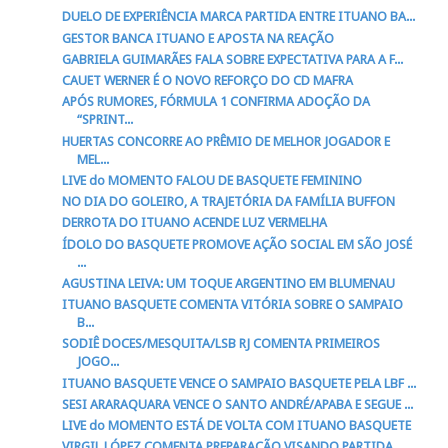
DUELO DE EXPERIÊNCIA MARCA PARTIDA ENTRE ITUANO BA...
GESTOR BANCA ITUANO E APOSTA NA REAÇÃO
GABRIELA GUIMARÃES FALA SOBRE EXPECTATIVA PARA A F...
CAUET WERNER É O NOVO REFORÇO DO CD MAFRA
APÓS RUMORES, FÓRMULA 1 CONFIRMA ADOÇÃO DA
“SPRINT...
HUERTAS CONCORRE AO PRÊMIO DE MELHOR JOGADOR E
MEL...
LIVE do MOMENTO FALOU DE BASQUETE FEMININO
NO DIA DO GOLEIRO, A TRAJETÓRIA DA FAMÍLIA BUFFON
DERROTA DO ITUANO ACENDE LUZ VERMELHA
ÍDOLO DO BASQUETE PROMOVE AÇÃO SOCIAL EM SÃO JOSÉ
...
AGUSTINA LEIVA: UM TOQUE ARGENTINO EM BLUMENAU
ITUANO BASQUETE COMENTA VITÓRIA SOBRE O SAMPAIO
B...
SODIÊ DOCES/MESQUITA/LSB RJ COMENTA PRIMEIROS
JOGO...
ITUANO BASQUETE VENCE O SAMPAIO BASQUETE PELA LBF ...
SESI ARARAQUARA VENCE O SANTO ANDRÉ/APABA E SEGUE ...
LIVE do MOMENTO ESTÁ DE VOLTA COM ITUANO BASQUETE
VIRGIL LÓPEZ COMENTA PREPARAÇÃO VISANDO PARTIDA