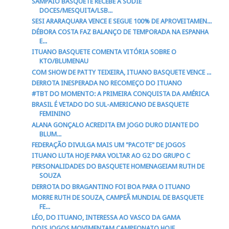
SAMPAIO BASQUETE RECEBE A SODIÊ
DOCES/MESQUITA/LSB...
SESI ARARAQUARA VENCE E SEGUE 100% DE APROVEITAMEN...
DÉBORA COSTA FAZ BALANÇO DE TEMPORADA NA ESPANHA
E...
ITUANO BASQUETE COMENTA VITÓRIA SOBRE O
KTO/BLUMENAU
COM SHOW DE PATTY TEIXEIRA, ITUANO BASQUETE VENCE ...
DERROTA INESPERADA NO RECOMEÇO DO ITUANO
#TBT DO MOMENTO: A PRIMEIRA CONQUISTA DA AMÉRICA
BRASIL É VETADO DO SUL-AMERICANO DE BASQUETE
FEMININO
ALANA GONÇALO ACREDITA EM JOGO DURO DIANTE DO
BLUM...
FEDERAÇÃO DIVULGA MAIS UM "PACOTE" DE JOGOS
ITUANO LUTA HOJE PARA VOLTAR AO G2 DO GRUPO C
PERSONALIDADES DO BASQUETE HOMENAGEIAM RUTH DE
SOUZA
DERROTA DO BRAGANTINO FOI BOA PARA O ITUANO
MORRE RUTH DE SOUZA, CAMPEÃ MUNDIAL DE BASQUETE
FE...
LÉO, DO ITUANO, INTERESSA AO VASCO DA GAMA
DOIS JOGOS MOVIMENTAM CAMPEONATO HOJE