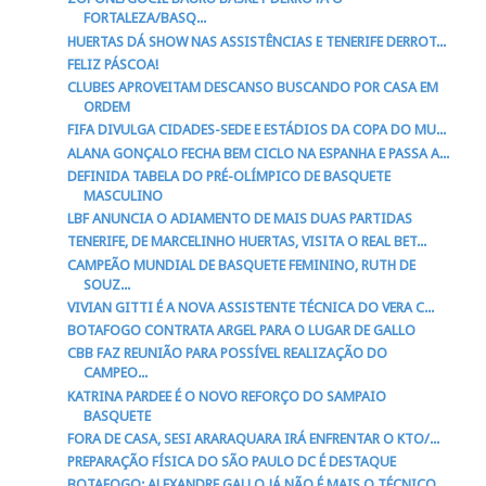
FORTALEZA/BASQ...
HUERTAS DÁ SHOW NAS ASSISTÊNCIAS E TENERIFE DERROT...
FELIZ PÁSCOA!
CLUBES APROVEITAM DESCANSO BUSCANDO POR CASA EM
ORDEM
FIFA DIVULGA CIDADES-SEDE E ESTÁDIOS DA COPA DO MU...
ALANA GONÇALO FECHA BEM CICLO NA ESPANHA E PASSA A...
DEFINIDA TABELA DO PRÉ-OLÍMPICO DE BASQUETE
MASCULINO
LBF ANUNCIA O ADIAMENTO DE MAIS DUAS PARTIDAS
TENERIFE, DE MARCELINHO HUERTAS, VISITA O REAL BET...
CAMPEÃO MUNDIAL DE BASQUETE FEMININO, RUTH DE
SOUZ...
VIVIAN GITTI É A NOVA ASSISTENTE TÉCNICA DO VERA C...
BOTAFOGO CONTRATA ARGEL PARA O LUGAR DE GALLO
CBB FAZ REUNIÃO PARA POSSÍVEL REALIZAÇÃO DO
CAMPEO...
KATRINA PARDEE É O NOVO REFORÇO DO SAMPAIO
BASQUETE
FORA DE CASA, SESI ARARAQUARA IRÁ ENFRENTAR O KTO/...
PREPARAÇÃO FÍSICA DO SÃO PAULO DC É DESTAQUE
BOTAFOGO: ALEXANDRE GALLO JÁ NÃO É MAIS O TÉCNICO