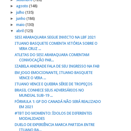
►
agosto
(148)
►
julho
(135)
►
junho
(186)
►
maio
(130)
▼
abril
(125)
SESI ARARAQUARA SEGUE INVICTO NA LBF 2021
ITUANO BASQUETE COMENTA VITÓRIA SOBRE O
VERA CRUZ ...
ATLETAS DO SESI ARARAQUARA COMENTAM
CONVOCAÇÃO PAR...
IZABELA ANDRADE FALA DE SEU INGRESSO NA FAB
EM JOGO EMOCIONANTE, ITUANO BASQUETE
VENCE O VERA ...
ITUANO VENCE E QUEBRA SÉRIE DE TROPEÇOS
BRASIL CONHECE SEUS ADVERSÁRIOS NO
MUNDIAL SUB-19 ...
FÓRMULA 1: GP DO CANADÁ NÃO SERÁ REALIZADO
EM 2021
#TBT DO MOMENTO: ÍDOLOS DE DIFERENTES
MODALIDADES
DUELO DE EXPERIÊNCIA MARCA PARTIDA ENTRE
ITUANO BA...