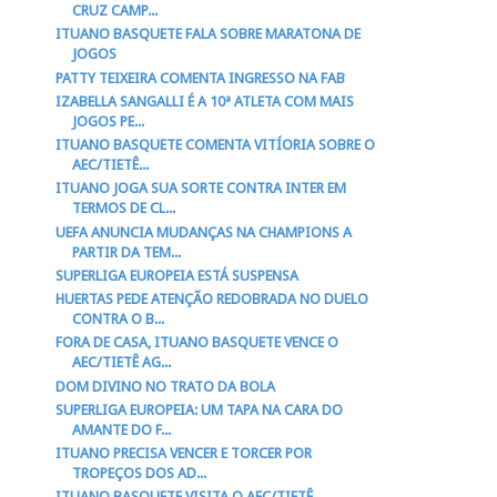
CRUZ CAMP...
ITUANO BASQUETE FALA SOBRE MARATONA DE
JOGOS
PATTY TEIXEIRA COMENTA INGRESSO NA FAB
IZABELLA SANGALLI É A 10ª ATLETA COM MAIS
JOGOS PE...
ITUANO BASQUETE COMENTA VITÍORIA SOBRE O
AEC/TIETÊ...
ITUANO JOGA SUA SORTE CONTRA INTER EM
TERMOS DE CL...
UEFA ANUNCIA MUDANÇAS NA CHAMPIONS A
PARTIR DA TEM...
SUPERLIGA EUROPEIA ESTÁ SUSPENSA
HUERTAS PEDE ATENÇÃO REDOBRADA NO DUELO
CONTRA O B...
FORA DE CASA, ITUANO BASQUETE VENCE O
AEC/TIETÊ AG...
DOM DIVINO NO TRATO DA BOLA
SUPERLIGA EUROPEIA: UM TAPA NA CARA DO
AMANTE DO F...
ITUANO PRECISA VENCER E TORCER POR
TROPEÇOS DOS AD...
ITUANO BASQUETE VISITA O AEC/TIETÊ