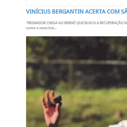
VINÍCIUS BERGANTIN ACERTA COM 
TREINADOR CHEGA AO BERNÔ QUE BUSCA A RECUPERAÇÃO NA SÉR
como o novo trei...