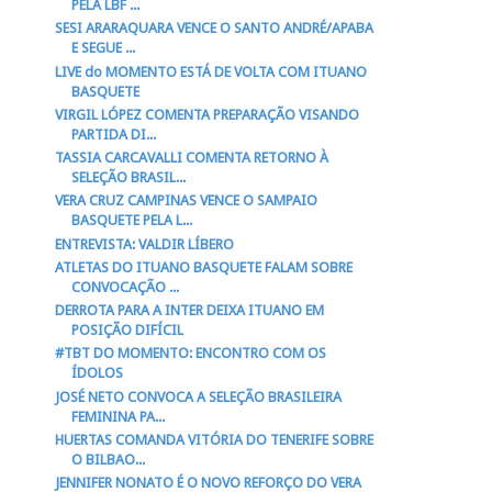
PELA LBF ...
SESI ARARAQUARA VENCE O SANTO ANDRÉ/APABA
E SEGUE ...
LIVE do MOMENTO ESTÁ DE VOLTA COM ITUANO
BASQUETE
VIRGIL LÓPEZ COMENTA PREPARAÇÃO VISANDO
PARTIDA DI...
TASSIA CARCAVALLI COMENTA RETORNO À
SELEÇÃO BRASIL...
VERA CRUZ CAMPINAS VENCE O SAMPAIO
BASQUETE PELA L...
ENTREVISTA: VALDIR LÍBERO
ATLETAS DO ITUANO BASQUETE FALAM SOBRE
CONVOCAÇÃO ...
DERROTA PARA A INTER DEIXA ITUANO EM
POSIÇÃO DIFÍCIL
#TBT DO MOMENTO: ENCONTRO COM OS
ÍDOLOS
JOSÉ NETO CONVOCA A SELEÇÃO BRASILEIRA
FEMININA PA...
HUERTAS COMANDA VITÓRIA DO TENERIFE SOBRE
O BILBAO...
JENNIFER NONATO É O NOVO REFORÇO DO VERA