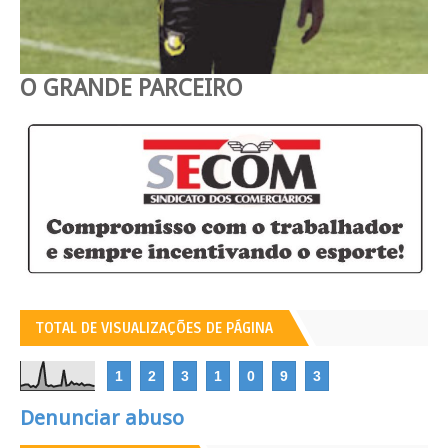
O GRANDE PARCEIRO
TOTAL DE VISUALIZAÇÕES DE PÁGINA
1
2
3
1
0
9
3
Denunciar abuso