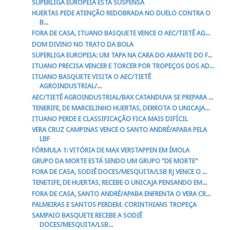
SUPERLIGA EUROPEIA ESTÁ SUSPENSA
HUERTAS PEDE ATENÇÃO REDOBRADA NO DUELO CONTRA O
B...
FORA DE CASA, ITUANO BASQUETE VENCE O AEC/TIETÊ AG...
DOM DIVINO NO TRATO DA BOLA
SUPERLIGA EUROPEIA: UM TAPA NA CARA DO AMANTE DO F...
ITUANO PRECISA VENCER E TORCER POR TROPEÇOS DOS AD...
ITUANO BASQUETE VISITA O AEC/TIETÊ
AGROINDUSTRIAL/...
AEC/TIETÊ AGROINDUSTRIAL/BAX CATANDUVA SE PREPARA ...
TENERIFE, DE MARCELINHO HUERTAS, DERROTA O UNICAJA...
ITUANO PERDE E CLASSIFICAÇÃO FICA MAIS DIFÍCIL
VERA CRUZ CAMPINAS VENCE O SANTO ANDRÉ/APABA PELA
LBF
FÓRMULA 1: VITÓRIA DE MAX VERSTAPPEN EM ÍMOLA
GRUPO DA MORTE ESTÁ SENDO UM GRUPO "DE MORTE"
FORA DE CASA, SODIÊ DOCES/MESQUITA/LSB RJ VENCE O ...
TENETIFE, DE HUERTAS, RECEBE O UNICAJA PENSANDO EM...
FORA DE CASA, SANTO ANDRÉ/APABA ENFRENTA O VERA CR...
PALMEIRAS E SANTOS PERDEM. CORINTHIANS TROPEÇA
SAMPAIO BASQUETE RECEBE A SODIÊ
DOCES/MESQUITA/LSB...