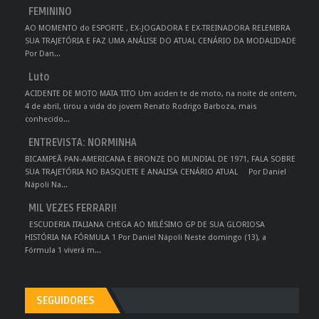
FEMININO
AO MOMENTO do ESPORTE , EX-JOGADORA E EX-TREINADORA RELEMBRA
SUA TRAJETÓRIA E FAZ UMA ANÁLISE DO ATUAL CENÁRIO DA MODALIDADE
Por Dan...
Luto
ACIDENTE DE MOTO MATA TITO Um aciden te de moto, na noite de ontem,
4 de abril, tirou a vida do jovem Renato Rodrigo Barboza, mais
conhecido...
ENTREVISTA: NORMINHA
BICAMPEÃ PAN-AMERICANA E BRONZE DO MUNDIAL DE 1971, FALA SOBRE
SUA TRAJETÓRIA NO BASQUETE E ANALISA CENÁRIO ATUAL Por Daniel
Nápoli Na...
MIL VEZES FERRARI!
ESCUDERIA ITALIANA CHEGA AO MILÉSIMO GP DE SUA GLORIOSA
HISTÓRIA NA FÓRMULA 1 Por Daniel Nápoli Neste domingo (13), a
Fórmula 1 viverá m...
SEGUIDORES