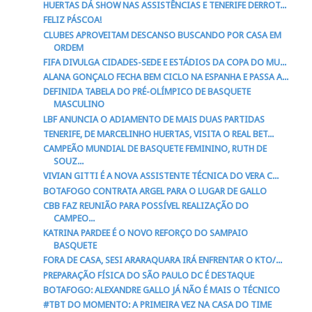
HUERTAS DÁ SHOW NAS ASSISTÊNCIAS E TENERIFE DERROT...
FELIZ PÁSCOA!
CLUBES APROVEITAM DESCANSO BUSCANDO POR CASA EM
ORDEM
FIFA DIVULGA CIDADES-SEDE E ESTÁDIOS DA COPA DO MU...
ALANA GONÇALO FECHA BEM CICLO NA ESPANHA E PASSA A...
DEFINIDA TABELA DO PRÉ-OLÍMPICO DE BASQUETE
MASCULINO
LBF ANUNCIA O ADIAMENTO DE MAIS DUAS PARTIDAS
TENERIFE, DE MARCELINHO HUERTAS, VISITA O REAL BET...
CAMPEÃO MUNDIAL DE BASQUETE FEMININO, RUTH DE
SOUZ...
VIVIAN GITTI É A NOVA ASSISTENTE TÉCNICA DO VERA C...
BOTAFOGO CONTRATA ARGEL PARA O LUGAR DE GALLO
CBB FAZ REUNIÃO PARA POSSÍVEL REALIZAÇÃO DO
CAMPEO...
KATRINA PARDEE É O NOVO REFORÇO DO SAMPAIO
BASQUETE
FORA DE CASA, SESI ARARAQUARA IRÁ ENFRENTAR O KTO/...
PREPARAÇÃO FÍSICA DO SÃO PAULO DC É DESTAQUE
BOTAFOGO: ALEXANDRE GALLO JÁ NÃO É MAIS O TÉCNICO
#TBT DO MOMENTO: A PRIMEIRA VEZ NA CASA DO TIME